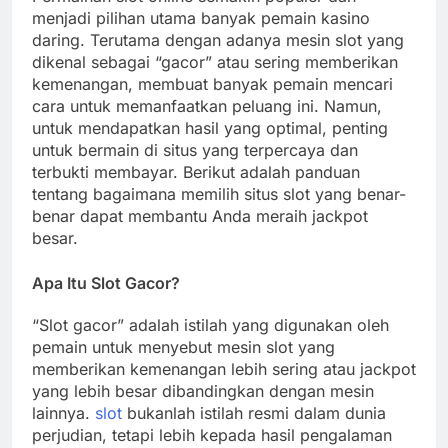
menjadi pilihan utama banyak pemain kasino
daring. Terutama dengan adanya mesin slot yang
dikenal sebagai “gacor” atau sering memberikan
kemenangan, membuat banyak pemain mencari
cara untuk memanfaatkan peluang ini. Namun,
untuk mendapatkan hasil yang optimal, penting
untuk bermain di situs yang terpercaya dan
terbukti membayar. Berikut adalah panduan
tentang bagaimana memilih situs slot yang benar-
benar dapat membantu Anda meraih jackpot
besar.
Apa Itu Slot Gacor?
“Slot gacor” adalah istilah yang digunakan oleh
pemain untuk menyebut mesin slot yang
memberikan kemenangan lebih sering atau jackpot
yang lebih besar dibandingkan dengan mesin
lainnya.
slot
bukanlah istilah resmi dalam dunia
perjudian, tetapi lebih kepada hasil pengalaman