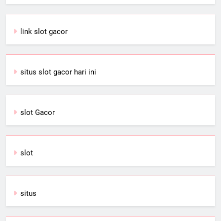
link slot gacor
situs slot gacor hari ini
slot Gacor
slot
situs