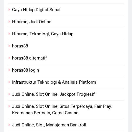
Gaya Hidup Digital Sehat
Hiburan, Judi Online
Hiburan, Teknologi, Gaya Hidup
horas88
horas88 alternatif
horas88 login
Infrastruktur Teknologi & Analisis Platform
Judi Online, Slot Online, Jackpot Progresif
Judi Online, Slot Online, Situs Terpercaya, Fair Play,
Keamanan Bermain, Game Casino
Judi Online, Slot, Manajemen Bankroll