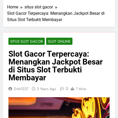
Home
situs slot gacor
Slot Gacor Terpercaya: Menangkan Jackpot Besar di
Situs Slot Terbukti Membayar
SITUS SLOT GACOR
SLOT ONLINE
Slot Gacor Terpercaya:
Menangkan Jackpot Besar
di Situs Slot Terbukti
Membayar
0
D441227
2 Years Ago
7 Mins