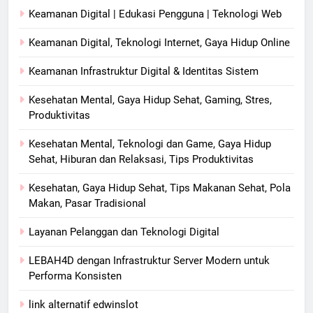
Keamanan Digital | Edukasi Pengguna | Teknologi Web
Keamanan Digital, Teknologi Internet, Gaya Hidup Online
Keamanan Infrastruktur Digital & Identitas Sistem
Kesehatan Mental, Gaya Hidup Sehat, Gaming, Stres,
Produktivitas
Kesehatan Mental, Teknologi dan Game, Gaya Hidup
Sehat, Hiburan dan Relaksasi, Tips Produktivitas
Kesehatan, Gaya Hidup Sehat, Tips Makanan Sehat, Pola
Makan, Pasar Tradisional
Layanan Pelanggan dan Teknologi Digital
LEBAH4D dengan Infrastruktur Server Modern untuk
Performa Konsisten
link alternatif edwinslot