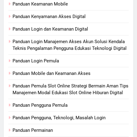
Panduan Keamanan Mobile
Panduan Kenyamanan Akses Digital
Panduan Login dan Keamanan Digital
Panduan Login Manajemen Akses Akun Solusi Kendala
Teknis Pengalaman Pengguna Edukasi Teknologi Digital
Panduan Login Pemula
Panduan Mobile dan Keamanan Akses
Panduan Pemula Slot Online Strategi Bermain Aman Tips
Manajemen Modal Edukasi Slot Online Hiburan Digital
Panduan Pengguna Pemula
Panduan Pengguna, Teknologi, Masalah Login
Panduan Permainan