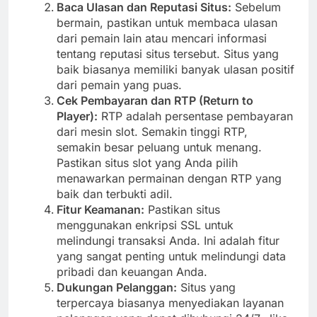
Baca Ulasan dan Reputasi Situs:
Sebelum
bermain, pastikan untuk membaca ulasan
dari pemain lain atau mencari informasi
tentang reputasi situs tersebut. Situs yang
baik biasanya memiliki banyak ulasan positif
dari pemain yang puas.
Cek Pembayaran dan RTP (Return to
Player):
RTP adalah persentase pembayaran
dari mesin slot. Semakin tinggi RTP,
semakin besar peluang untuk menang.
Pastikan situs slot yang Anda pilih
menawarkan permainan dengan RTP yang
baik dan terbukti adil.
Fitur Keamanan:
Pastikan situs
menggunakan enkripsi SSL untuk
melindungi transaksi Anda. Ini adalah fitur
yang sangat penting untuk melindungi data
pribadi dan keuangan Anda.
Dukungan Pelanggan:
Situs yang
terpercaya biasanya menyediakan layanan