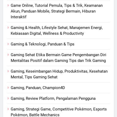
Game Online, Tutorial Pemula, Tips & Trik, Keamanan
Akun, Panduan Mobile, Strategi Bermain, Hiburan
Interaktif
Gaming & Health, Lifestyle Sehat, Manajemen Energi,
Kebiasaan Digital, Wellness & Productivity
Gaming & Teknologi, Panduan & Tips
Gaming Sehat Etika Bermain Game Pengembangan Diri
Mentalitas Positif dalam Gaming Tips dan Trik Gaming
Gaming, Keseimbangan Hidup, Produktivitas, Kesehatan
Mental, Tips Gaming Sehat
Gaming, Panduan, Champion4D
Gaming, Review Platform, Pengalaman Pengguna
Gaming, Strategi Game, Competitive Pokémon, Esports
Pokémon, Battle Mechanics