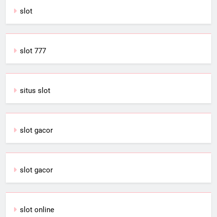
slot
slot 777
situs slot
slot gacor
slot gacor
slot online