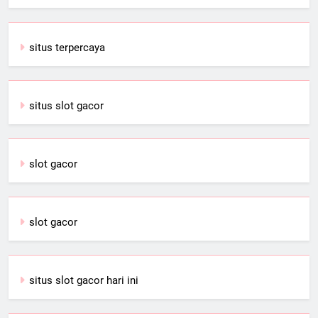
situs terpercaya
situs slot gacor
slot gacor
slot gacor
situs slot gacor hari ini