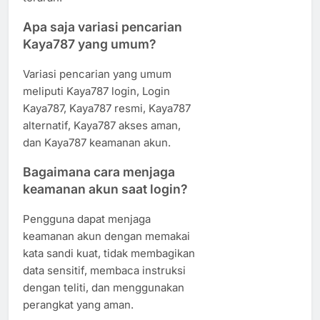
Apa saja variasi pencarian
Kaya787 yang umum?
Variasi pencarian yang umum
meliputi Kaya787 login, Login
Kaya787, Kaya787 resmi, Kaya787
alternatif, Kaya787 akses aman,
dan Kaya787 keamanan akun.
Bagaimana cara menjaga
keamanan akun saat login?
Pengguna dapat menjaga
keamanan akun dengan memakai
kata sandi kuat, tidak membagikan
data sensitif, membaca instruksi
dengan teliti, dan menggunakan
perangkat yang aman.