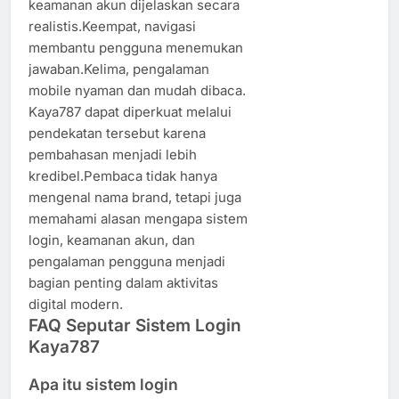
keamanan akun dijelaskan secara
realistis.Keempat, navigasi
membantu pengguna menemukan
jawaban.Kelima, pengalaman
mobile nyaman dan mudah dibaca.
Kaya787 dapat diperkuat melalui
pendekatan tersebut karena
pembahasan menjadi lebih
kredibel.Pembaca tidak hanya
mengenal nama brand, tetapi juga
memahami alasan mengapa sistem
login, keamanan akun, dan
pengalaman pengguna menjadi
bagian penting dalam aktivitas
digital modern.
FAQ Seputar Sistem Login
Kaya787
Apa itu sistem login