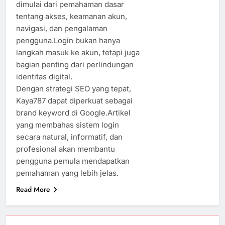
dimulai dari pemahaman dasar
tentang akses, keamanan akun,
navigasi, dan pengalaman
pengguna.Login bukan hanya
langkah masuk ke akun, tetapi juga
bagian penting dari perlindungan
identitas digital.
Dengan strategi SEO yang tepat,
Kaya787 dapat diperkuat sebagai
brand keyword di Google.Artikel
yang membahas sistem login
secara natural, informatif, dan
profesional akan membantu
pengguna pemula mendapatkan
pemahaman yang lebih jelas.
Read More