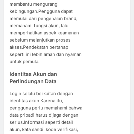
membantu mengurangi
kebingungan.Pengguna dapat
memulai dari pengenalan brand,
memahami fungsi akun, lalu
memperhatikan aspek keamanan
sebelum melanjutkan proses
akses.Pendekatan bertahap
seperti ini lebih aman dan nyaman
untuk pemula.
Identitas Akun dan
Perlindungan Data
Login selalu berkaitan dengan
identitas akun.Karena itu,
pengguna perlu memahami bahwa
data pribadi harus dijaga dengan
serius.Informasi seperti detail
akun, kata sandi, kode verifikasi,