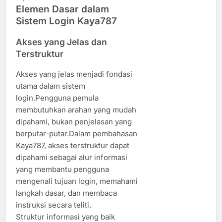
Elemen Dasar dalam
Sistem Login Kaya787
Akses yang Jelas dan
Terstruktur
Akses yang jelas menjadi fondasi
utama dalam sistem
login.Pengguna pemula
membutuhkan arahan yang mudah
dipahami, bukan penjelasan yang
berputar-putar.Dalam pembahasan
Kaya787, akses terstruktur dapat
dipahami sebagai alur informasi
yang membantu pengguna
mengenali tujuan login, memahami
langkah dasar, dan membaca
instruksi secara teliti.
Struktur informasi yang baik