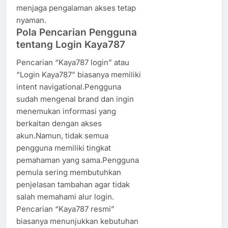
menjaga pengalaman akses tetap
nyaman.
Pola Pencarian Pengguna
tentang Login Kaya787
Pencarian “Kaya787 login” atau
“Login Kaya787” biasanya memiliki
intent navigational.Pengguna
sudah mengenal brand dan ingin
menemukan informasi yang
berkaitan dengan akses
akun.Namun, tidak semua
pengguna memiliki tingkat
pemahaman yang sama.Pengguna
pemula sering membutuhkan
penjelasan tambahan agar tidak
salah memahami alur login.
Pencarian “Kaya787 resmi”
biasanya menunjukkan kebutuhan