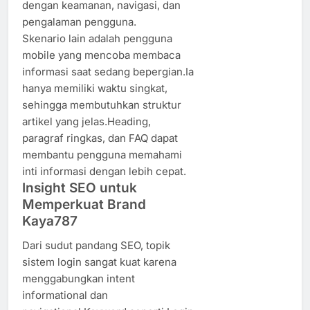
dengan keamanan, navigasi, dan
pengalaman pengguna.
Skenario lain adalah pengguna
mobile yang mencoba membaca
informasi saat sedang bepergian.Ia
hanya memiliki waktu singkat,
sehingga membutuhkan struktur
artikel yang jelas.Heading,
paragraf ringkas, dan FAQ dapat
membantu pengguna memahami
inti informasi dengan lebih cepat.
Insight SEO untuk
Memperkuat Brand
Kaya787
Dari sudut pandang SEO, topik
sistem login sangat kuat karena
menggabungkan intent
informational dan