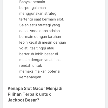
Banyak pemain
berpengalaman
menggunakan strategi
tertentu saat bermain slot.
Salah satu strategi yang
dapat Anda coba adalah
bermain dengan taruhan
lebih kecil di mesin dengan
volatilitas tinggi atau
bertaruh lebih besar di
mesin dengan volatilitas
rendah untuk
memaksimalkan potensi
kemenangan.
Kenapa Slot Gacor Menjadi
Pilihan Terbaik untuk
Jackpot Besar?