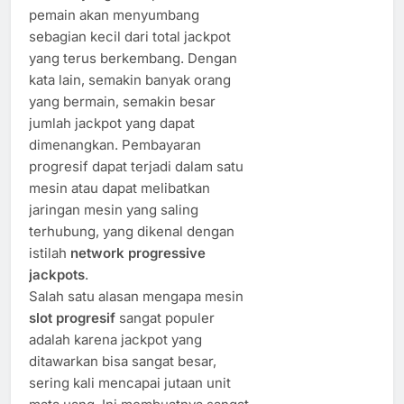
pemain akan menyumbang
sebagian kecil dari total jackpot
yang terus berkembang. Dengan
kata lain, semakin banyak orang
yang bermain, semakin besar
jumlah jackpot yang dapat
dimenangkan. Pembayaran
progresif dapat terjadi dalam satu
mesin atau dapat melibatkan
jaringan mesin yang saling
terhubung, yang dikenal dengan
istilah
network progressive
jackpots
.
Salah satu alasan mengapa mesin
slot progresif
sangat populer
adalah karena jackpot yang
ditawarkan bisa sangat besar,
sering kali mencapai jutaan unit