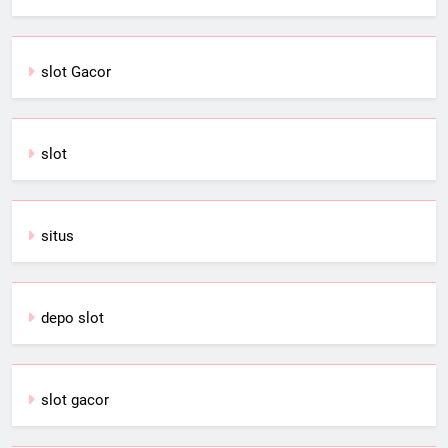
slot Gacor
slot
situs
depo slot
slot gacor