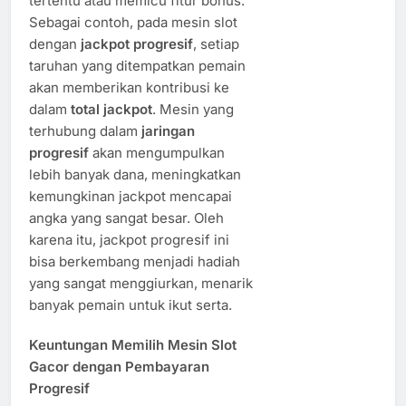
tertentu atau memicu fitur bonus.
Sebagai contoh, pada mesin slot
dengan
jackpot progresif
, setiap
taruhan yang ditempatkan pemain
akan memberikan kontribusi ke
dalam
total jackpot
. Mesin yang
terhubung dalam
jaringan
progresif
akan mengumpulkan
lebih banyak dana, meningkatkan
kemungkinan jackpot mencapai
angka yang sangat besar. Oleh
karena itu, jackpot progresif ini
bisa berkembang menjadi hadiah
yang sangat menggiurkan, menarik
banyak pemain untuk ikut serta.
Keuntungan Memilih Mesin Slot
Gacor dengan Pembayaran
Progresif