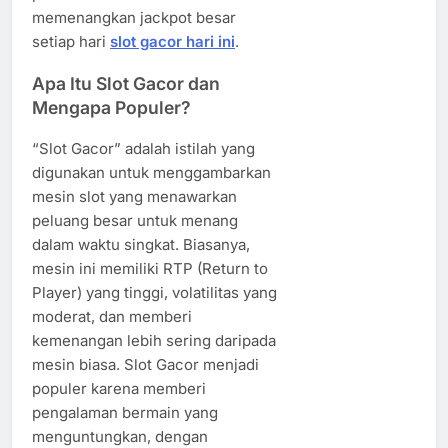
memenangkan jackpot besar
setiap hari
slot gacor hari ini
.
Apa Itu Slot Gacor dan
Mengapa Populer?
“Slot Gacor” adalah istilah yang
digunakan untuk menggambarkan
mesin slot yang menawarkan
peluang besar untuk menang
dalam waktu singkat. Biasanya,
mesin ini memiliki RTP (Return to
Player) yang tinggi, volatilitas yang
moderat, dan memberi
kemenangan lebih sering daripada
mesin biasa. Slot Gacor menjadi
populer karena memberi
pengalaman bermain yang
menguntungkan, dengan