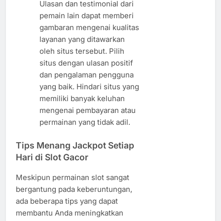
Ulasan dan testimonial dari
pemain lain dapat memberi
gambaran mengenai kualitas
layanan yang ditawarkan
oleh situs tersebut. Pilih
situs dengan ulasan positif
dan pengalaman pengguna
yang baik. Hindari situs yang
memiliki banyak keluhan
mengenai pembayaran atau
permainan yang tidak adil.
Tips Menang Jackpot Setiap
Hari di Slot Gacor
Meskipun permainan slot sangat
bergantung pada keberuntungan,
ada beberapa tips yang dapat
membantu Anda meningkatkan