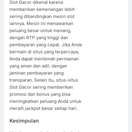
Slot Gacor dikenal karena
memberikan kemenangan lebih
sering dibandingkan mesin slot
lainnya. Mesin ini menawarkan
peluang besar untuk menang,
dengan RTP yang tinggi dan
pembayaran yang cepat. Jika Anda
bermain di situs yang terpercaya,
Anda dapat menikmati permainan
yang aman dan adil, dengan
jaminan pembayaran yang
transparan. Selain itu, situs-situs
Slot Gacor sering memberikan
promosi dan bonus yang bisa
meningkatkan peluang Anda untuk
meraih jackpot besar setiap hari.
Kesimpulan