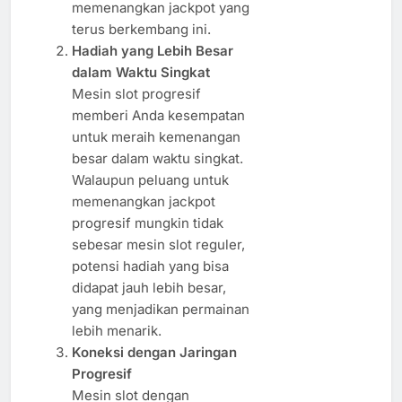
memenangkan jackpot yang
terus berkembang ini.
Hadiah yang Lebih Besar
dalam Waktu Singkat
Mesin slot progresif
memberi Anda kesempatan
untuk meraih kemenangan
besar dalam waktu singkat.
Walaupun peluang untuk
memenangkan jackpot
progresif mungkin tidak
sebesar mesin slot reguler,
potensi hadiah yang bisa
didapat jauh lebih besar,
yang menjadikan permainan
lebih menarik.
Koneksi dengan Jaringan
Progresif
Mesin slot dengan