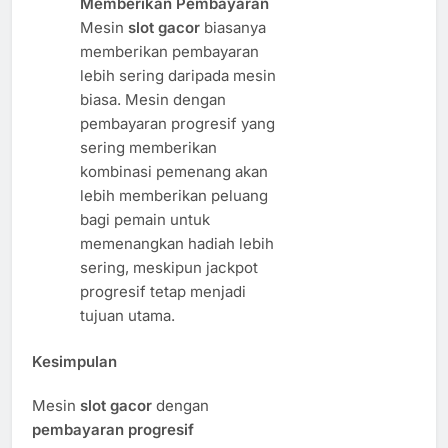
Memberikan Pembayaran
Mesin
slot gacor
biasanya
memberikan pembayaran
lebih sering daripada mesin
biasa. Mesin dengan
pembayaran progresif yang
sering memberikan
kombinasi pemenang akan
lebih memberikan peluang
bagi pemain untuk
memenangkan hadiah lebih
sering, meskipun jackpot
progresif tetap menjadi
tujuan utama.
Kesimpulan
Mesin
slot gacor
dengan
pembayaran progresif