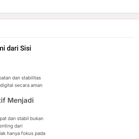
i dari Sisi
patan dan stabilitas
igital secara aman
if Menjadi
at dan stabil bukan
enting dari
dak hanya fokus pada