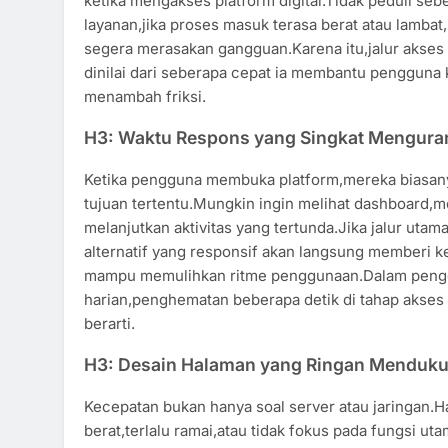
ketika mengakses platform digital.Tidak peduli se
layanan,jika proses masuk terasa berat atau lamba
segera merasakan gangguan.Karena itu,jalur akses al
dinilai dari seberapa cepat ia membantu pengguna 
menambah friksi.
H3: Waktu Respons yang Singkat Mengur
Ketika pengguna membuka platform,mereka biasan
tujuan tertentu.Mungkin ingin melihat dashboard,
melanjutkan aktivitas yang tertunda.Jika jalur utama
alternatif yang responsif akan langsung memberi ke
mampu memulihkan ritme penggunaan.Dalam pen
harian,penghematan beberapa detik di tahap akses 
berarti.
H3: Desain Halaman yang Ringan Menduku
Kecepatan bukan hanya soal server atau jaringan.H
berat,terlalu ramai,atau tidak fokus pada fungsi uta