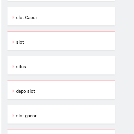
slot Gacor
slot
situs
depo slot
slot gacor