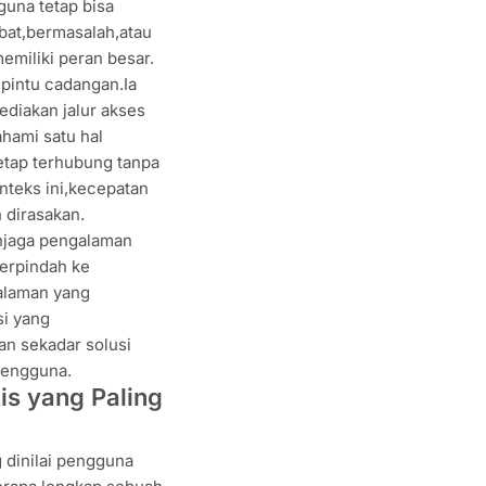
guna tetap bisa
bat,bermasalah,atau
 memiliki peran besar.
 pintu cadangan.Ia
ediakan jalur akses
ami satu hal
etap terhubung tanpa
nteks ini,kecepatan
 dirasakan.
enjaga pengalaman
erpindah ke
halaman yang
si yang
an sekadar solusi
 pengguna.
is yang Paling
 dinilai pengguna