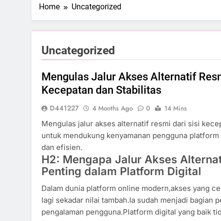
Home
Uncategorized
Uncategorized
Mengulas Jalur Akses Alternatif Resm
Kecepatan dan Stabilitas
D441227
4 Months Ago
0
14 Mins
Mengulas jalur akses alternatif resmi dari sisi kece
untuk mendukung kenyamanan pengguna platform d
dan efisien.
H2: Mengapa Jalur Akses Alternat
Penting dalam Platform Digital
Dalam dunia platform online modern,akses yang cep
lagi sekadar nilai tambah.Ia sudah menjadi bagian p
pengalaman pengguna.Platform digital yang baik ti