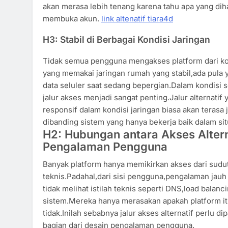
akan merasa lebih tenang karena tahu apa yang diha
membuka akun.
link altenatif tiara4d
H3: Stabil di Berbagai Kondisi Jaringan
Tidak semua pengguna mengakses platform dari ko
yang memakai jaringan rumah yang stabil,ada pula
data seluler saat sedang bepergian.Dalam kondisi sep
jalur akses menjadi sangat penting.Jalur alternatif 
responsif dalam kondisi jaringan biasa akan terasa j
dibanding sistem yang hanya bekerja baik dalam si
H2: Hubungan antara Akses Altern
Pengalaman Pengguna
Banyak platform hanya memikirkan akses dari sudu
teknis.Padahal,dari sisi pengguna,pengalaman jauh
tidak melihat istilah teknis seperti DNS,load balan
sistem.Mereka hanya merasakan apakah platform i
tidak.Inilah sebabnya jalur akses alternatif perlu d
bagian dari desain pengalaman pengguna.