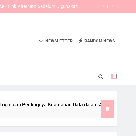
ek Link Alternatif Sebelum Digunakan
eamanan Data dalam Aktivitas Digital
roid dan iOS dengan Akses Lebih Aman
NEWSLETTER
RANDOM NEWS
ilan Responsif di Berbagai Perangkat
ek Link Alternatif Sebelum Digunakan
ial.
eamanan Data dalam Aktivitas Digital
roid dan iOS dengan Akses Lebih Aman
tingnya Keamanan Data dalam Aktivitas Digital
Pandua
2 Month