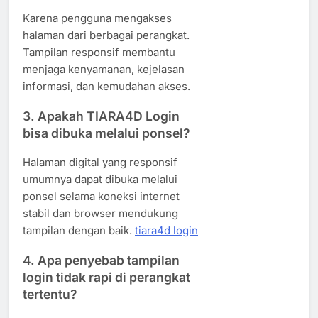
Karena pengguna mengakses
halaman dari berbagai perangkat.
Tampilan responsif membantu
menjaga kenyamanan, kejelasan
informasi, dan kemudahan akses.
3. Apakah TIARA4D Login
bisa dibuka melalui ponsel?
Halaman digital yang responsif
umumnya dapat dibuka melalui
ponsel selama koneksi internet
stabil dan browser mendukung
tampilan dengan baik.
tiara4d login
4. Apa penyebab tampilan
login tidak rapi di perangkat
tertentu?