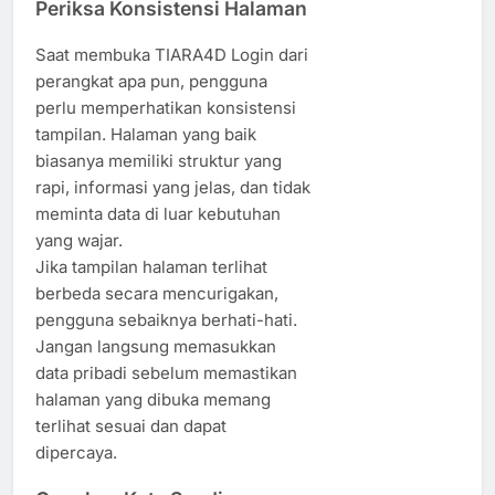
Periksa Konsistensi Halaman
Saat membuka TIARA4D Login dari
perangkat apa pun, pengguna
perlu memperhatikan konsistensi
tampilan. Halaman yang baik
biasanya memiliki struktur yang
rapi, informasi yang jelas, dan tidak
meminta data di luar kebutuhan
yang wajar.
Jika tampilan halaman terlihat
berbeda secara mencurigakan,
pengguna sebaiknya berhati-hati.
Jangan langsung memasukkan
data pribadi sebelum memastikan
halaman yang dibuka memang
terlihat sesuai dan dapat
dipercaya.