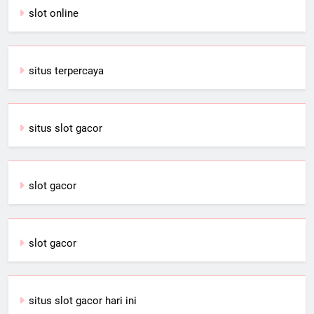
slot online
situs terpercaya
situs slot gacor
slot gacor
slot gacor
situs slot gacor hari ini