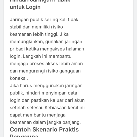
untuk Login
Jaringan publik sering kali tidak
stabil dan memiliki risiko
keamanan lebih tinggi. Jika
memungkinkan, gunakan jaringan
pribadi ketika mengakses halaman
login. Langkah ini membantu
menjaga proses akses lebih aman
dan mengurangi risiko gangguan
koneksi.
Jika harus menggunakan jaringan
publik, hindari menyimpan data
login dan pastikan keluar dari akun
setelah selesai. Kebiasaan kecil ini
dapat membantu menjaga
keamanan dalam jangka panjang.
Contoh Skenario Praktis
Pengguna