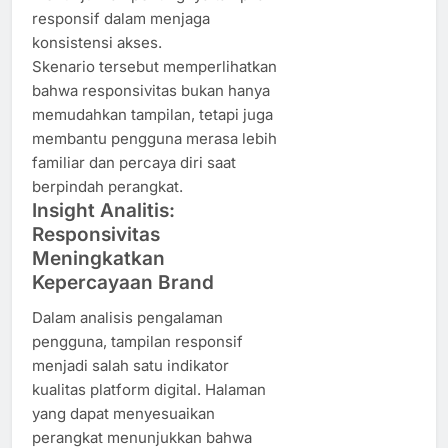
responsif dalam menjaga
konsistensi akses.
Skenario tersebut memperlihatkan
bahwa responsivitas bukan hanya
memudahkan tampilan, tetapi juga
membantu pengguna merasa lebih
familiar dan percaya diri saat
berpindah perangkat.
Insight Analitis:
Responsivitas
Meningkatkan
Kepercayaan Brand
Dalam analisis pengalaman
pengguna, tampilan responsif
menjadi salah satu indikator
kualitas platform digital. Halaman
yang dapat menyesuaikan
perangkat menunjukkan bahwa