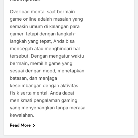
Overload mental saat bermain
game online adalah masalah yang
semakin umum di kalangan para
gamer, tetapi dengan langkah-
langkah yang tepat, Anda bisa
mencegah atau menghindari hal
tersebut. Dengan mengatur waktu
bermain, memilih game yang
sesuai dengan mood, menetapkan
batasan, dan menjaga
keseimbangan dengan aktivitas
fisik serta mental, Anda dapat
menikmati pengalaman gaming
yang menyenangkan tanpa merasa
kewalahan.
Read More