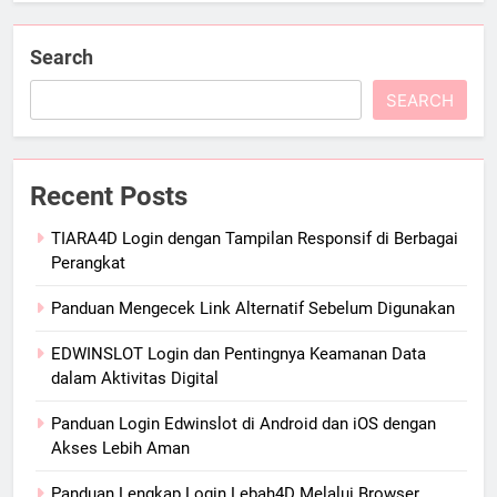
Search
SEARCH
Recent Posts
TIARA4D Login dengan Tampilan Responsif di Berbagai
Perangkat
Panduan Mengecek Link Alternatif Sebelum Digunakan
EDWINSLOT Login dan Pentingnya Keamanan Data
dalam Aktivitas Digital
Panduan Login Edwinslot di Android dan iOS dengan
Akses Lebih Aman
Panduan Lengkap Login Lebah4D Melalui Browser