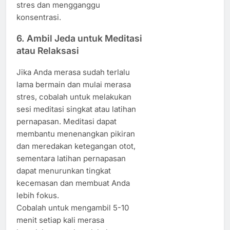
stres dan mengganggu
konsentrasi.
6.
Ambil Jeda untuk Meditasi
atau Relaksasi
Jika Anda merasa sudah terlalu
lama bermain dan mulai merasa
stres, cobalah untuk melakukan
sesi meditasi singkat atau latihan
pernapasan. Meditasi dapat
membantu menenangkan pikiran
dan meredakan ketegangan otot,
sementara latihan pernapasan
dapat menurunkan tingkat
kecemasan dan membuat Anda
lebih fokus.
Cobalah untuk mengambil 5-10
menit setiap kali merasa