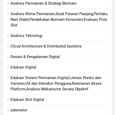
Analisis Permainan & Strategi Bermain
Analisis Ritme Permainan,Studi Putaran Panjang,Perilaku
Reel Stabil,Pendekatan Bermain Konsisten,Evaluasi Pola
Slot
Analisis Teknologi
Cloud Architecture & Distributed Systems
Desain & Pengalaman Digital
Edukasi Digital
Edukasi Sistem Permainan Digital,Literasi Risiko dan
Variansi,UX dan Interaksi Pengguna,Keamanan Akses
Platform,Analisis Mekanisme Secara Objektif
Edukasi Slot Digital
edwinslot