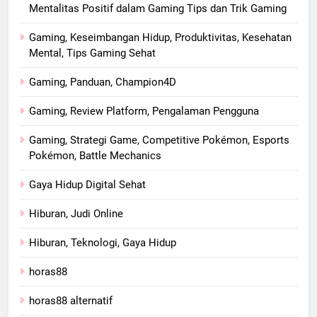
Mentalitas Positif dalam Gaming Tips dan Trik Gaming
Gaming, Keseimbangan Hidup, Produktivitas, Kesehatan
Mental, Tips Gaming Sehat
Gaming, Panduan, Champion4D
Gaming, Review Platform, Pengalaman Pengguna
Gaming, Strategi Game, Competitive Pokémon, Esports
Pokémon, Battle Mechanics
Gaya Hidup Digital Sehat
Hiburan, Judi Online
Hiburan, Teknologi, Gaya Hidup
horas88
horas88 alternatif