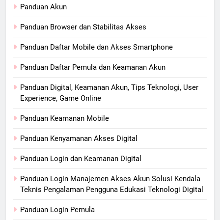
Panduan Akun
Panduan Browser dan Stabilitas Akses
Panduan Daftar Mobile dan Akses Smartphone
Panduan Daftar Pemula dan Keamanan Akun
Panduan Digital, Keamanan Akun, Tips Teknologi, User
Experience, Game Online
Panduan Keamanan Mobile
Panduan Kenyamanan Akses Digital
Panduan Login dan Keamanan Digital
Panduan Login Manajemen Akses Akun Solusi Kendala
Teknis Pengalaman Pengguna Edukasi Teknologi Digital
Panduan Login Pemula