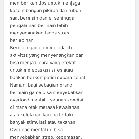
memberikan tips untuk menjaga
keseimbangan pikiran dan tubuh
saat bermain game, sehingga
pengalaman bermain lebih
menyenangkan tanpa stres
berlebihan.
Bermain game online adalah
aktivitas yang menyenangkan dan
bisa menjadi cara yang efektif
untuk melepaskan stres atau
bahkan berkompetisi secara sehat.
Namun, bagi sebagian orang,
bermain game bisa menyebabkan
overload mental—sebuah kondisi
di mana otak merasa kewalahan
atau kelelahan karena terlalu
banyak stimulasi atau tekanan.
Overload mental ini bisa
menyebabkan stres, kecemasan,