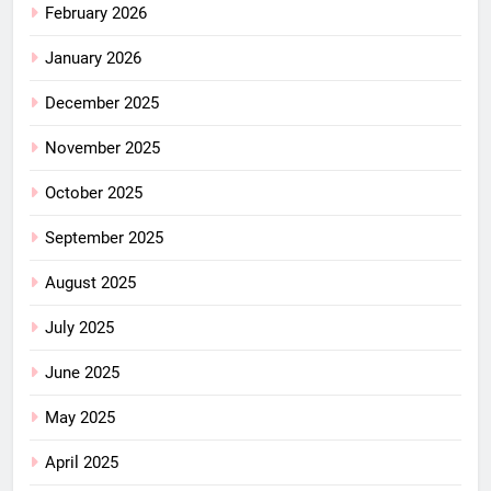
February 2026
January 2026
December 2025
November 2025
October 2025
September 2025
August 2025
July 2025
June 2025
May 2025
April 2025