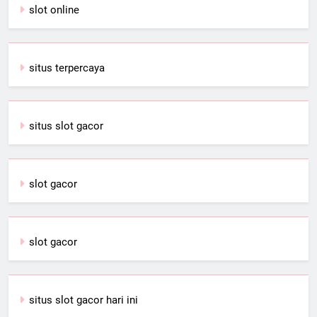
slot online
situs terpercaya
situs slot gacor
slot gacor
slot gacor
situs slot gacor hari ini