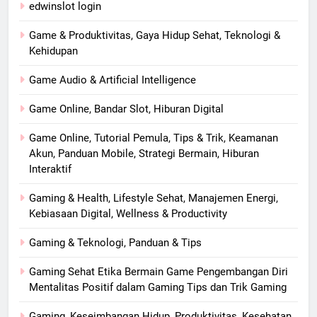
edwinslot login
Game & Produktivitas, Gaya Hidup Sehat, Teknologi &
Kehidupan
Game Audio & Artificial Intelligence
Game Online, Bandar Slot, Hiburan Digital
Game Online, Tutorial Pemula, Tips & Trik, Keamanan
Akun, Panduan Mobile, Strategi Bermain, Hiburan
Interaktif
Gaming & Health, Lifestyle Sehat, Manajemen Energi,
Kebiasaan Digital, Wellness & Productivity
Gaming & Teknologi, Panduan & Tips
Gaming Sehat Etika Bermain Game Pengembangan Diri
Mentalitas Positif dalam Gaming Tips dan Trik Gaming
Gaming, Keseimbangan Hidup, Produktivitas, Kesehatan