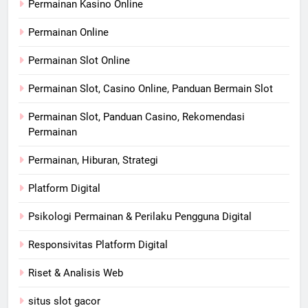
Permainan Kasino Online
Permainan Online
Permainan Slot Online
Permainan Slot, Casino Online, Panduan Bermain Slot
Permainan Slot, Panduan Casino, Rekomendasi
Permainan
Permainan, Hiburan, Strategi
Platform Digital
Psikologi Permainan & Perilaku Pengguna Digital
Responsivitas Platform Digital
Riset & Analisis Web
situs slot gacor