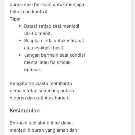
durasi sesi bermain untuk menjaga
fokus dan kontrol.
Tips:
Batasi setiap sesi menjadi
30–60 menit.
Sisipkan jeda untuk istirahat
atau evaluasi hasil.
Jangan bermain saat kondisi
mental atau fisik tidak
optimal.
Pengaturan waktu membantu
pemain tetap seimbang antara
hiburan dan rutinitas harian.
Kesimpulan
Bermain judi slot online dapat
menjadi hiburan yang aman dan