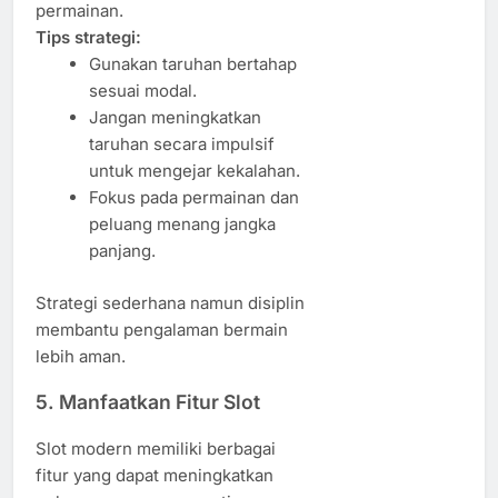
permainan.
Tips strategi:
Gunakan taruhan bertahap
sesuai modal.
Jangan meningkatkan
taruhan secara impulsif
untuk mengejar kekalahan.
Fokus pada permainan dan
peluang menang jangka
panjang.
Strategi sederhana namun disiplin
membantu pengalaman bermain
lebih aman.
5. Manfaatkan Fitur Slot
Slot modern memiliki berbagai
fitur yang dapat meningkatkan