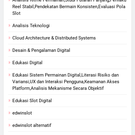
Analisis Ritme Permainan,Studi Putaran Panjang,Perilaku
Reel Stabil,Pendekatan Bermain Konsisten,Evaluasi Pola
Slot
Analisis Teknologi
Cloud Architecture & Distributed Systems
Desain & Pengalaman Digital
Edukasi Digital
Edukasi Sistem Permainan Digital,Literasi Risiko dan
Variansi,UX dan Interaksi Pengguna,Keamanan Akses
Platform,Analisis Mekanisme Secara Objektif
Edukasi Slot Digital
edwinslot
edwinslot alternatif