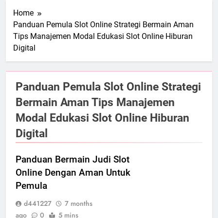
Home
Panduan Pemula Slot Online Strategi Bermain Aman
Tips Manajemen Modal Edukasi Slot Online Hiburan
Digital
Panduan Pemula Slot Online Strategi
Bermain Aman Tips Manajemen
Modal Edukasi Slot Online Hiburan
Digital
Panduan Bermain Judi Slot
Online Dengan Aman Untuk
Pemula
d441227
7 months
ago
0
5 mins