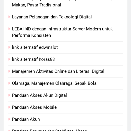
Makan, Pasar Tradisional
Layanan Pelanggan dan Teknologi Digital
LEBAH4D dengan Infrastruktur Server Modern untuk
Performa Konsisten
link alternatif edwinslot
link alternatif horas88
Manajemen Aktivitas Online dan Literasi Digital
Olahraga, Manajemen Olahraga, Sepak Bola
Panduan Akses Akun Digital
Panduan Akses Mobile
Panduan Akun