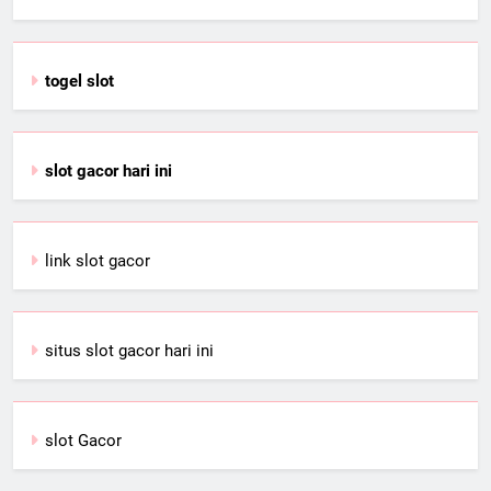
togel slot
slot gacor hari ini
link slot gacor
situs slot gacor hari ini
slot Gacor