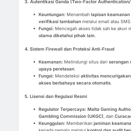
3. Autentikasi Ganda (Two-Factor Authentication
Keuntungan:
Menambah
lapisan keamanan
verifikasi tambahan
melalui email atau SMS
Fungsi:
Mencegah akses tidak sah ke akun 
utama diketahui pihak lain
.
4. Sistem Firewall dan Proteksi Anti-Fraud
Keamanan:
Melindungi situs dari
serangan 
upaya peretasan
.
Fungsi:
Mendeteksi
aktivitas mencurigakan
akses berbahaya secara otomatis
.
5. Lisensi dan Regulasi Resmi
Regulator Terpercaya:
Malta Gaming Autho
Gambling Commission (UKGC)
, dan
Curaca
Keunggulan:
Memberikan
jaminan keamanan
kepada pemain melalui
kontrol dan audit be