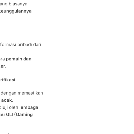
ang biasanya
keunggulannya
formasi pribadi dari
ara
pemain dan
ker
.
ifikasi
dengan memastikan
r acak
.
iuji oleh
lembaga
tau
GLI (Gaming