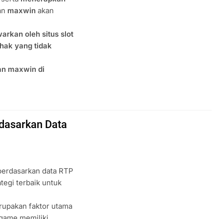
an
maxwin
akan
arkan oleh situs slot
ihak yang tidak
n maxwin di
rdasarkan Data
 berdasarkan data RTP
ategi terbaik untuk
upakan faktor utama
game memiliki