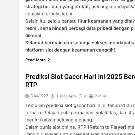
strategi bermain yang efektif
, peluang mendapatk
semakin terbuka lebar.
Selain itu, selalu
pantau fitur keamanan yang ditaw
resmi
, serta
hindari berbagi data pribadi dengan p
dikenal
.
Selamat bermain dan semoga sukses mendapatka
platform slot dengan keamanan canggih!
Read More
Prediksi Slot Gacor Hari Ini 2025 Be
RTP
D441227
1 Year Ago
0
7 Mins
Temukan prediksi slot gacor hari ini di tahun 2025
terbaru. Pelajari pola permainan, volatilitas, dan str
meningkatkan peluang menang.
Dalam dunia slot online,
RTP (Return to Player)
mer
yang digunakan untuk menentukan apakah sebuah 