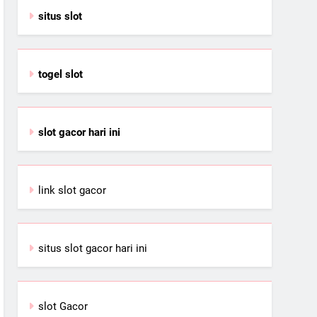
situs slot
togel slot
slot gacor hari ini
link slot gacor
situs slot gacor hari ini
slot Gacor