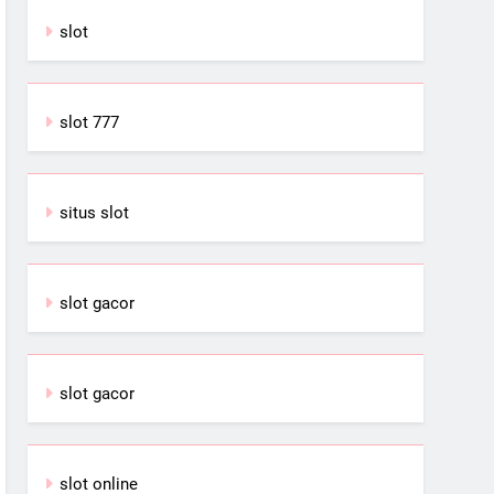
slot
slot 777
situs slot
slot gacor
slot gacor
slot online