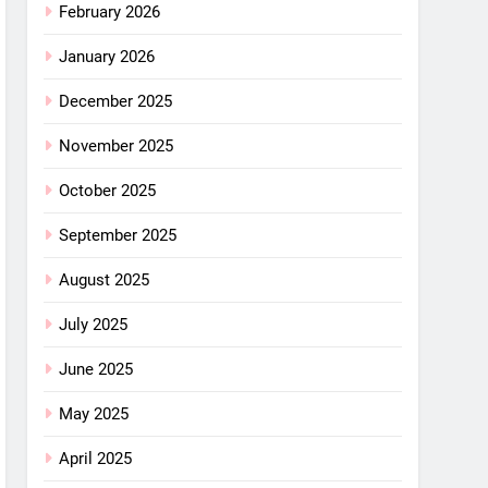
February 2026
January 2026
December 2025
November 2025
October 2025
September 2025
August 2025
July 2025
June 2025
May 2025
April 2025