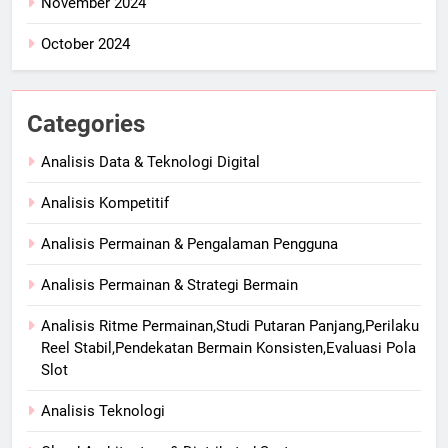
November 2024
October 2024
Categories
Analisis Data & Teknologi Digital
Analisis Kompetitif
Analisis Permainan & Pengalaman Pengguna
Analisis Permainan & Strategi Bermain
Analisis Ritme Permainan,Studi Putaran Panjang,Perilaku
Reel Stabil,Pendekatan Bermain Konsisten,Evaluasi Pola
Slot
Analisis Teknologi