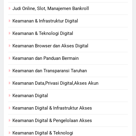
Judi Online, Slot, Manajemen Bankroll
Keamanan & Infrastruktur Digital
Keamanan & Teknologi Digital
Keamanan Browser dan Akses Digital
Keamanan dan Panduan Bermain
Keamanan dan Transparansi Taruhan
Keamanan Data,Privasi Digital,Akses Akun
Keamanan Digital
Keamanan Digital & Infrastruktur Akses
Keamanan Digital & Pengelolaan Akses
Keamanan Digital & Teknologi