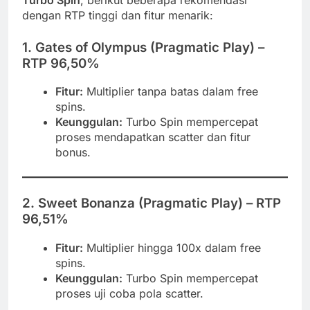
dengan RTP tinggi dan fitur menarik:
1. Gates of Olympus (Pragmatic Play) –
RTP 96,50%
Fitur:
Multiplier tanpa batas dalam free
spins.
Keunggulan:
Turbo Spin mempercepat
proses mendapatkan scatter dan fitur
bonus.
2. Sweet Bonanza (Pragmatic Play) – RTP
96,51%
Fitur:
Multiplier hingga 100x dalam free
spins.
Keunggulan:
Turbo Spin mempercepat
proses uji coba pola scatter.