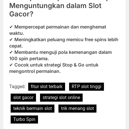
Menguntungkan dalam Slot
Gacor?
✔
Mempercepat permainan dan menghemat
waktu.
✔
Meningkatkan peluang memicu free spins lebih
cepat.
✔
Membantu menguji pola kemenangan dalam
100 spin pertama.
✔
Cocok untuk strategi Stop & Go untuk
mengontrol permainan.
Tagged:
fitur slot terbaik
RTP slot tinggi
slot gacor
strategi slot online
teknik bermain slot
trik menang slot
Turbo Spin