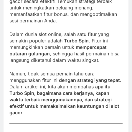
gacor secara efektif! Temukan strategi terbaik
untuk meningkatkan peluang menang,
memanfaatkan fitur bonus, dan mengoptimalkan
sesi permainan Anda.
Dalam dunia slot online, salah satu fitur yang
semakin populer adalah
Turbo Spin
. Fitur ini
memungkinkan pemain untuk
mempercepat
putaran gulungan
, sehingga hasil permainan bisa
langsung diketahui dalam waktu singkat.
Namun, tidak semua pemain tahu cara
menggunakan fitur ini
dengan strategi yang tepat
.
Dalam artikel ini, kita akan membahas
apa itu
Turbo Spin, bagaimana cara kerjanya, kapan
waktu terbaik menggunakannya, dan strategi
efektif untuk memaksimalkan keuntungan di slot
gacor
.