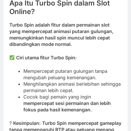
Apa Itu Turbo Spin dalam Slot
Online?
Turbo Spin adalah fitur dalam permainan slot
yang mempercepat animasi putaran gulungan,
memungkinkan hasil spin muncul lebih cepat
dibandingkan mode normal.
Ciri utama fitur Turbo Spin:
Mempercepat putaran gulungan tanpa
mengubah peluang kemenangan.
Menghilangkan animasi berlebihan sehingga
permainan lebih cepat.
Cocok bagi pemain yang ingin
mempercepat sesi permainan dan lebih
fokus pada hasil kemenangan.
?
Kesimpulan:
Turbo Spin mempercepat gameplay
tanpa memengaruhi RTP atau peluang menang