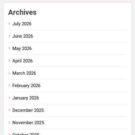
Archives
July 2026
June 2026
May 2026
April 2026
March 2026
February 2026
January 2026
December 2025
November 2025