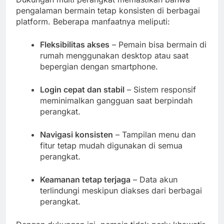
pengalaman bermain tetap konsisten di berbagai
platform. Beberapa manfaatnya meliputi:
Fleksibilitas akses
– Pemain bisa bermain di
rumah menggunakan desktop atau saat
bepergian dengan smartphone.
Login cepat dan stabil
– Sistem responsif
meminimalkan gangguan saat berpindah
perangkat.
Navigasi konsisten
– Tampilan menu dan
fitur tetap mudah digunakan di semua
perangkat.
Keamanan tetap terjaga
– Data akun
terlindungi meskipun diakses dari berbagai
perangkat.