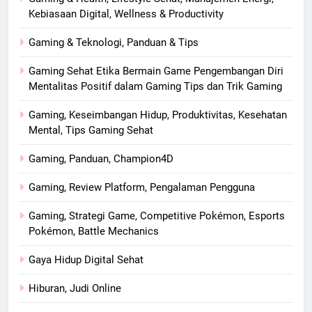
Kebiasaan Digital, Wellness & Productivity
Gaming & Teknologi, Panduan & Tips
Gaming Sehat Etika Bermain Game Pengembangan Diri
Mentalitas Positif dalam Gaming Tips dan Trik Gaming
Gaming, Keseimbangan Hidup, Produktivitas, Kesehatan
Mental, Tips Gaming Sehat
Gaming, Panduan, Champion4D
Gaming, Review Platform, Pengalaman Pengguna
Gaming, Strategi Game, Competitive Pokémon, Esports
Pokémon, Battle Mechanics
Gaya Hidup Digital Sehat
Hiburan, Judi Online