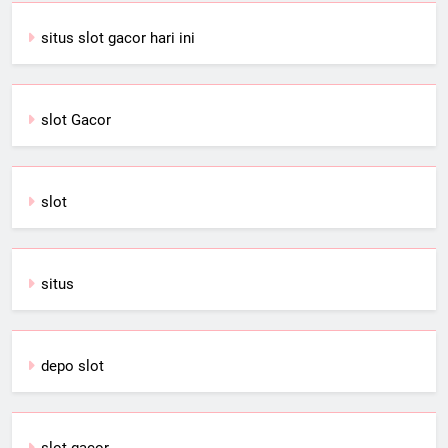
situs slot gacor hari ini
slot Gacor
slot
situs
depo slot