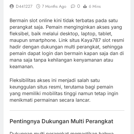
0
D441227
7 Months Ago
6 Mins
Bermain slot online kini tidak terbatas pada satu
perangkat saja. Pemain menginginkan akses yang
fleksibel, baik melalui desktop, laptop, tablet,
maupun smartphone. Link situs Kaya787 slot resmi
hadir dengan dukungan multi perangkat, sehingga
pemain dapat login dan bermain kapan saja dan di
mana saja tanpa kehilangan kenyamanan atau
keamanan.
Fleksibilitas akses ini menjadi salah satu
keunggulan situs resmi, terutama bagi pemain
yang memiliki mobilitas tinggi namun tetap ingin
menikmati permainan secara lancar.
Pentingnya Dukungan Multi Perangkat
Dukungan multi perangkat memastikan bahwa