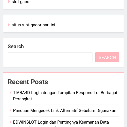
slot gacor
situs slot gacor hari ini
Search
SEARCH
Recent Posts
TIARA4D Login dengan Tampilan Responsif di Berbagai
Perangkat
Panduan Mengecek Link Alternatif Sebelum Digunakan
EDWINSLOT Login dan Pentingnya Keamanan Data