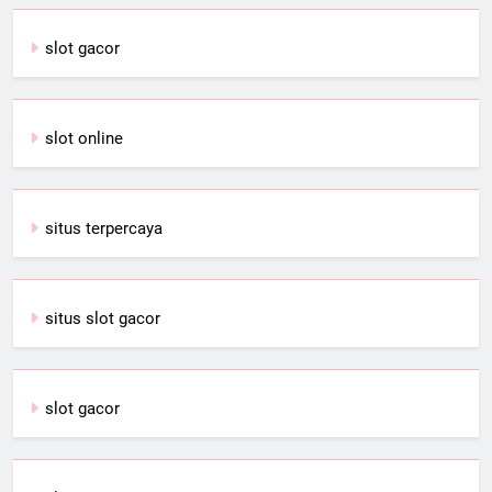
slot gacor
slot online
situs terpercaya
situs slot gacor
slot gacor