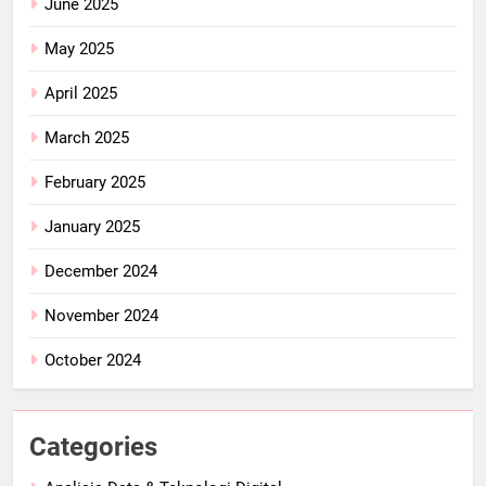
June 2025
May 2025
April 2025
March 2025
February 2025
January 2025
December 2024
November 2024
October 2024
Categories