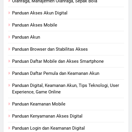
Olahraga, Manajemen Olahraga, Sepak Bola
Panduan Akses Akun Digital
Panduan Akses Mobile
Panduan Akun
Panduan Browser dan Stabilitas Akses
Panduan Daftar Mobile dan Akses Smartphone
Panduan Daftar Pemula dan Keamanan Akun
Panduan Digital, Keamanan Akun, Tips Teknologi, User
Experience, Game Online
Panduan Keamanan Mobile
Panduan Kenyamanan Akses Digital
Panduan Login dan Keamanan Digital