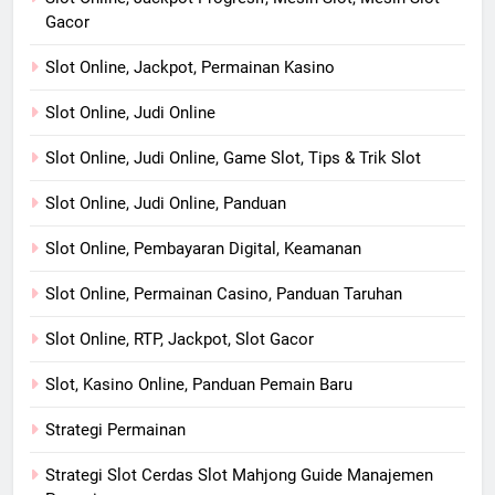
Gacor
Slot Online, Jackpot, Permainan Kasino
Slot Online, Judi Online
Slot Online, Judi Online, Game Slot, Tips & Trik Slot
Slot Online, Judi Online, Panduan
Slot Online, Pembayaran Digital, Keamanan
Slot Online, Permainan Casino, Panduan Taruhan
Slot Online, RTP, Jackpot, Slot Gacor
Slot, Kasino Online, Panduan Pemain Baru
Strategi Permainan
Strategi Slot Cerdas Slot Mahjong Guide Manajemen