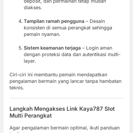
deposit, dan permainan tetap mudah
diakses.
Tampilan ramah pengguna
– Desain
konsisten di semua perangkat sehingga
pemain nyaman.
Sistem keamanan terjaga
– Login aman
dengan proteksi data dan autentikasi multi-
layer.
Ciri-ciri ini membantu pemain mendapatkan
pengalaman bermain yang lancar tanpa hambatan
teknis.
Langkah Mengakses Link Kaya787 Slot
Multi Perangkat
Agar pengalaman bermain optimal, ikuti panduan