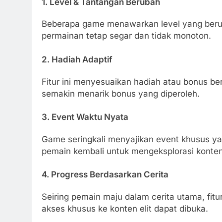
1.
Level & Tantangan Berubah
Beberapa game menawarkan level yang beruba
permainan tetap segar dan tidak monoton.
2.
Hadiah Adaptif
Fitur ini menyesuaikan hadiah atau bonus be
semakin menarik bonus yang diperoleh.
3.
Event Waktu Nyata
Game seringkali menyajikan event khusus y
pemain kembali untuk mengeksplorasi konten
4.
Progress Berdasarkan Cerita
Seiring pemain maju dalam cerita utama, fit
akses khusus ke konten elit dapat dibuka.