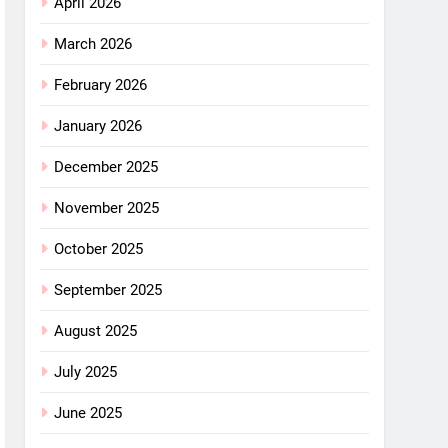
April 2026
March 2026
February 2026
January 2026
December 2025
November 2025
October 2025
September 2025
August 2025
July 2025
June 2025