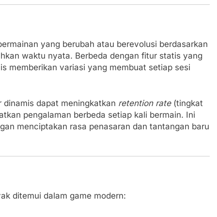
 permainan yang berubah atau berevolusi berdasarkan
hkan waktu nyata. Berbeda dengan fitur statis yang
amis memberikan variasi yang membuat setiap sesi
ur dinamis dapat meningkatkan
retention rate
(tingkat
tkan pengalaman berbeda setiap kali bermain. Ini
gan menciptakan rasa penasaran dan tantangan baru
nyak ditemui dalam game modern: