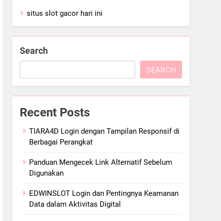
situs slot gacor hari ini
Search
SEARCH
Recent Posts
TIARA4D Login dengan Tampilan Responsif di
Berbagai Perangkat
Panduan Mengecek Link Alternatif Sebelum
Digunakan
EDWINSLOT Login dan Pentingnya Keamanan
Data dalam Aktivitas Digital