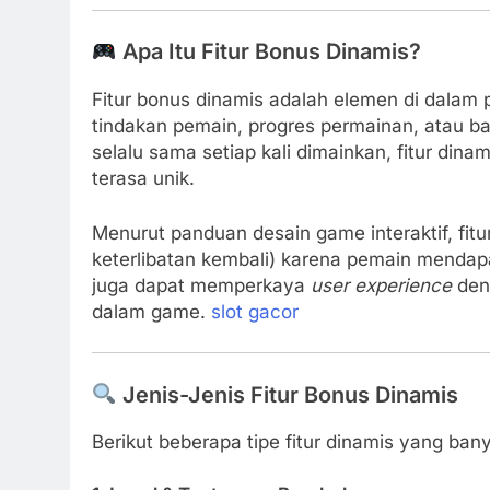
Apa Itu Fitur Bonus Dinamis?
Fitur bonus dinamis adalah elemen di dalam
tindakan pemain, progres permainan, atau ba
selalu sama setiap kali dimainkan, fitur din
terasa unik.
Menurut panduan desain game interaktif, fit
keterlibatan kembali) karena pemain mendapa
juga dapat memperkaya
user experience
den
dalam game.
slot gacor
Jenis-Jenis Fitur Bonus Dinamis
Berikut beberapa tipe fitur dinamis yang ba