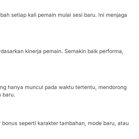
h setiap kali pemain mulai sesi baru. Ini menjaga
rdasarkan kinerja pemain. Semakin baik performa,
ang hanya muncul pada waktu tertentu, mendorong
 baru.
ur bonus seperti karakter tambahan, mode baru, atau