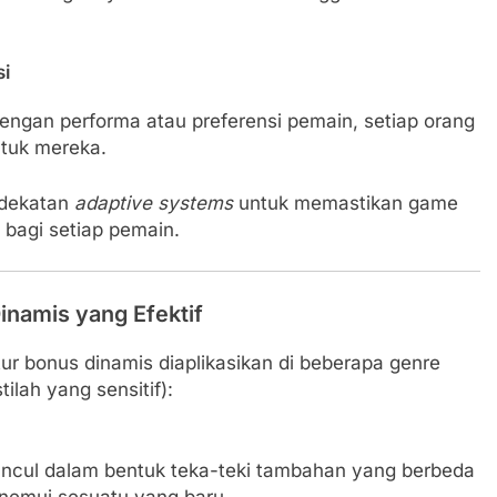
si
ngan performa atau preferensi pemain, setiap orang
tuk mereka.
ndekatan
adaptive systems
untuk memastikan game
 bagi setiap pemain.
inamis yang Efektif
tur bonus dinamis diaplikasikan di beberapa genre
lah yang sensitif):
ncul dalam bentuk teka-teki tambahan yang berbeda