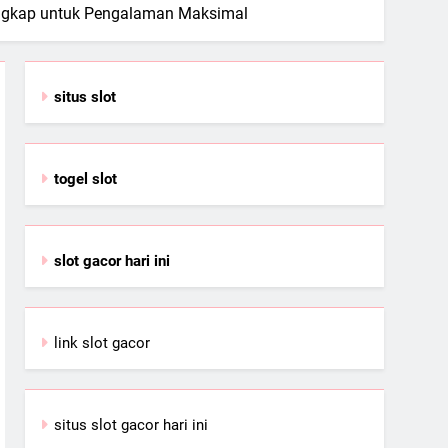
Lengkap untuk Pengalaman Maksimal
situs slot
togel slot
slot gacor hari ini
link slot gacor
situs slot gacor hari ini