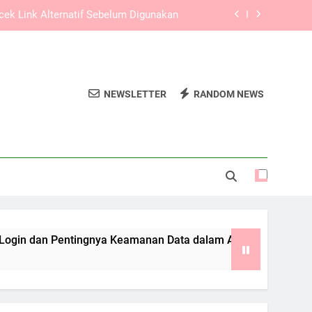
ek Link Alternatif Sebelum Digunakan
eamanan Data dalam Aktivitas Digital
roid dan iOS dengan Akses Lebih Aman
NEWSLETTER
RANDOM NEWS
ilan Responsif di Berbagai Perangkat
ek Link Alternatif Sebelum Digunakan
ial.
eamanan Data dalam Aktivitas Digital
roid dan iOS dengan Akses Lebih Aman
tingnya Keamanan Data dalam Aktivitas Digital
Pandua
2 Month