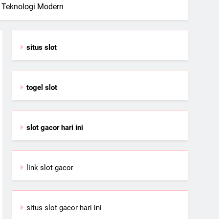
a Teknologi Modern
situs slot
togel slot
slot gacor hari ini
link slot gacor
situs slot gacor hari ini