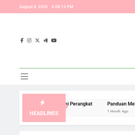
Skip
August 8, 2026
6:08:13 PM
to
content
Co
Copehu Me
ponsif di Berbagai Perangkat
Panduan Mengecek Link 
1 Month Ago
HEADLINES