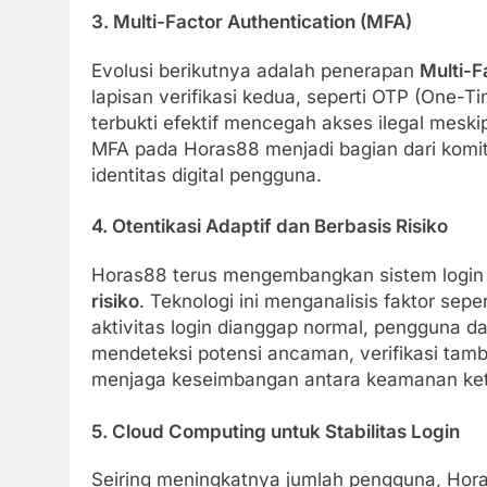
3. Multi-Factor Authentication (MFA)
Evolusi berikutnya adalah penerapan
Multi-F
lapisan verifikasi kedua, seperti OTP (One-Ti
terbukti efektif mencegah akses ilegal mesk
MFA pada Horas88 menjadi bagian dari komi
identitas digital pengguna.
4. Otentikasi Adaptif dan Berbasis Risiko
Horas88 terus mengembangkan sistem logi
risiko
. Teknologi ini menganalisis faktor sepe
aktivitas login dianggap normal, pengguna d
mendeteksi potensi ancaman, verifikasi tamb
menjaga keseimbangan antara keamanan ke
5. Cloud Computing untuk Stabilitas Login
Seiring meningkatnya jumlah pengguna, H