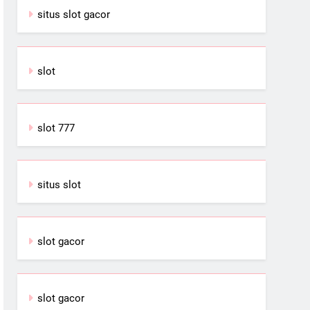
situs slot gacor
slot
slot 777
situs slot
slot gacor
slot gacor