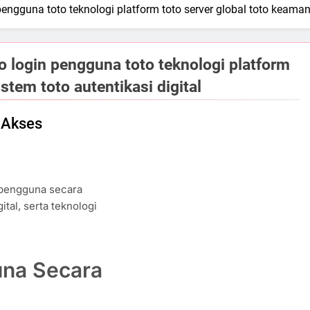
pengguna toto teknologi platform toto server global toto keaman
to login pengguna toto teknologi platform
stem toto autentikasi digital
 Akses
 pengguna secara
ital, serta teknologi
na Secara