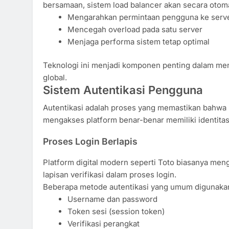
bersamaan, sistem load balancer akan secara otoma
Mengarahkan permintaan pengguna ke serve
Mencegah overload pada satu server
Menjaga performa sistem tetap optimal
Teknologi ini menjadi komponen penting dalam menj
global.
Sistem Autentikasi Pengguna
Autentikasi adalah proses yang memastikan bahwa
mengakses platform benar-benar memiliki identitas 
Proses Login Berlapis
Platform digital modern seperti Toto biasanya me
lapisan verifikasi dalam proses login.
Beberapa metode autentikasi yang umum digunakan 
Username dan password
Token sesi (session token)
Verifikasi perangkat