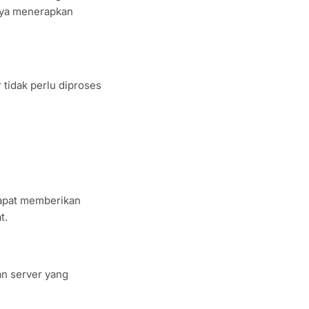
anya menerapkan
tidak perlu diproses
dapat memberikan
t.
an server yang