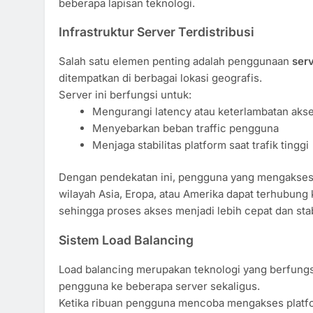
beberapa lapisan teknologi.
Infrastruktur Server Terdistribusi
Salah satu elemen penting adalah penggunaan
serv
ditempatkan di berbagai lokasi geografis.
Server ini berfungsi untuk:
Mengurangi latency atau keterlambatan aks
Menyebarkan beban traffic pengguna
Menjaga stabilitas platform saat trafik tinggi
Dengan pendekatan ini, pengguna yang mengakses 
wilayah Asia, Eropa, atau Amerika dapat terhubung 
sehingga proses akses menjadi lebih cepat dan stab
Sistem Load Balancing
Load balancing merupakan teknologi yang berfungsi
pengguna ke beberapa server sekaligus.
Ketika ribuan pengguna mencoba mengakses platf