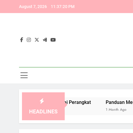
Skip
August 7, 2026
11:37:21 PM
to
content
Co
Copehu Me
ponsif di Berbagai Perangkat
Panduan Mengecek Link 
1 Month Ago
HEADLINES