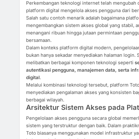
Perkembangan teknologi internet telah mengubah 
platform digital mengelola akses pengguna dari ber
Salah satu contoh menarik adalah bagaimana platf
mengembangkan sistem akses global yang stabil,
menangani ribuan hingga jutaan permintaan pengg
bersamaan.
Dalam konteks platform digital modern, pengelola
bukan hanya sekadar menyediakan halaman login. S
melibatkan berbagai komponen teknologi seperti
s
autentikasi pengguna, manajemen data, serta inf
digital
.
Melalui kombinasi teknologi tersebut, platform To
menyediakan pengalaman akses yang konsisten bag
berbagai wilayah.
Arsitektur Sistem Akses pada Pla
Pengelolaan akses pengguna secara global memerl
sistem yang terstruktur dengan baik. Dalam praktikn
Toto biasanya menggunakan model infrastruktur yan