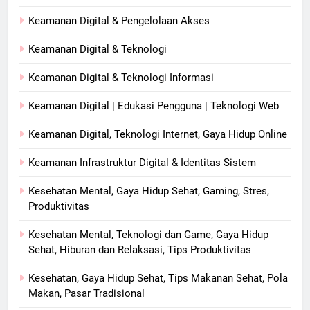
Keamanan Digital & Pengelolaan Akses
Keamanan Digital & Teknologi
Keamanan Digital & Teknologi Informasi
Keamanan Digital | Edukasi Pengguna | Teknologi Web
Keamanan Digital, Teknologi Internet, Gaya Hidup Online
Keamanan Infrastruktur Digital & Identitas Sistem
Kesehatan Mental, Gaya Hidup Sehat, Gaming, Stres,
Produktivitas
Kesehatan Mental, Teknologi dan Game, Gaya Hidup
Sehat, Hiburan dan Relaksasi, Tips Produktivitas
Kesehatan, Gaya Hidup Sehat, Tips Makanan Sehat, Pola
Makan, Pasar Tradisional