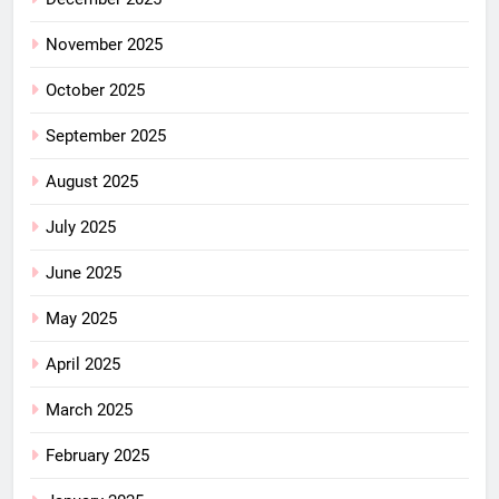
November 2025
October 2025
September 2025
August 2025
July 2025
June 2025
May 2025
April 2025
March 2025
February 2025