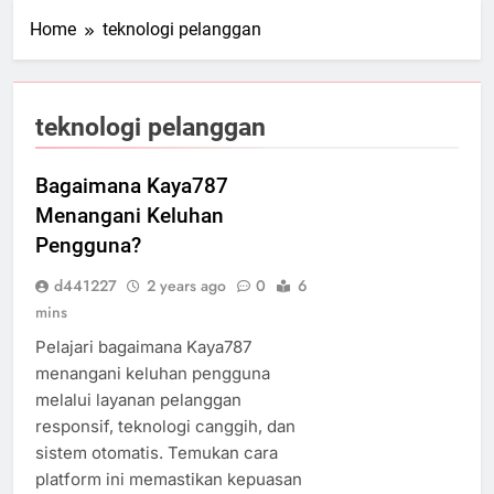
Home
teknologi pelanggan
teknologi pelanggan
Bagaimana Kaya787
Menangani Keluhan
Pengguna?
d441227
2 years ago
0
6
mins
Pelajari bagaimana Kaya787
menangani keluhan pengguna
melalui layanan pelanggan
responsif, teknologi canggih, dan
sistem otomatis. Temukan cara
platform ini memastikan kepuasan