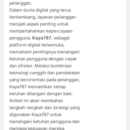
pelanggan.
Dalam dunia digital yang terus
berkembang, layanan pelanggan
menjadi aspek penting untuk
mempertahankan kepercayaan
pengguna.
Kaya787
, sebagai
platform digital terkemuka,
memahami pentingnya menangani
keluhan pengguna dengan cepat
dan efisien. Melalui kombinasi
teknologi canggih dan pendekatan
yang berorientasi pada pelanggan,
Kaya787 memastikan setiap
keluhan ditangani dengan baik.
Artikel ini akan membahas
langkah-langkah dan strategi yang
digunakan Kaya787 untuk
menangani keluhan pengguna dan
menjaga kepuasan mereka.