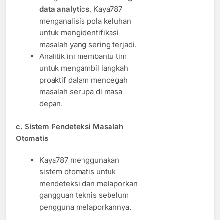
data analytics
, Kaya787
menganalisis pola keluhan
untuk mengidentifikasi
masalah yang sering terjadi.
Analitik ini membantu tim
untuk mengambil langkah
proaktif dalam mencegah
masalah serupa di masa
depan.
c. Sistem Pendeteksi Masalah
Otomatis
Kaya787 menggunakan
sistem otomatis untuk
mendeteksi dan melaporkan
gangguan teknis sebelum
pengguna melaporkannya.