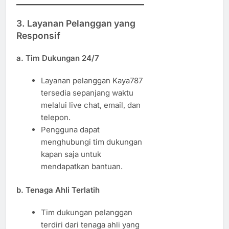
3. Layanan Pelanggan yang
Responsif
a. Tim Dukungan 24/7
Layanan pelanggan Kaya787
tersedia sepanjang waktu
melalui live chat, email, dan
telepon.
Pengguna dapat
menghubungi tim dukungan
kapan saja untuk
mendapatkan bantuan.
b. Tenaga Ahli Terlatih
Tim dukungan pelanggan
terdiri dari tenaga ahli yang