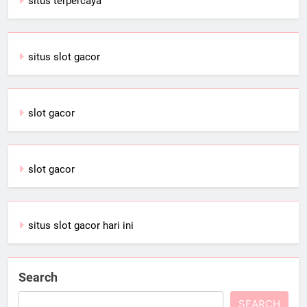
situs terpercaya
situs slot gacor
slot gacor
slot gacor
situs slot gacor hari ini
Search
SEARCH