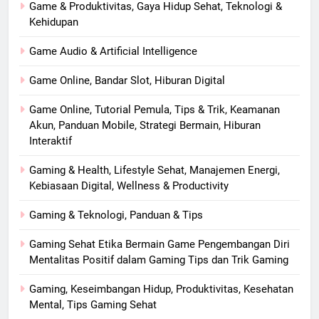
Game & Produktivitas, Gaya Hidup Sehat, Teknologi &
Kehidupan
Game Audio & Artificial Intelligence
Game Online, Bandar Slot, Hiburan Digital
Game Online, Tutorial Pemula, Tips & Trik, Keamanan
Akun, Panduan Mobile, Strategi Bermain, Hiburan
Interaktif
Gaming & Health, Lifestyle Sehat, Manajemen Energi,
Kebiasaan Digital, Wellness & Productivity
Gaming & Teknologi, Panduan & Tips
Gaming Sehat Etika Bermain Game Pengembangan Diri
Mentalitas Positif dalam Gaming Tips dan Trik Gaming
Gaming, Keseimbangan Hidup, Produktivitas, Kesehatan
Mental, Tips Gaming Sehat