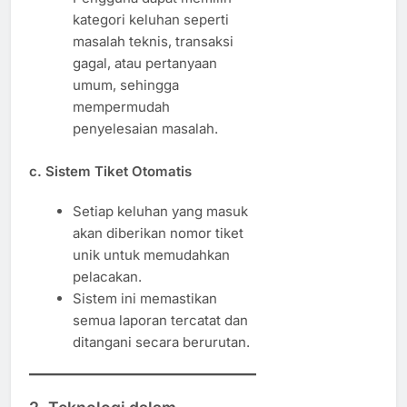
kategori keluhan seperti
masalah teknis, transaksi
gagal, atau pertanyaan
umum, sehingga
mempermudah
penyelesaian masalah.
c. Sistem Tiket Otomatis
Setiap keluhan yang masuk
akan diberikan nomor tiket
unik untuk memudahkan
pelacakan.
Sistem ini memastikan
semua laporan tercatat dan
ditangani secara berurutan.