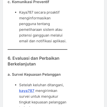
c. Komunikasi Preventif
Kaya787 secara proaktif
menginformasikan
pengguna tentang
pemeliharaan sistem atau
potensi gangguan melalui
email dan notifikasi aplikasi.
6. Evaluasi dan Perbaikan
Berkelanjutan
a. Survei Kepuasan Pelanggan
Setelah keluhan ditangani,
kaya787
mengirimkan
survei untuk mengukur
tingkat kepuasan pelanggan