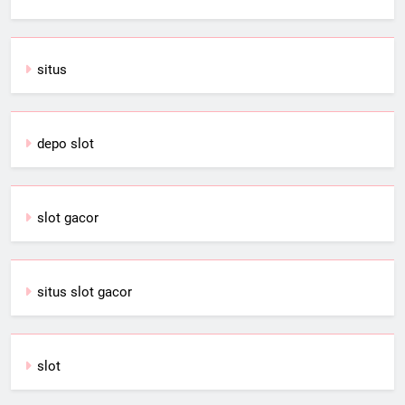
situs
depo slot
slot gacor
situs slot gacor
slot