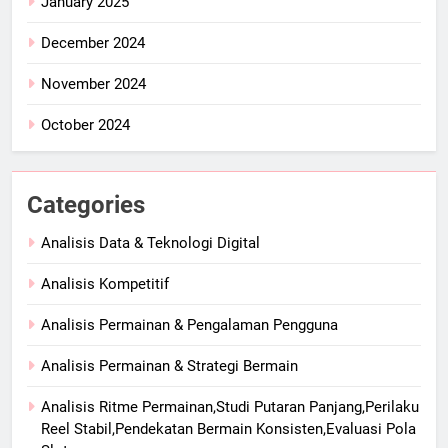
January 2025
December 2024
November 2024
October 2024
Categories
Analisis Data & Teknologi Digital
Analisis Kompetitif
Analisis Permainan & Pengalaman Pengguna
Analisis Permainan & Strategi Bermain
Analisis Ritme Permainan,Studi Putaran Panjang,Perilaku
Reel Stabil,Pendekatan Bermain Konsisten,Evaluasi Pola