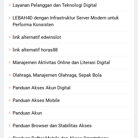
Layanan Pelanggan dan Teknologi Digital
LEBAH4D dengan Infrastruktur Server Modern untuk
Performa Konsisten
link alternatif edwinslot
link alternatif horas88
Manajemen Aktivitas Online dan Literasi Digital
Olahraga, Manajemen Olahraga, Sepak Bola
Panduan Akses Akun Digital
Panduan Akses Mobile
Panduan Akun
Panduan Browser dan Stabilitas Akses