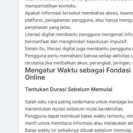
memperhatikan konteks.
Apakah informasi tersebut membahas akses, keama
platform, pengalaman pengguna, atau hanya mengul
penjelasan yang jelas.
Literasi digital membantu pengguna mengenali inf
bermanfaat dan menghindari keputusan impulsif.
Selain itu, literasi digital juga membantu pengguna
Pengguna perlu memahami bahwa setiap aktivitas on
terutama jika melibatkan akun, perangkat, jaringan,
Mengatur Waktu sebagai Fondasi 
Online
Tentukan Durasi Sebelum Memulai
Salah satu cara paling sederhana untuk menjaga k
menentukan durasi sebelum mulai beraktivitas.
Pengguna dapat membuat batas waktu tertentu, mi
menit untuk membaca informasi atau melakukan aktiv
Batas waktu ini sebaiknya dibuat sebelum memulai,