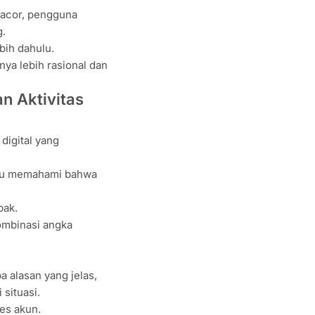
Gacor, pengguna
g.
ebih dahulu.
nya lebih rasional dan
n Aktivitas
digital yang
rlu memahami bahwa
bak.
kombinasi angka
a alasan yang jelas,
situasi.
es akun.