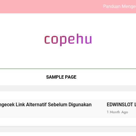
Panduan Mengec
EDWINSLOT Login dan Pentingnya K
Panduan Login Edwinslot di And
TIARA4D Login dengan Tamp
pehu
Panduan Mengec
nyediakan Sumber Daya Pendidikan Untuk Pengembangan Sos
EDWINSLOT Login dan Pentingnya K
SAMPLE PAGE
Panduan Login Edwinslot di And
lternatif Sebelum Digunakan
EDWINSLOT Login dan Pent
1 Month Ago