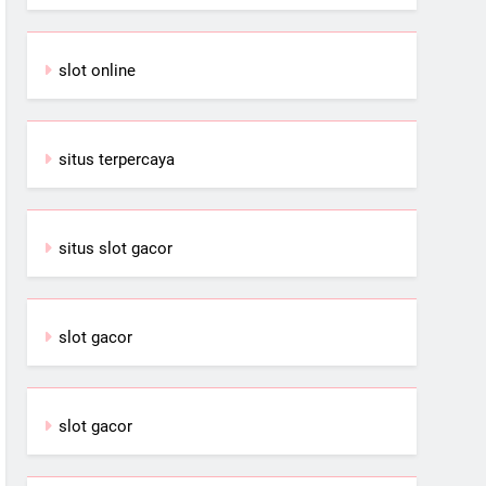
slot online
situs terpercaya
situs slot gacor
slot gacor
slot gacor