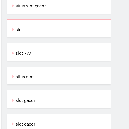
situs slot gacor
slot
slot 777
situs slot
slot gacor
slot gacor