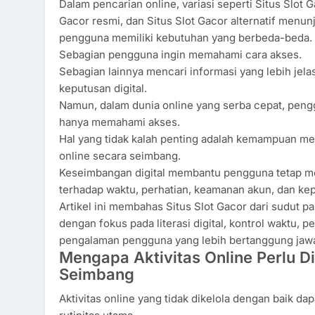
Dalam pencarian online, variasi seperti Situs Slot G
Gacor resmi, dan Situs Slot Gacor alternatif menu
pengguna memiliki kebutuhan yang berbeda-beda.
Sebagian pengguna ingin memahami cara akses.
Sebagian lainnya mencari informasi yang lebih je
keputusan digital.
Namun, dalam dunia online yang serba cepat, peng
hanya memahami akses.
Hal yang tidak kalah penting adalah kemampuan men
online secara seimbang.
Keseimbangan digital membantu pengguna tetap mem
terhadap waktu, perhatian, keamanan akun, dan kep
Artikel ini membahas Situs Slot Gacor dari sudut p
dengan fokus pada literasi digital, kontrol waktu, p
pengalaman pengguna yang lebih bertanggung jaw
Mengapa Aktivitas Online Perlu D
Seimbang
Aktivitas online yang tidak dikelola dengan baik d