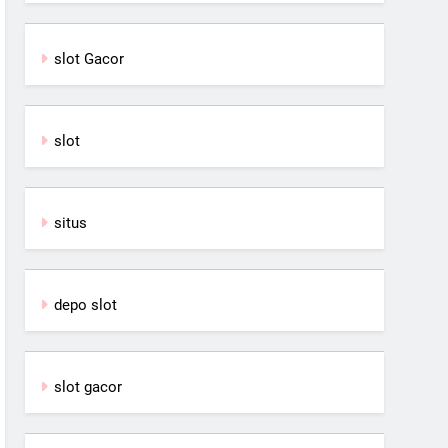
slot Gacor
slot
situs
depo slot
slot gacor