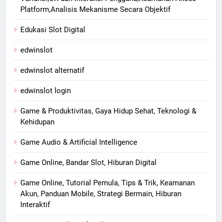
Platform,Analisis Mekanisme Secara Objektif
Edukasi Slot Digital
edwinslot
edwinslot alternatif
edwinslot login
Game & Produktivitas, Gaya Hidup Sehat, Teknologi &
Kehidupan
Game Audio & Artificial Intelligence
Game Online, Bandar Slot, Hiburan Digital
Game Online, Tutorial Pemula, Tips & Trik, Keamanan
Akun, Panduan Mobile, Strategi Bermain, Hiburan
Interaktif