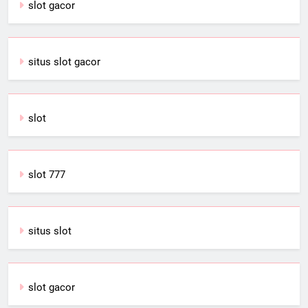
slot gacor
situs slot gacor
slot
slot 777
situs slot
slot gacor