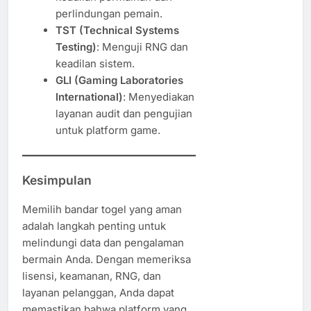
perlindungan pemain.
TST (Technical Systems
Testing)
: Menguji RNG dan
keadilan sistem.
GLI (Gaming Laboratories
International)
: Menyediakan
layanan audit dan pengujian
untuk platform game.
Kesimpulan
Memilih bandar togel yang aman
adalah langkah penting untuk
melindungi data dan pengalaman
bermain Anda. Dengan memeriksa
lisensi, keamanan, RNG, dan
layanan pelanggan, Anda dapat
memastikan bahwa platform yang