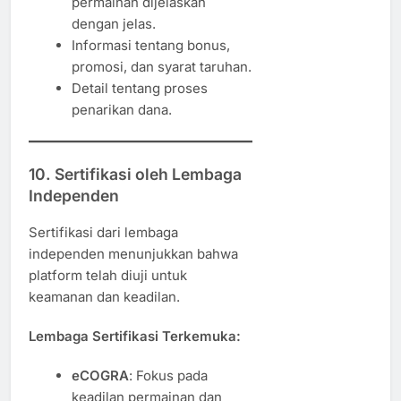
permainan dijelaskan
dengan jelas.
Informasi tentang bonus,
promosi, dan syarat taruhan.
Detail tentang proses
penarikan dana.
10. Sertifikasi oleh Lembaga
Independen
Sertifikasi dari lembaga
independen menunjukkan bahwa
platform telah diuji untuk
keamanan dan keadilan.
Lembaga Sertifikasi Terkemuka
:
eCOGRA
: Fokus pada
keadilan permainan dan