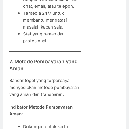
chat, email, atau telepon.
Tersedia 24/7 untuk
membantu mengatasi
masalah kapan saja.
Staf yang ramah dan
profesional.
7. Metode Pembayaran yang
Aman
Bandar togel yang terpercaya
menyediakan metode pembayaran
yang aman dan transparan.
Indikator Metode Pembayaran
Aman
:
Dukungan untuk kartu