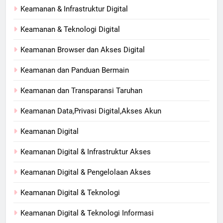
Keamanan & Infrastruktur Digital
Keamanan & Teknologi Digital
Keamanan Browser dan Akses Digital
Keamanan dan Panduan Bermain
Keamanan dan Transparansi Taruhan
Keamanan Data,Privasi Digital,Akses Akun
Keamanan Digital
Keamanan Digital & Infrastruktur Akses
Keamanan Digital & Pengelolaan Akses
Keamanan Digital & Teknologi
Keamanan Digital & Teknologi Informasi