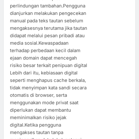
perlindungan tambahan.Pengguna
dianjurkan melakukan pengecekan
manual pada teks tautan sebelum
mengaksesnya terutama jika tautan
didapat melalui pesan pribadi atau
media sosial.Kewaspadaan
terhadap perbedaan kecil dalam
ejaan domain dapat mencegah
risiko besar terkait penipuan digital
Lebih dari itu, kebiasaan digital
seperti menghapus cache berkala,
tidak menyimpan kata sandi secara
otomatis di browser, serta
menggunakan mode privat saat
diperlukan dapat membantu
meminimalkan risiko jejak
digital.Ketika pengguna
mengakses tautan tanpa