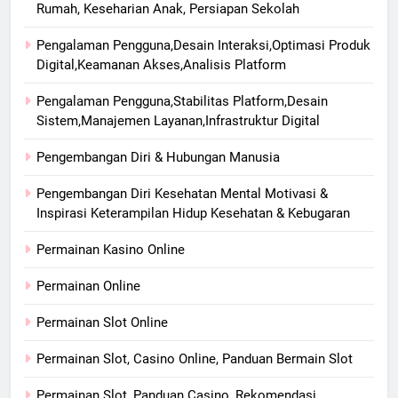
Rumah, Keseharian Anak, Persiapan Sekolah
Pengalaman Pengguna,Desain Interaksi,Optimasi Produk
Digital,Keamanan Akses,Analisis Platform
Pengalaman Pengguna,Stabilitas Platform,Desain
Sistem,Manajemen Layanan,Infrastruktur Digital
Pengembangan Diri & Hubungan Manusia
Pengembangan Diri Kesehatan Mental Motivasi &
Inspirasi Keterampilan Hidup Kesehatan & Kebugaran
Permainan Kasino Online
Permainan Online
Permainan Slot Online
Permainan Slot, Casino Online, Panduan Bermain Slot
Permainan Slot, Panduan Casino, Rekomendasi