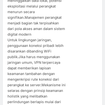
meninggalkan data lokal, potensi
eksploitasi melalui perangkat
menurun secara
signifikan.Manajemen perangkat
menjadi bagian tak terpisahkan
dari pola akses aman dalam sistem
digital modern
Untuk lingkungan jaringan,
penggunaan koneksi pribadi lebih
disarankan dibanding WiFi
publik.Jika harus menggunakan
jaringan umum, VPN terpercaya
dapat memberikan lapisan
keamanan tambahan dengan
mengenkripsi rute koneksi dari
perangkat ke server.Mekanisme ini
selaras dengan prinsip keamanan
holistik yang melibatkan
perlindungan berlapis mulai dari