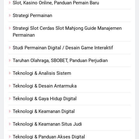
Slot, Kasino Online, Panduan Pemain Baru
Strategi Permainan
Strategi Slot Cerdas Slot Mahjong Guide Manajemen
Permainan
Studi Permainan Digital / Desain Game Interaktif
Taruhan Olahraga, SBOBET, Panduan Perjudian
Teknologi & Analisis Sistem
Teknologi & Desain Antarmuka
Teknologi & Gaya Hidup Digital
Teknologi & Keamanan Digital
Teknologi & Keamanan Situs Judi
Teknologi & Panduan Akses Digital