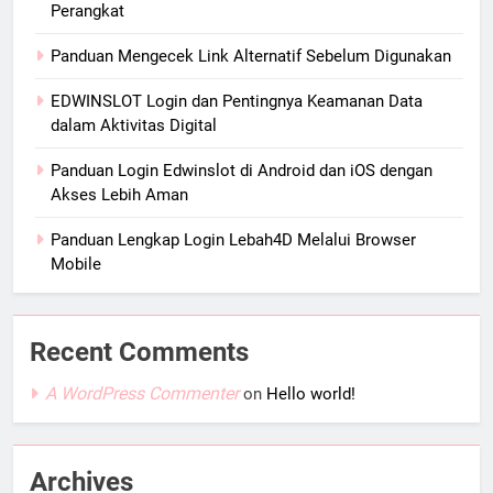
Perangkat
Panduan Mengecek Link Alternatif Sebelum Digunakan
EDWINSLOT Login dan Pentingnya Keamanan Data
dalam Aktivitas Digital
Panduan Login Edwinslot di Android dan iOS dengan
Akses Lebih Aman
Panduan Lengkap Login Lebah4D Melalui Browser
Mobile
Recent Comments
A WordPress Commenter
on
Hello world!
Archives