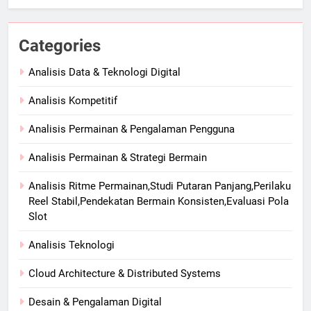
Categories
Analisis Data & Teknologi Digital
Analisis Kompetitif
Analisis Permainan & Pengalaman Pengguna
Analisis Permainan & Strategi Bermain
Analisis Ritme Permainan,Studi Putaran Panjang,Perilaku
Reel Stabil,Pendekatan Bermain Konsisten,Evaluasi Pola
Slot
Analisis Teknologi
Cloud Architecture & Distributed Systems
Desain & Pengalaman Digital