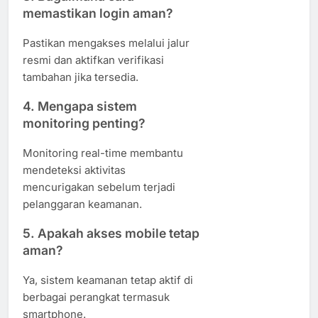
memastikan login aman?
Pastikan mengakses melalui jalur
resmi dan aktifkan verifikasi
tambahan jika tersedia.
4. Mengapa sistem
monitoring penting?
Monitoring real-time membantu
mendeteksi aktivitas
mencurigakan sebelum terjadi
pelanggaran keamanan.
5. Apakah akses mobile tetap
aman?
Ya, sistem keamanan tetap aktif di
berbagai perangkat termasuk
smartphone.