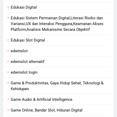
Edukasi Digital
Edukasi Sistem Permainan Digital,Literasi Risiko dan
Variansi,UX dan Interaksi Pengguna,Keamanan Akses
Platform,Analisis Mekanisme Secara Objektif
Edukasi Slot Digital
edwinslot
edwinslot alternatif
edwinslot login
Game & Produktivitas, Gaya Hidup Sehat, Teknologi &
Kehidupan
Game Audio & Artificial Intelligence
Game Online, Bandar Slot, Hiburan Digital