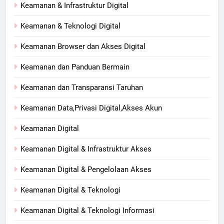
Keamanan & Infrastruktur Digital
Keamanan & Teknologi Digital
Keamanan Browser dan Akses Digital
Keamanan dan Panduan Bermain
Keamanan dan Transparansi Taruhan
Keamanan Data,Privasi Digital,Akses Akun
Keamanan Digital
Keamanan Digital & Infrastruktur Akses
Keamanan Digital & Pengelolaan Akses
Keamanan Digital & Teknologi
Keamanan Digital & Teknologi Informasi