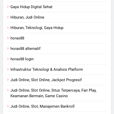
Gaya Hidup Digital Sehat
Hiburan, Judi Online
Hiburan, Teknologi, Gaya Hidup
horas88
horas88 alternatif
horas88 login
Infrastruktur Teknologi & Analisis Platform
Judi Online, Slot Online, Jackpot Progresif
Judi Online, Slot Online, Situs Terpercaya, Fair Play,
Keamanan Bermain, Game Casino
Judi Online, Slot, Manajemen Bankroll