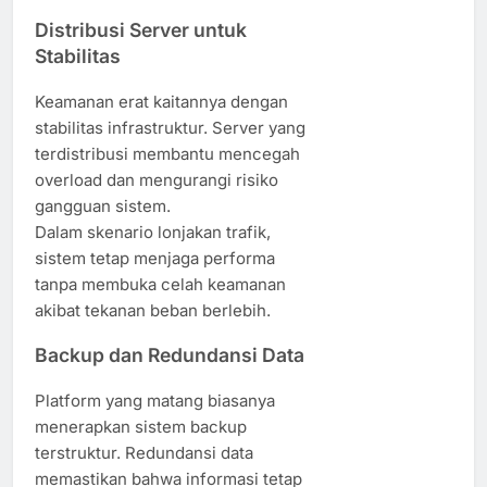
Distribusi Server untuk
Stabilitas
Keamanan erat kaitannya dengan
stabilitas infrastruktur. Server yang
terdistribusi membantu mencegah
overload dan mengurangi risiko
gangguan sistem.
Dalam skenario lonjakan trafik,
sistem tetap menjaga performa
tanpa membuka celah keamanan
akibat tekanan beban berlebih.
Backup dan Redundansi Data
Platform yang matang biasanya
menerapkan sistem backup
terstruktur. Redundansi data
memastikan bahwa informasi tetap