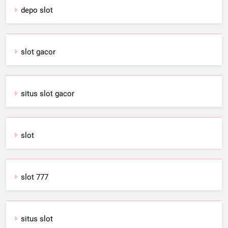
depo slot
slot gacor
situs slot gacor
slot
slot 777
situs slot