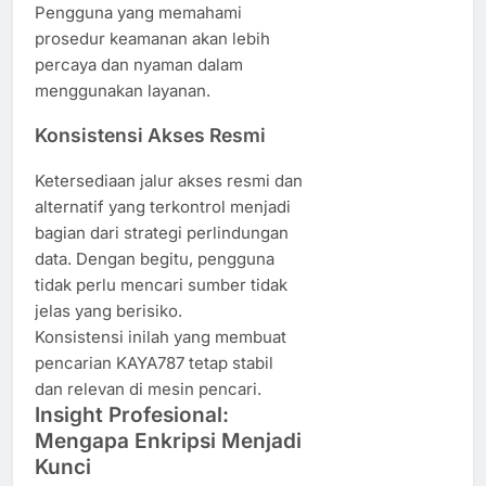
Pengguna yang memahami
prosedur keamanan akan lebih
percaya dan nyaman dalam
menggunakan layanan.
Konsistensi Akses Resmi
Ketersediaan jalur akses resmi dan
alternatif yang terkontrol menjadi
bagian dari strategi perlindungan
data. Dengan begitu, pengguna
tidak perlu mencari sumber tidak
jelas yang berisiko.
Konsistensi inilah yang membuat
pencarian KAYA787 tetap stabil
dan relevan di mesin pencari.
Insight Profesional:
Mengapa Enkripsi Menjadi
Kunci