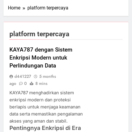
Home
platform terpercaya
platform terpercaya
KAYA787 dengan Sistem
Enkripsi Modern untuk
Perlindungan Data
d441227
5 months
ago
0
8 mins
KAYA787 menghadirkan sistem
enkripsi modern dan proteksi
berlapis untuk menjaga keamanan
data serta memastikan pengalaman
akses yang aman dan stabil.
Pentingnya Enkripsi di Era