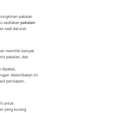
mungkinan pakaian
alu sediakan
pakaian
an saat darurat.
an memiliki banyak
nis pakaian, dan
 dipakai,
gan. Keterlibatan ini
sil persiapan.
it untuk
an yang kurang