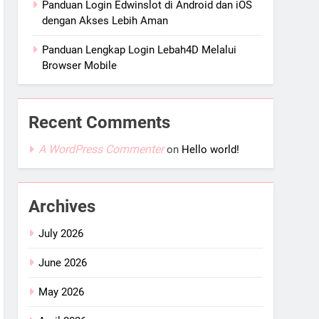
Panduan Login Edwinslot di Android dan iOS
dengan Akses Lebih Aman
Panduan Lengkap Login Lebah4D Melalui
Browser Mobile
Recent Comments
A WordPress Commenter
on
Hello world!
Archives
July 2026
June 2026
May 2026