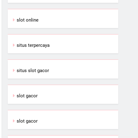
slot online
situs terpercaya
situs slot gacor
slot gacor
slot gacor