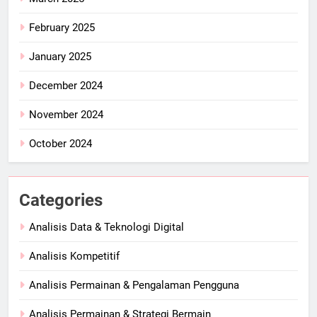
February 2025
January 2025
December 2024
November 2024
October 2024
Categories
Analisis Data & Teknologi Digital
Analisis Kompetitif
Analisis Permainan & Pengalaman Pengguna
Analisis Permainan & Strategi Bermain