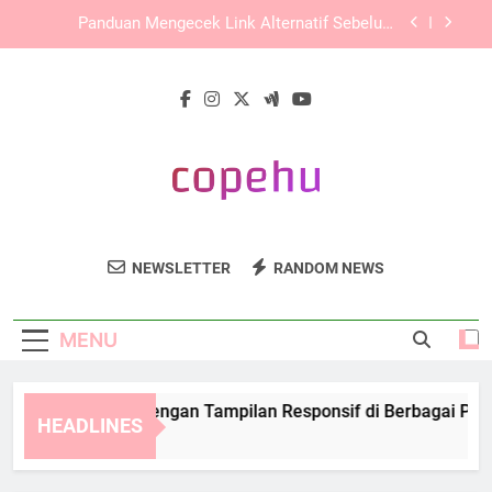
Skip
EDWINSLOT Login dan Pentingnya Keamanan
to
Data dalam Aktivitas Digital
content
Panduan Login Edwinslot di Android dan iOS
dengan Akses Lebih Aman
TIARA4D Login dengan Tampilan Responsif di
Berbagai Perangkat
Panduan Mengecek Link Alternatif Sebelum
Digunakan
EDWINSLOT Login dan Pentingnya Keamanan
Data dalam Aktivitas Digital
Copehu
Copehu Menyediakan Sumber Daya
Panduan Login Edwinslot di Android dan iOS
NEWSLETTER
RANDOM NEWS
dengan Akses Lebih Aman
Pendidikan Untuk Pengembangan Sosial.
MENU
ARA4D Login dengan Tampilan Responsif di Berbagai Perangk
HEADLINES
Month Ago