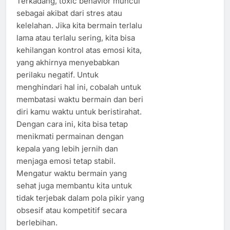
Terkadang, toxic behavior muncul
sebagai akibat dari stres atau
kelelahan. Jika kita bermain terlalu
lama atau terlalu sering, kita bisa
kehilangan kontrol atas emosi kita,
yang akhirnya menyebabkan
perilaku negatif. Untuk
menghindari hal ini, cobalah untuk
membatasi waktu bermain dan beri
diri kamu waktu untuk beristirahat.
Dengan cara ini, kita bisa tetap
menikmati permainan dengan
kepala yang lebih jernih dan
menjaga emosi tetap stabil.
Mengatur waktu bermain yang
sehat juga membantu kita untuk
tidak terjebak dalam pola pikir yang
obsesif atau kompetitif secara
berlebihan.