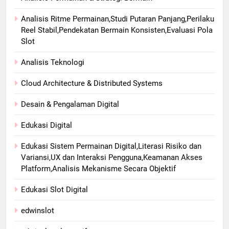
Analisis Ritme Permainan,Studi Putaran Panjang,Perilaku
Reel Stabil,Pendekatan Bermain Konsisten,Evaluasi Pola
Slot
Analisis Teknologi
Cloud Architecture & Distributed Systems
Desain & Pengalaman Digital
Edukasi Digital
Edukasi Sistem Permainan Digital,Literasi Risiko dan
Variansi,UX dan Interaksi Pengguna,Keamanan Akses
Platform,Analisis Mekanisme Secara Objektif
Edukasi Slot Digital
edwinslot