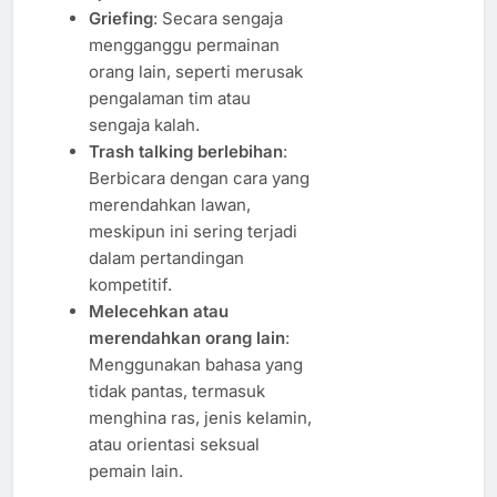
Griefing
: Secara sengaja
mengganggu permainan
orang lain, seperti merusak
pengalaman tim atau
sengaja kalah.
Trash talking berlebihan
:
Berbicara dengan cara yang
merendahkan lawan,
meskipun ini sering terjadi
dalam pertandingan
kompetitif.
Melecehkan atau
merendahkan orang lain
:
Menggunakan bahasa yang
tidak pantas, termasuk
menghina ras, jenis kelamin,
atau orientasi seksual
pemain lain.