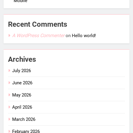
Mobile
Recent Comments
A WordPress Commenter
on
Hello world!
Archives
July 2026
June 2026
May 2026
April 2026
March 2026
February 2026