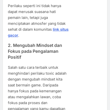
Perilaku seperti ini tidak hanya
dapat merusak suasana hati
pemain lain, tetapi juga
menciptakan atmosfer yang tidak
sehat di dalam komunitas
link situs
gacor
.
2.
Mengubah Mindset dan
Fokus pada Pengalaman
Positif
Salah satu cara terbaik untuk
menghindari perilaku toxic adalah
dengan mengubah mindset kita
saat bermain game. Daripada
hanya fokus pada kemenangan
atau mengalahkan lawan, coba
fokus pada proses dan
pengalaman yang kamu dapatkan