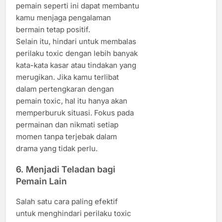
pemain seperti ini dapat membantu
kamu menjaga pengalaman
bermain tetap positif.
Selain itu, hindari untuk membalas
perilaku toxic dengan lebih banyak
kata-kata kasar atau tindakan yang
merugikan. Jika kamu terlibat
dalam pertengkaran dengan
pemain toxic, hal itu hanya akan
memperburuk situasi. Fokus pada
permainan dan nikmati setiap
momen tanpa terjebak dalam
drama yang tidak perlu.
6.
Menjadi Teladan bagi
Pemain Lain
Salah satu cara paling efektif
untuk menghindari perilaku toxic