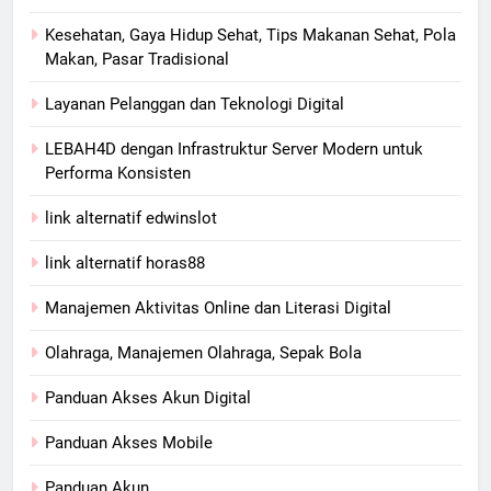
Kesehatan, Gaya Hidup Sehat, Tips Makanan Sehat, Pola
Makan, Pasar Tradisional
Layanan Pelanggan dan Teknologi Digital
LEBAH4D dengan Infrastruktur Server Modern untuk
Performa Konsisten
link alternatif edwinslot
link alternatif horas88
Manajemen Aktivitas Online dan Literasi Digital
Olahraga, Manajemen Olahraga, Sepak Bola
Panduan Akses Akun Digital
Panduan Akses Mobile
Panduan Akun