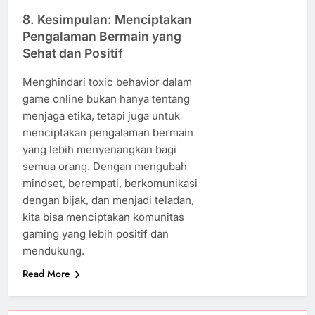
8.
Kesimpulan: Menciptakan
Pengalaman Bermain yang
Sehat dan Positif
Menghindari toxic behavior dalam
game online bukan hanya tentang
menjaga etika, tetapi juga untuk
menciptakan pengalaman bermain
yang lebih menyenangkan bagi
semua orang. Dengan mengubah
mindset, berempati, berkomunikasi
dengan bijak, dan menjadi teladan,
kita bisa menciptakan komunitas
gaming yang lebih positif dan
mendukung.
Read More