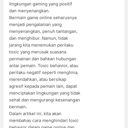
lingkungan gaming yang positif
dan menyenangkan.
Bermain game online seharusnya
menjadi pengalaman yang
menyenangkan, penuh tantangan,
dan menghibur. Namun, tidak
jarang kita menemukan perilaku
toxic yang merusak suasana
permainan dan bahkan hubungan
antar pemain. Toxic behavior, atau
perilaku negatif seperti menghina,
merendahkan, atau bersikap
agresif kepada pemain lain, dapat
menciptakan lingkungan yang tidak
sehat dan mengurangi kesenangan
bermain.
Dalam artikel ini, kita akan
membahas cara menghindari toxic
behavior dalam game online dan