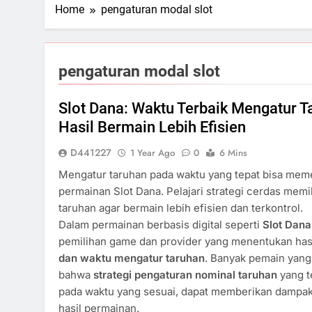
Home
pengaturan modal slot
pengaturan modal slot
Slot Dana: Waktu Terbaik Mengatur T
Hasil Bermain Lebih Efisien
D441227
1 Year Ago
0
6 Mins
Mengatur taruhan pada waktu yang tepat bisa meme
permainan Slot Dana. Pelajari strategi cerdas memi
taruhan agar bermain lebih efisien dan terkontrol.
Dalam permainan berbasis digital seperti
Slot Dana
pemilihan game dan provider yang menentukan hasil
dan waktu mengatur taruhan
. Banyak pemain yan
bahwa
strategi pengaturan nominal taruhan
yang te
pada waktu yang sesuai, dapat memberikan dampak 
hasil permainan.