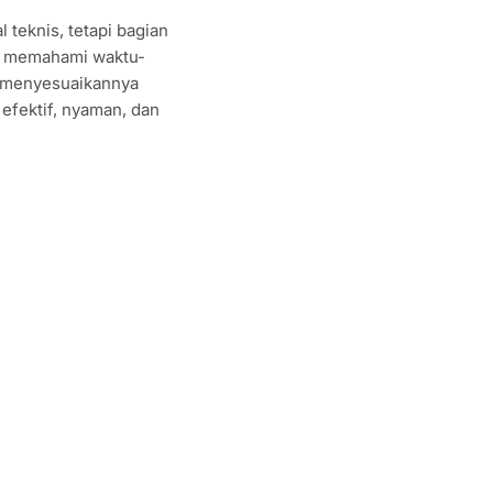
 teknis, tetapi bagian
n memahami waktu-
n menyesuaikannya
efektif, nyaman, dan