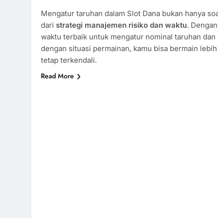
Mengatur taruhan dalam Slot Dana bukan hanya soal
dari
strategi manajemen risiko dan waktu
. Denga
waktu terbaik untuk mengatur nominal taruhan da
dengan situasi permainan, kamu bisa bermain lebih 
tetap terkendali.
Read More