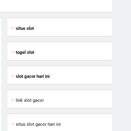
situs slot
togel slot
slot gacor hari ini
link slot gacor
situs slot gacor hari ini