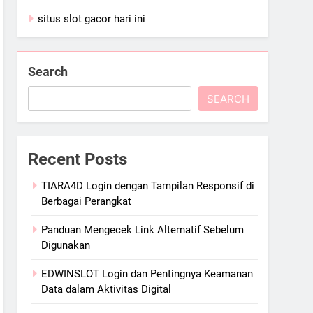
situs slot gacor hari ini
Search
SEARCH
Recent Posts
TIARA4D Login dengan Tampilan Responsif di
Berbagai Perangkat
Panduan Mengecek Link Alternatif Sebelum
Digunakan
EDWINSLOT Login dan Pentingnya Keamanan
Data dalam Aktivitas Digital