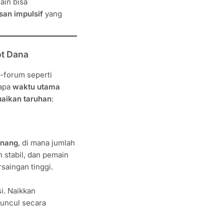
ain bisa
san impulsif
yang
ot Dana
m-forum seperti
rapa
waktu utama
uaikan taruhan
:
enang
, di mana jumlah
h stabil, dan pemain
saingan tinggi.
i. Naikkan
muncul secara