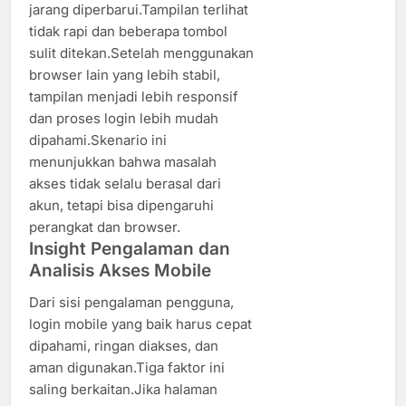
jarang diperbarui.Tampilan terlihat
tidak rapi dan beberapa tombol
sulit ditekan.Setelah menggunakan
browser lain yang lebih stabil,
tampilan menjadi lebih responsif
dan proses login lebih mudah
dipahami.Skenario ini
menunjukkan bahwa masalah
akses tidak selalu berasal dari
akun, tetapi bisa dipengaruhi
perangkat dan browser.
Insight Pengalaman dan
Analisis Akses Mobile
Dari sisi pengalaman pengguna,
login mobile yang baik harus cepat
dipahami, ringan diakses, dan
aman digunakan.Tiga faktor ini
saling berkaitan.Jika halaman