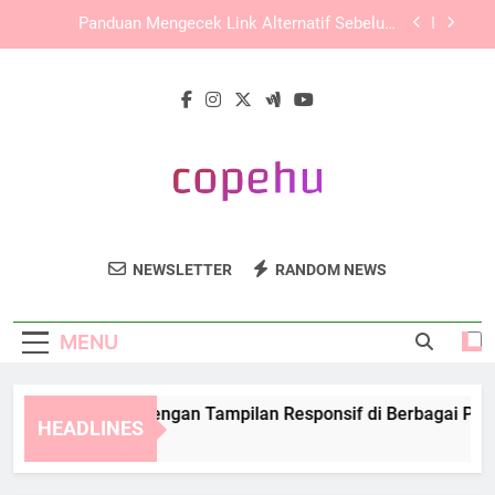
Skip
EDWINSLOT Login dan Pentingnya Keamanan
to
Data dalam Aktivitas Digital
content
Panduan Login Edwinslot di Android dan iOS
dengan Akses Lebih Aman
TIARA4D Login dengan Tampilan Responsif di
Berbagai Perangkat
Panduan Mengecek Link Alternatif Sebelum
Digunakan
EDWINSLOT Login dan Pentingnya Keamanan
Data dalam Aktivitas Digital
Copehu
Copehu Menyediakan Sumber Daya
Panduan Login Edwinslot di Android dan iOS
NEWSLETTER
RANDOM NEWS
dengan Akses Lebih Aman
Pendidikan Untuk Pengembangan Sosial.
MENU
ARA4D Login dengan Tampilan Responsif di Berbagai Perangk
HEADLINES
Weeks Ago