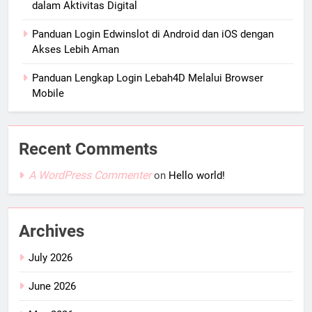
dalam Aktivitas Digital
Panduan Login Edwinslot di Android dan iOS dengan
Akses Lebih Aman
Panduan Lengkap Login Lebah4D Melalui Browser
Mobile
Recent Comments
A WordPress Commenter
on
Hello world!
Archives
July 2026
June 2026