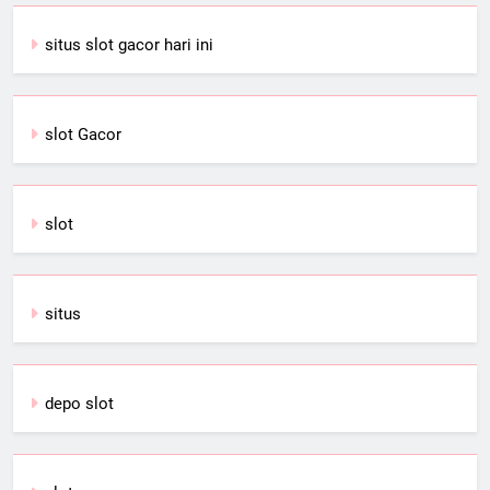
situs slot gacor hari ini
slot Gacor
slot
situs
depo slot