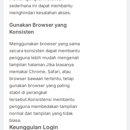
sederhana ini dapat membantu
menghindari kesalahan akses.
Gunakan Browser yang
Konsisten
Menggunakan browser yang sama
secara konsisten dapat membantu
pengguna lebih mudah mengenali
tampilan halaman.Jika biasanya
memakai Chrome, Safari, atau
browser bawaan tertentu, tetap
gunakan browser yang paling
stabil di perangkat
tersebut.Konsistensi membantu
pengguna membedakan tampilan
normal dan tampilan yang tidak
biasa.
Keunggulan Login