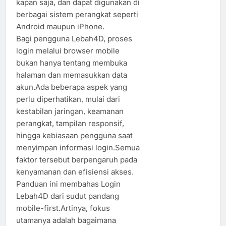
kapan saja, dan dapat digunakan di
berbagai sistem perangkat seperti
Android maupun iPhone.
Bagi pengguna Lebah4D, proses
login melalui browser mobile
bukan hanya tentang membuka
halaman dan memasukkan data
akun.Ada beberapa aspek yang
perlu diperhatikan, mulai dari
kestabilan jaringan, keamanan
perangkat, tampilan responsif,
hingga kebiasaan pengguna saat
menyimpan informasi login.Semua
faktor tersebut berpengaruh pada
kenyamanan dan efisiensi akses.
Panduan ini membahas Login
Lebah4D dari sudut pandang
mobile-first.Artinya, fokus
utamanya adalah bagaimana