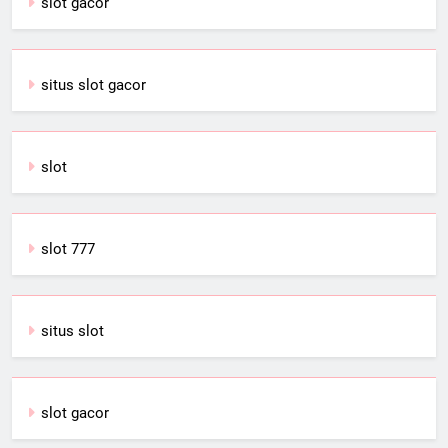
slot gacor
situs slot gacor
slot
slot 777
situs slot
slot gacor