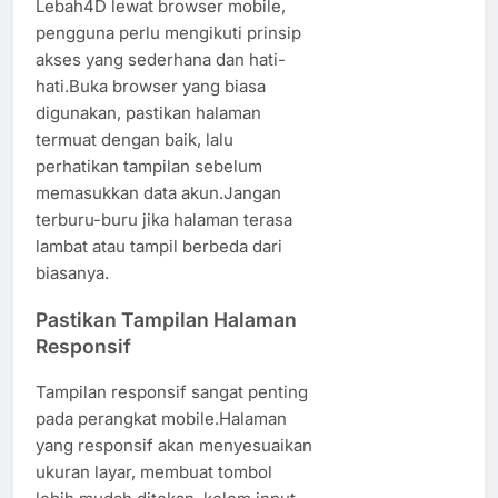
Lebah4D lewat browser mobile,
pengguna perlu mengikuti prinsip
akses yang sederhana dan hati-
hati.Buka browser yang biasa
digunakan, pastikan halaman
termuat dengan baik, lalu
perhatikan tampilan sebelum
memasukkan data akun.Jangan
terburu-buru jika halaman terasa
lambat atau tampil berbeda dari
biasanya.
Pastikan Tampilan Halaman
Responsif
Tampilan responsif sangat penting
pada perangkat mobile.Halaman
yang responsif akan menyesuaikan
ukuran layar, membuat tombol