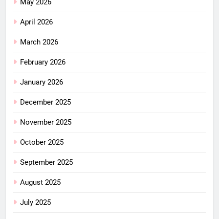
May 2026
April 2026
March 2026
February 2026
January 2026
December 2025
November 2025
October 2025
September 2025
August 2025
July 2025