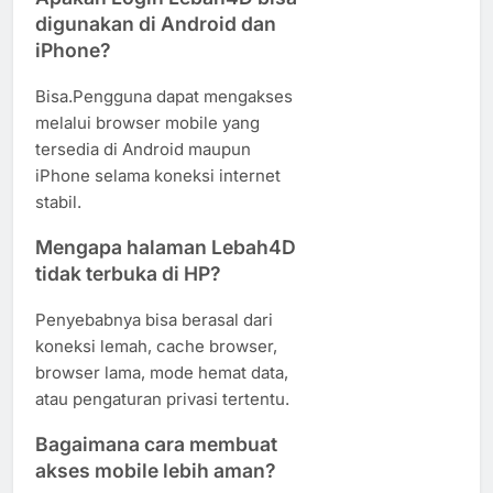
digunakan di Android dan
iPhone?
Bisa.Pengguna dapat mengakses
melalui browser mobile yang
tersedia di Android maupun
iPhone selama koneksi internet
stabil.
Mengapa halaman Lebah4D
tidak terbuka di HP?
Penyebabnya bisa berasal dari
koneksi lemah, cache browser,
browser lama, mode hemat data,
atau pengaturan privasi tertentu.
Bagaimana cara membuat
akses mobile lebih aman?