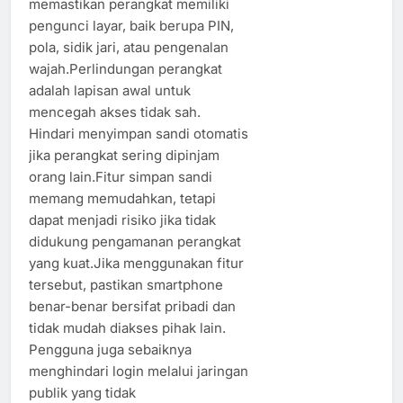
memastikan perangkat memiliki
pengunci layar, baik berupa PIN,
pola, sidik jari, atau pengenalan
wajah.Perlindungan perangkat
adalah lapisan awal untuk
mencegah akses tidak sah.
Hindari menyimpan sandi otomatis
jika perangkat sering dipinjam
orang lain.Fitur simpan sandi
memang memudahkan, tetapi
dapat menjadi risiko jika tidak
didukung pengamanan perangkat
yang kuat.Jika menggunakan fitur
tersebut, pastikan smartphone
benar-benar bersifat pribadi dan
tidak mudah diakses pihak lain.
Pengguna juga sebaiknya
menghindari login melalui jaringan
publik yang tidak