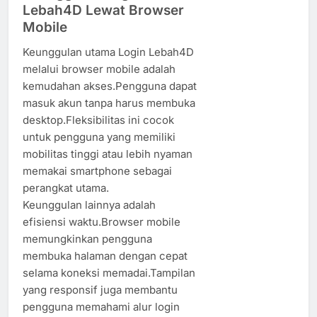
Lebah4D Lewat Browser
Mobile
Keunggulan utama Login Lebah4D
melalui browser mobile adalah
kemudahan akses.Pengguna dapat
masuk akun tanpa harus membuka
desktop.Fleksibilitas ini cocok
untuk pengguna yang memiliki
mobilitas tinggi atau lebih nyaman
memakai smartphone sebagai
perangkat utama.
Keunggulan lainnya adalah
efisiensi waktu.Browser mobile
memungkinkan pengguna
membuka halaman dengan cepat
selama koneksi memadai.Tampilan
yang responsif juga membantu
pengguna memahami alur login