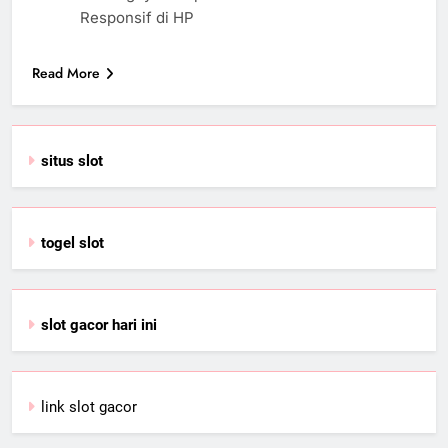
Responsif di HP
Read More
situs slot
togel slot
slot gacor hari ini
link slot gacor