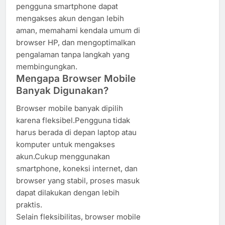
pengguna smartphone dapat
mengakses akun dengan lebih
aman, memahami kendala umum di
browser HP, dan mengoptimalkan
pengalaman tanpa langkah yang
membingungkan.
Mengapa Browser Mobile
Banyak Digunakan?
Browser mobile banyak dipilih
karena fleksibel.Pengguna tidak
harus berada di depan laptop atau
komputer untuk mengakses
akun.Cukup menggunakan
smartphone, koneksi internet, dan
browser yang stabil, proses masuk
dapat dilakukan dengan lebih
praktis.
Selain fleksibilitas, browser mobile