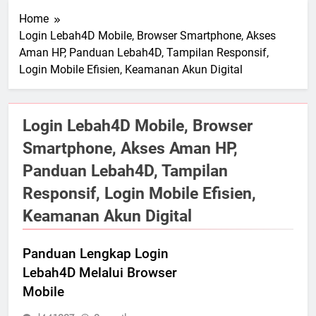
Home
Login Lebah4D Mobile, Browser Smartphone, Akses
Aman HP, Panduan Lebah4D, Tampilan Responsif,
Login Mobile Efisien, Keamanan Akun Digital
Login Lebah4D Mobile, Browser
Smartphone, Akses Aman HP,
Panduan Lebah4D, Tampilan
Responsif, Login Mobile Efisien,
Keamanan Akun Digital
Panduan Lengkap Login
Lebah4D Melalui Browser
Mobile