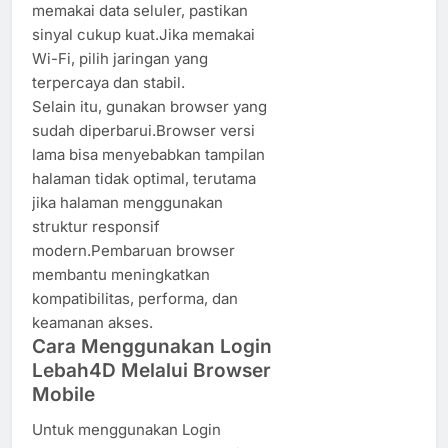
memakai data seluler, pastikan
sinyal cukup kuat.Jika memakai
Wi-Fi, pilih jaringan yang
terpercaya dan stabil.
Selain itu, gunakan browser yang
sudah diperbarui.Browser versi
lama bisa menyebabkan tampilan
halaman tidak optimal, terutama
jika halaman menggunakan
struktur responsif
modern.Pembaruan browser
membantu meningkatkan
kompatibilitas, performa, dan
keamanan akses.
Cara Menggunakan Login
Lebah4D Melalui Browser
Mobile
Untuk menggunakan Login