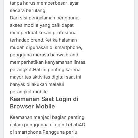
tanpa harus memperbesar layar
secara berulang.
Dari sisi pengalaman pengguna,
akses mobile yang baik dapat
memperkuat kesan profesional
terhadap brand.Ketika halaman
mudah digunakan di smartphone,
pengguna merasa bahwa brand
memperhatikan kenyamanan lintas
perangkat.Hal ini penting karena
mayoritas aktivitas digital saat ini
banyak dilakukan melalui
perangkat mobile.
Keamanan Saat Login di
Browser Mobile
Keamanan menjadi bagian penting
dalam penggunaan Login Lebah4D
di smartphone.Pengguna perlu