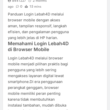
d441227
2 months
ago
0
15 mins
Panduan Login Lebah4D melalui
browser mobile dengan akses
aman, tampilan responsif, langkah
efisien, dan pengalaman pengguna
yang lebih jelas di HP harian.
Memahami Login Lebah4D
di Browser Mobile
Login Lebah4D melalui browser
mobile menjadi pilihan praktis bagi
pengguna yang lebih sering
mengakses layanan digital lewat
smartphone.Di era penggunaan
perangkat genggam, browser
mobile memiliki peran penting
karena tidak membutuhkan
instalasi tambahan, mudah dibuka