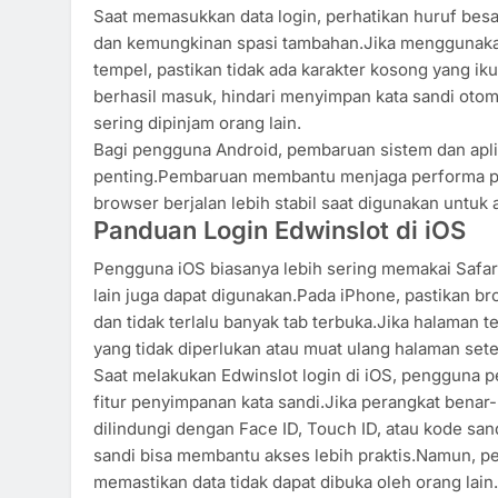
Saat memasukkan data login, perhatikan huruf besar
dan kemungkinan spasi tambahan.Jika menggunakan 
tempel, pastikan tidak ada karakter kosong yang ik
berhasil masuk, hindari menyimpan kata sandi otoma
sering dipinjam orang lain.
Bagi pengguna Android, pembaruan sistem dan apli
penting.Pembaruan membantu menjaga performa p
browser berjalan lebih stabil saat digunakan untuk 
Panduan Login Edwinslot di iOS
Pengguna iOS biasanya lebih sering memakai Safar
lain juga dapat digunakan.Pada iPhone, pastikan br
dan tidak terlalu banyak tab terbuka.Jika halaman te
yang tidak diperlukan atau muat ulang halaman set
Saat melakukan Edwinslot login di iOS, pengguna 
fitur penyimpanan kata sandi.Jika perangkat benar-
dilindungi dengan Face ID, Touch ID, atau kode sa
sandi bisa membantu akses lebih praktis.Namun, p
memastikan data tidak dapat dibuka oleh orang lain.