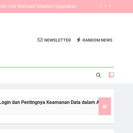
ek Link Alternatif Sebelum Digunakan
eamanan Data dalam Aktivitas Digital
roid dan iOS dengan Akses Lebih Aman
NEWSLETTER
RANDOM NEWS
ilan Responsif di Berbagai Perangkat
ek Link Alternatif Sebelum Digunakan
ial.
eamanan Data dalam Aktivitas Digital
roid dan iOS dengan Akses Lebih Aman
tingnya Keamanan Data dalam Aktivitas Digital
Pandua
2 Months