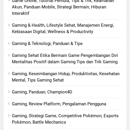
Game Online, Tutorial Pemula, Tips & Trik, Keamanan
Akun, Panduan Mobile, Strategi Bermain, Hiburan
Interaktif
Gaming & Health, Lifestyle Sehat, Manajemen Energi,
Kebiasaan Digital, Wellness & Productivity
Gaming & Teknologi, Panduan & Tips
Gaming Sehat Etika Bermain Game Pengembangan Diri
Mentalitas Positif dalam Gaming Tips dan Trik Gaming
Gaming, Keseimbangan Hidup, Produktivitas, Kesehatan
Mental, Tips Gaming Sehat
Gaming, Panduan, Champion4D
Gaming, Review Platform, Pengalaman Pengguna
Gaming, Strategi Game, Competitive Pokémon, Esports
Pokémon, Battle Mechanics