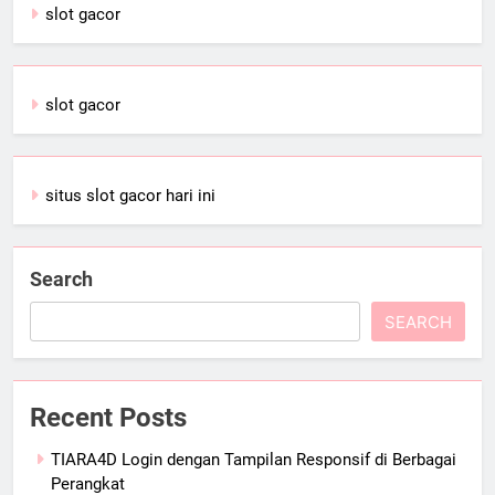
slot gacor
slot gacor
situs slot gacor hari ini
Search
SEARCH
Recent Posts
TIARA4D Login dengan Tampilan Responsif di Berbagai
Perangkat