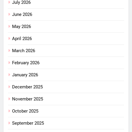
July 2026
June 2026
May 2026
April 2026
March 2026
February 2026
January 2026
December 2025
November 2025
October 2025
September 2025