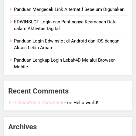
Panduan Mengecek Link Alternatif Sebelum Digunakan
EDWINSLOT Login dan Pentingnya Keamanan Data
dalam Aktivitas Digital
Panduan Login Edwinslot di Android dan iOS dengan
Akses Lebih Aman
Panduan Lengkap Login Lebah4D Melalui Browser
Mobile
Recent Comments
A WordPress Commenter
on
Hello world!
Archives