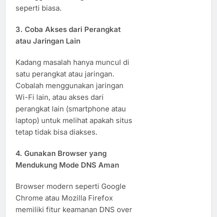
seperti biasa.
3.
Coba Akses dari Perangkat
atau Jaringan Lain
Kadang masalah hanya muncul di
satu perangkat atau jaringan.
Cobalah menggunakan jaringan
Wi-Fi lain, atau akses dari
perangkat lain (smartphone atau
laptop) untuk melihat apakah situs
tetap tidak bisa diakses.
4.
Gunakan Browser yang
Mendukung Mode DNS Aman
Browser modern seperti Google
Chrome atau Mozilla Firefox
memiliki fitur keamanan DNS over