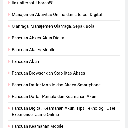
link alternatif horas88
Manajemen Aktivitas Online dan Literasi Digital
Olahraga, Manajemen Olahraga, Sepak Bola
Panduan Akses Akun Digital
Panduan Akses Mobile
Panduan Akun
Panduan Browser dan Stabilitas Akses
Panduan Daftar Mobile dan Akses Smartphone
Panduan Daftar Pemula dan Keamanan Akun
Panduan Digital, Keamanan Akun, Tips Teknologi, User
Experience, Game Online
Panduan Keamanan Mobile