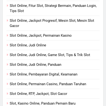
Slot Online, Fitur Slot, Strategi Bermain, Panduan Login,
Tips Slot
Slot Online, Jackpot Progresif, Mesin Slot, Mesin Slot
Gacor
Slot Online, Jackpot, Permainan Kasino
Slot Online, Judi Online
Slot Online, Judi Online, Game Slot, Tips & Trik Slot
Slot Online, Judi Online, Panduan
Slot Online, Pembayaran Digital, Keamanan
Slot Online, Permainan Casino, Panduan Taruhan
Slot Online, RTP, Jackpot, Slot Gacor
Slot, Kasino Online, Panduan Pemain Baru