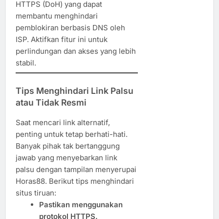
HTTPS (DoH) yang dapat
membantu menghindari
pemblokiran berbasis DNS oleh
ISP. Aktifkan fitur ini untuk
perlindungan dan akses yang lebih
stabil.
Tips Menghindari Link Palsu
atau Tidak Resmi
Saat mencari link alternatif,
penting untuk tetap berhati-hati.
Banyak pihak tak bertanggung
jawab yang menyebarkan link
palsu dengan tampilan menyerupai
Horas88. Berikut tips menghindari
situs tiruan:
Pastikan menggunakan
protokol HTTPS.