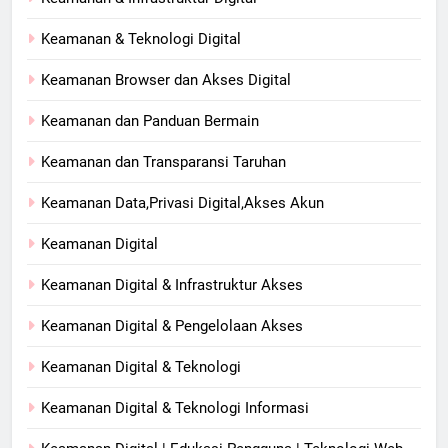
Keamanan & Teknologi Digital
Keamanan Browser dan Akses Digital
Keamanan dan Panduan Bermain
Keamanan dan Transparansi Taruhan
Keamanan Data,Privasi Digital,Akses Akun
Keamanan Digital
Keamanan Digital & Infrastruktur Akses
Keamanan Digital & Pengelolaan Akses
Keamanan Digital & Teknologi
Keamanan Digital & Teknologi Informasi