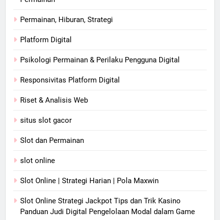
Permainan, Hiburan, Strategi
Platform Digital
Psikologi Permainan & Perilaku Pengguna Digital
Responsivitas Platform Digital
Riset & Analisis Web
situs slot gacor
Slot dan Permainan
slot online
Slot Online | Strategi Harian | Pola Maxwin
Slot Online Strategi Jackpot Tips dan Trik Kasino
Panduan Judi Digital Pengelolaan Modal dalam Game