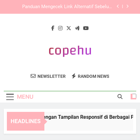
Skip
EDWINSLOT Login dan Pentingnya Keamanan
to
Data dalam Aktivitas Digital
content
Panduan Login Edwinslot di Android dan iOS
dengan Akses Lebih Aman
TIARA4D Login dengan Tampilan Responsif di
Berbagai Perangkat
Panduan Mengecek Link Alternatif Sebelum
Digunakan
EDWINSLOT Login dan Pentingnya Keamanan
Data dalam Aktivitas Digital
Copehu
Copehu Menyediakan Sumber Daya
Panduan Login Edwinslot di Android dan iOS
NEWSLETTER
RANDOM NEWS
dengan Akses Lebih Aman
Pendidikan Untuk Pengembangan Sosial.
MENU
IARA4D Login dengan Tampilan Responsif di Berbagai Perang
HEADLINES
Month Ago