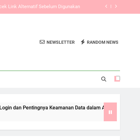
ek Link Alternatif Sebelum Digunakan
eamanan Data dalam Aktivitas Digital
roid dan iOS dengan Akses Lebih Aman
NEWSLETTER
RANDOM NEWS
ilan Responsif di Berbagai Perangkat
ek Link Alternatif Sebelum Digunakan
ial.
eamanan Data dalam Aktivitas Digital
roid dan iOS dengan Akses Lebih Aman
ntingnya Keamanan Data dalam Aktivitas Digital
Pandu
2 Month