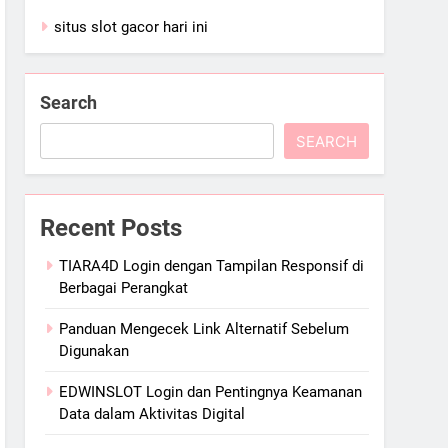
situs slot gacor hari ini
Search
SEARCH
Recent Posts
TIARA4D Login dengan Tampilan Responsif di
Berbagai Perangkat
Panduan Mengecek Link Alternatif Sebelum
Digunakan
EDWINSLOT Login dan Pentingnya Keamanan
Data dalam Aktivitas Digital