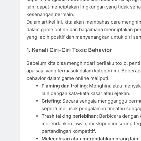
lain, dapat menciptakan lingkungan yang tidak seh
kesenangan bermain.
Dalam artikel ini, kita akan membahas cara menghin
dalam game online dan bagaimana menciptakan pe
yang lebih positif dan menyenangkan untuk diri send
1.
Kenali Ciri-Ciri Toxic Behavior
Sebelum kita bisa menghindari perilaku toxic, pen
apa saja yang termasuk dalam kategori ini. Beberapa 
behavior dalam game online meliputi:
Flaming dan trolling
: Menghina atau menyak
lain dengan kata-kata kasar atau ejekan.
Griefing
: Secara sengaja mengganggu permai
seperti merusak pengalaman tim atau sengaj
Trash talking berlebihan
: Berbicara dengan 
merendahkan lawan, meskipun ini sering ter
pertandingan kompetitif.
Melecehkan atau merendahkan orang lain
: