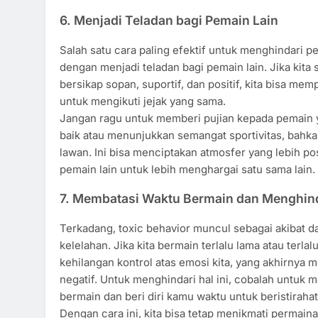
6.
Menjadi Teladan bagi Pemain Lain
Salah satu cara paling efektif untuk menghindari pe
dengan menjadi teladan bagi pemain lain. Jika kita
bersikap sopan, suportif, dan positif, kita bisa me
untuk mengikuti jejak yang sama.
Jangan ragu untuk memberi pujian kepada pemain
baik atau menunjukkan semangat sportivitas, bahka
lawan. Ini bisa menciptakan atmosfer yang lebih p
pemain lain untuk lebih menghargai satu sama lain.
7.
Membatasi Waktu Bermain dan Menghind
Terkadang, toxic behavior muncul sebagai akibat da
kelelahan. Jika kita bermain terlalu lama atau terlalu
kehilangan kontrol atas emosi kita, yang akhirnya
negatif. Untuk menghindari hal ini, cobalah untuk 
bermain dan beri diri kamu waktu untuk beristirahat
Dengan cara ini, kita bisa tetap menikmati permai