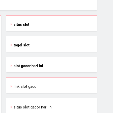
situs slot
togel slot
slot gacor hari ini
link slot gacor
situs slot gacor hari ini