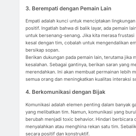
3.
Berempati dengan Pemain Lain
Empati adalah kunci untuk menciptakan lingkungan
positif. Ingatlah bahwa di balik layar, ada pemain l
untuk bersenang-senang. Jika kita merasa frustasi 
kesal dengan tim, cobalah untuk mengendalikan em
bersikap sopan.
Berikan dukungan pada pemain lain, terutama jika
kesalahan. Sebagai gantinya, berikan saran yang m
merendahkan. Ini akan membuat permainan lebih 
semua orang dan meningkatkan kualitas interaksi s
4.
Berkomunikasi dengan Bijak
Komunikasi adalah elemen penting dalam banyak ga
yang melibatkan tim. Namun, komunikasi yang buru
berubah menjadi toxic behavior. Hindari berbicara
menyalahkan atau menghina rekan satu tim. Sebali
secara positif dan konstruktif.