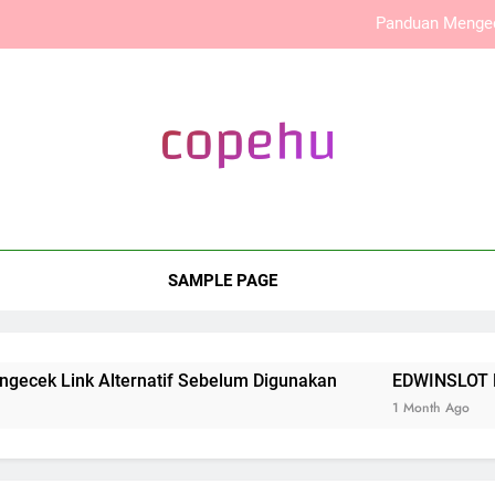
Panduan Mengec
EDWINSLOT Login dan Pentingnya K
Panduan Login Edwinslot di And
TIARA4D Login dengan Tamp
pehu
Panduan Mengec
nyediakan Sumber Daya Pendidikan Untuk Pengembangan Sos
EDWINSLOT Login dan Pentingnya K
SAMPLE PAGE
Panduan Login Edwinslot di And
Alternatif Sebelum Digunakan
EDWINSLOT Login dan Pe
1 Month Ago