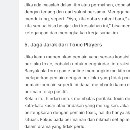
Jika ada masalah dalam tim atau permainan, cobala
dengan tenang dan cari solusi bersama. Mengguna
mendukung, seperti “Ayo, kita coba strategi baru,” 
kita semua bisa belajar dari kesalahan ini,” bisa 
ketegangan dan meningkatkan kerja sama tim.
5.
Jaga Jarak dari Toxic Players
Jika kamu menemukan pemain yang secara konsis
perilaku toxic, cobalah untuk menghindari interaks
Banyak platform game online memungkinkan kita u
melaporkan pemain dengan perilaku yang tidak pan
pemain-pemain seperti ini dapat membantu kamu 
bermain tetap positif.
Selain itu, hindari untuk membalas perilaku toxic 
kata-kata kasar atau tindakan yang merugikan. Jika
pertengkaran dengan pemain toxic, hal itu hanya 
situasi. Fokus pada permainan dan nikmati setiap 
dalam drama yang tidak perlu.