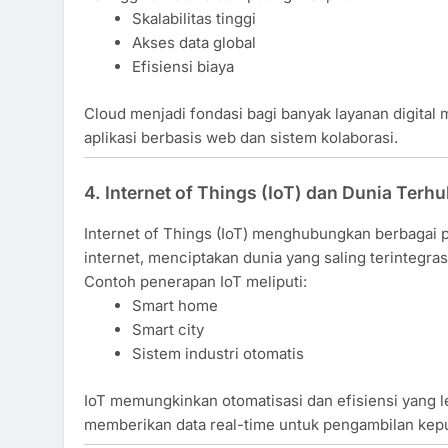
Skalabilitas tinggi
Akses data global
Efisiensi biaya
Cloud menjadi fondasi bagi banyak layanan digital
aplikasi berbasis web dan sistem kolaborasi.
4. Internet of Things (IoT) dan Dunia Terh
Internet of Things (IoT) menghubungkan berbagai 
internet, menciptakan dunia yang saling terintegras
Contoh penerapan IoT meliputi:
Smart home
Smart city
Sistem industri otomatis
IoT memungkinkan otomatisasi dan efisiensi yang le
memberikan data real-time untuk pengambilan kep