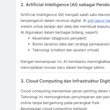
2. Artificial Intelligence (AI) sebagai Pen
Artificial Intelligence (AI) menjadi salah satu tekno
berpengaruh dalam revolusi digital. AI
slot gacor har
sistem untuk belajar dari data dan membuat keputu
AI digunakan dalam berbagai bidang, seperti:
Kesehatan (diagnosis penyakit)
Bisnis (analisis data dan strategi pemasaran)
Teknologi (chatbot dan asisten virtual)
Dengan kemampuan ini, AI membantu meningkatkan
menciptakan inovasi baru dalam berbagai sektor.
3. Cloud Computing dan Infrastruktur Digit
Cloud computing memainkan peran penting dalam re
Teknologi ini memungkinkan penyimpanan dan pen
online tanpa bergantung pada perangkat fisik.
Keunggulan cloud computing meliputi: