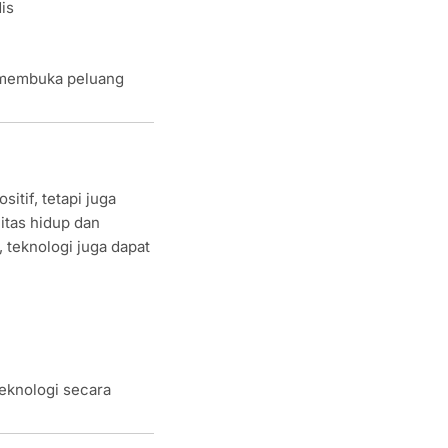
is
s membuka peluang
tif, tetapi juga
litas hidup dan
, teknologi juga dapat
eknologi secara