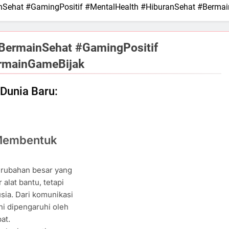
Sehat #GamingPositif #MentalHealth #HiburanSehat #Berma
BermainSehat #GamingPositif
ermainGameBijak
Dunia Baru:
 Membentuk
erubahan besar yang
alat bantu, tetapi
sia. Dari komunikasi
i dipengaruhi oleh
at.