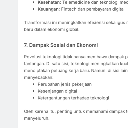
Kesehatan:
Telemedicine dan teknologi med
Keuangan:
Fintech dan pembayaran digital
Transformasi ini meningkatkan efisiensi sekaligu
baru dalam ekonomi global.
7. Dampak Sosial dan Ekonomi
Revolusi teknologi tidak hanya membawa dampak posi
tantangan. Di satu sisi, teknologi meningkatkan kua
menciptakan peluang kerja baru. Namun, di sisi lain
menyebabkan:
Perubahan jenis pekerjaan
Kesenjangan digital
Ketergantungan terhadap teknologi
Oleh karena itu, penting untuk memahami dampak t
menyeluruh.