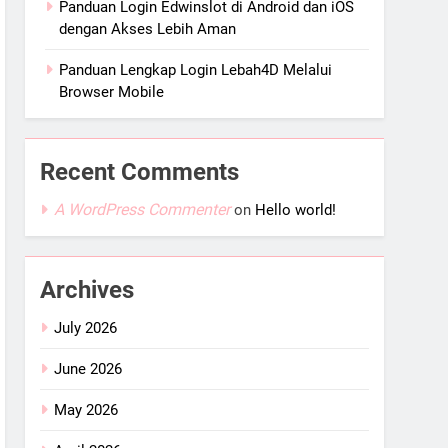
Panduan Login Edwinslot di Android dan iOS
dengan Akses Lebih Aman
Panduan Lengkap Login Lebah4D Melalui
Browser Mobile
Recent Comments
A WordPress Commenter
on
Hello world!
Archives
July 2026
June 2026
May 2026