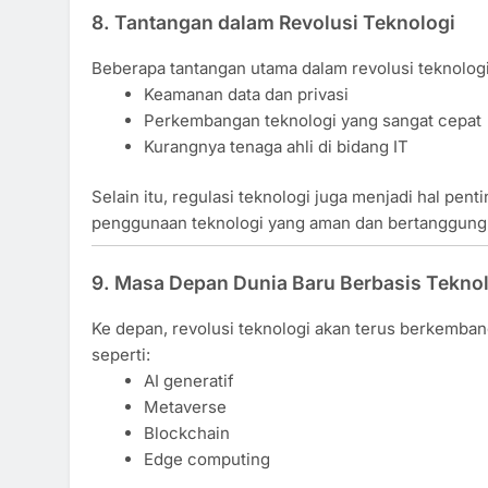
8. Tantangan dalam Revolusi Teknologi
Beberapa tantangan utama dalam revolusi teknologi
Keamanan data dan privasi
Perkembangan teknologi yang sangat cepat
Kurangnya tenaga ahli di bidang IT
Selain itu, regulasi teknologi juga menjadi hal pen
penggunaan teknologi yang aman dan bertanggung
9. Masa Depan Dunia Baru Berbasis Tekno
Ke depan, revolusi teknologi akan terus berkemba
seperti:
AI generatif
Metaverse
Blockchain
Edge computing