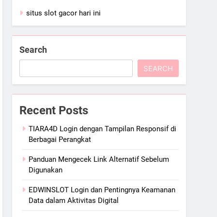
situs slot gacor hari ini
Search
SEARCH
Recent Posts
TIARA4D Login dengan Tampilan Responsif di
Berbagai Perangkat
Panduan Mengecek Link Alternatif Sebelum
Digunakan
EDWINSLOT Login dan Pentingnya Keamanan
Data dalam Aktivitas Digital