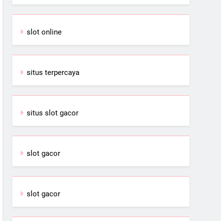
slot online
situs terpercaya
situs slot gacor
slot gacor
slot gacor