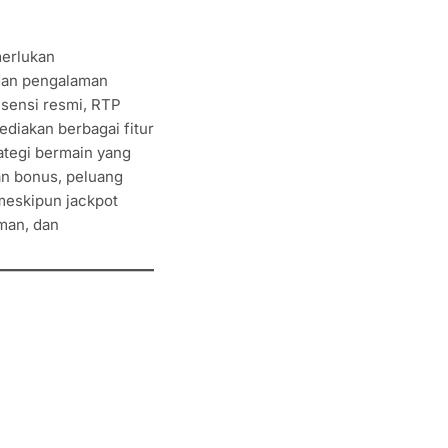
merlukan
dan pengalaman
isensi resmi, RTP
ediakan berbagai fitur
tegi bermain yang
an bonus, peluang
meskipun jackpot
man, dan