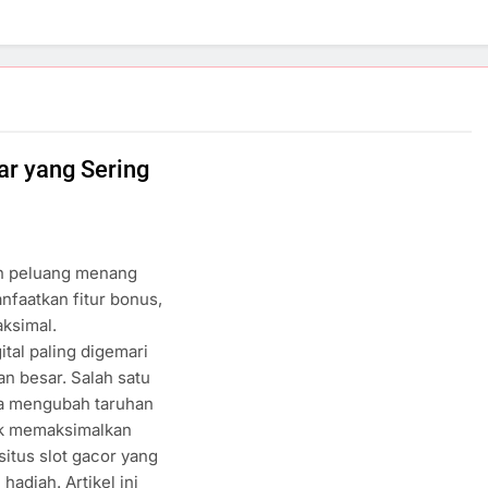
ar yang Sering
an peluang menang
anfaatkan fitur bonus,
ksimal.
ital paling digemari
 besar. Salah satu
sa mengubah taruhan
uk memaksimalkan
itus slot gacor yang
adiah. Artikel ini