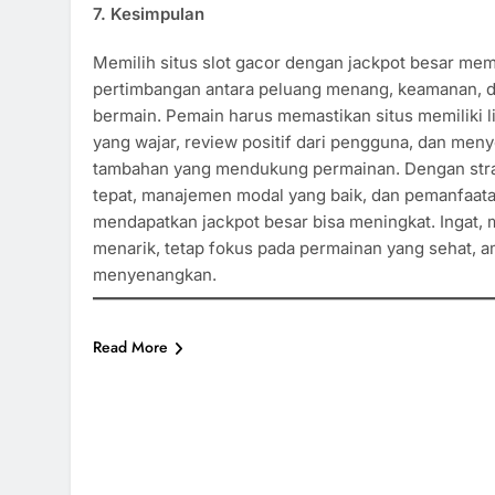
7. Kesimpulan
Memilih situs slot gacor dengan jackpot besar me
pertimbangan antara peluang menang, keamanan, 
bermain. Pemain harus memastikan situs memiliki l
yang wajar, review positif dari pengguna, dan meny
tambahan yang mendukung permainan. Dengan stra
tepat, manajemen modal yang baik, dan pemanfaat
mendapatkan jackpot besar bisa meningkat. Ingat, 
menarik, tetap fokus pada permainan yang sehat, a
menyenangkan.
Read More