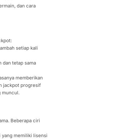
ermain, dan cara
ckpot:
ambah setiap kali
n dan tetap sama
iasanya memberikan
 jackpot progresif
g muncul.
ama. Beberapa ciri
 yang memiliki lisensi