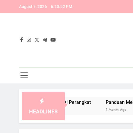
Skip
August 7, 2026
6:20:53 PM
to
content
Co
Copehu Me
sponsif di Berbagai Perangkat
Panduan Mengecek Link 
1 Month Ago
HEADLINES