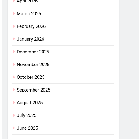
April 2026
March 2026
February 2026
January 2026
December 2025
November 2025
October 2025
September 2025
August 2025
July 2025
June 2025