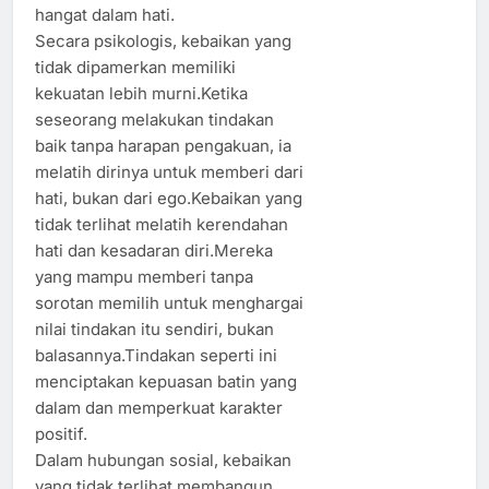
hangat dalam hati.
Secara psikologis, kebaikan yang
tidak dipamerkan memiliki
kekuatan lebih murni.Ketika
seseorang melakukan tindakan
baik tanpa harapan pengakuan, ia
melatih dirinya untuk memberi dari
hati, bukan dari ego.Kebaikan yang
tidak terlihat melatih kerendahan
hati dan kesadaran diri.Mereka
yang mampu memberi tanpa
sorotan memilih untuk menghargai
nilai tindakan itu sendiri, bukan
balasannya.Tindakan seperti ini
menciptakan kepuasan batin yang
dalam dan memperkuat karakter
positif.
Dalam hubungan sosial, kebaikan
yang tidak terlihat membangun