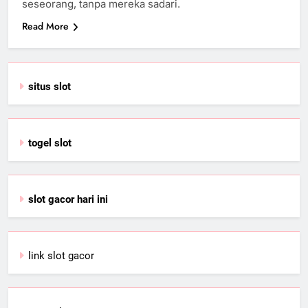
seseorang, tanpa mereka sadari.
Read More
situs slot
togel slot
slot gacor hari ini
link slot gacor