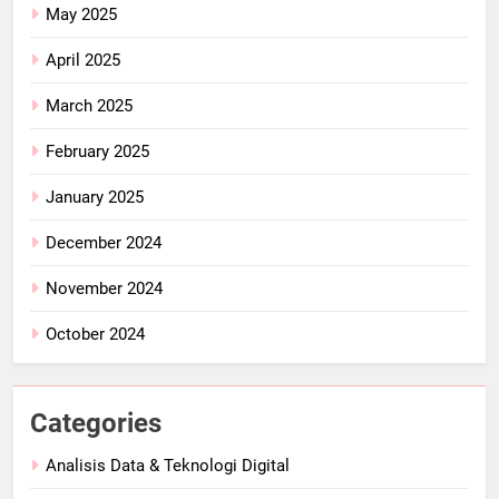
May 2025
April 2025
March 2025
February 2025
January 2025
December 2024
November 2024
October 2024
Categories
Analisis Data & Teknologi Digital