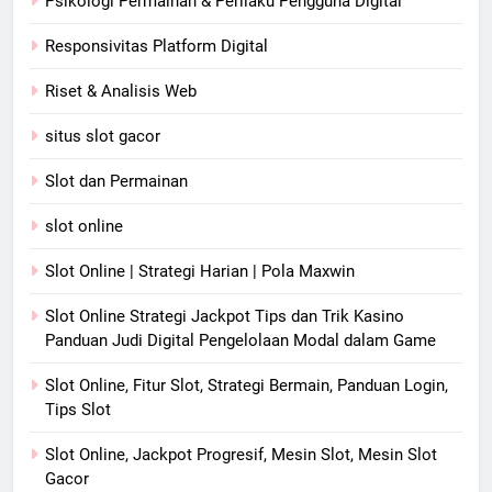
Psikologi Permainan & Perilaku Pengguna Digital
Responsivitas Platform Digital
Riset & Analisis Web
situs slot gacor
Slot dan Permainan
slot online
Slot Online | Strategi Harian | Pola Maxwin
Slot Online Strategi Jackpot Tips dan Trik Kasino
Panduan Judi Digital Pengelolaan Modal dalam Game
Slot Online, Fitur Slot, Strategi Bermain, Panduan Login,
Tips Slot
Slot Online, Jackpot Progresif, Mesin Slot, Mesin Slot
Gacor