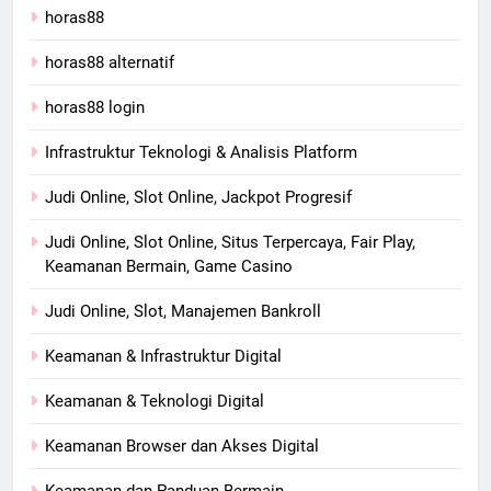
horas88
horas88 alternatif
horas88 login
Infrastruktur Teknologi & Analisis Platform
Judi Online, Slot Online, Jackpot Progresif
Judi Online, Slot Online, Situs Terpercaya, Fair Play,
Keamanan Bermain, Game Casino
Judi Online, Slot, Manajemen Bankroll
Keamanan & Infrastruktur Digital
Keamanan & Teknologi Digital
Keamanan Browser dan Akses Digital