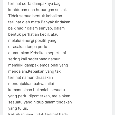
terlihat serta dampaknya bagi
kehidupan dan hubungan sosial.
Tidak semua bentuk kebaikan
terlihat oleh mata.Banyak tindakan
baik hadir dalam senyap, dalam
bentuk perhatian kecil, atau
melalui energi positif yang
dirasakan tanpa perlu
diumumkan.Kebaikan seperti ini
sering kali sederhana namun
memiliki dampak emosional yang
mendalam.Kebaikan yang tak
terlihat namun dirasakan
menunjukkan bahwa nilai
kemanusiaan bukanlah sesuatu
yang perlu dipamerkan, melainkan
sesuatu yang hidup dalam tindakan
yang tulus.
Kebaikan yang tidak terlihat hadir