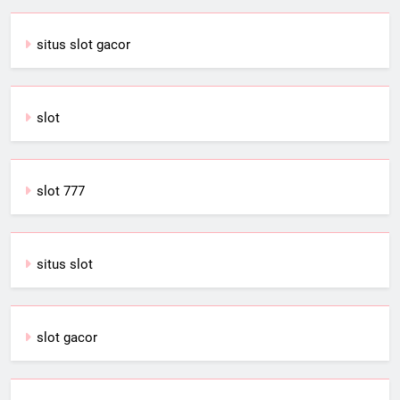
situs slot gacor
slot
slot 777
situs slot
slot gacor