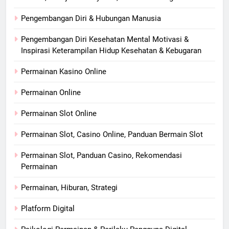
Pengembangan Diri & Hubungan Manusia
Pengembangan Diri Kesehatan Mental Motivasi &
Inspirasi Keterampilan Hidup Kesehatan & Kebugaran
Permainan Kasino Online
Permainan Online
Permainan Slot Online
Permainan Slot, Casino Online, Panduan Bermain Slot
Permainan Slot, Panduan Casino, Rekomendasi
Permainan
Permainan, Hiburan, Strategi
Platform Digital