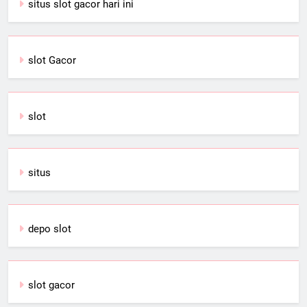
situs slot gacor hari ini
slot Gacor
slot
situs
depo slot
slot gacor