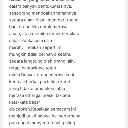
dalam banyak bentuk.Misalnya,
seseorang mendoakan temannya
secara diam-diam, memberi ruang
bagi orang lain untuk merasa
aman, atau memilih untuk bersikap
sabar ketika bisa saja
marah.Tindakan seperti ini
mungkin tidak pernah diketahui
secara langsung oleh orang lain,
tetapi dampaknya tetap
nyata.Banyak orang merasa kuat
kembali berkat perhatian kecil
yang tidak diumumkan, atau
merasa dihargai meski tak ada
kata-kata besar
diucapkan.Kebaikan semacam ini
menjadi bukti bahwa hal sederhana
pun dapat menyentuh hati paling