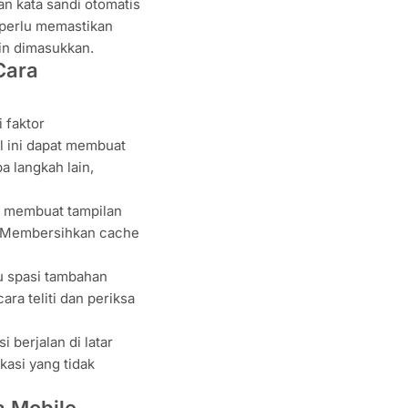
n kata sandi otomatis
 perlu memastikan
gin dimasukkan.
Cara
 faktor
al ini dapat membuat
 langkah lain,
a membuat tampilan
s.Membersihkan cache
au spasi tambahan
ra teliti dan periksa
i berjalan di latar
kasi yang tidak
a Mobile