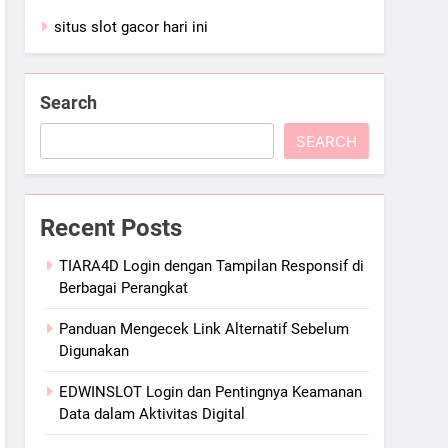
situs slot gacor hari ini
Search
SEARCH
Recent Posts
TIARA4D Login dengan Tampilan Responsif di
Berbagai Perangkat
Panduan Mengecek Link Alternatif Sebelum
Digunakan
EDWINSLOT Login dan Pentingnya Keamanan
Data dalam Aktivitas Digital