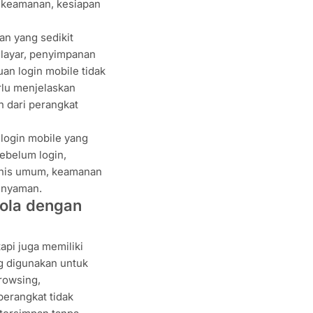
 keamanan, kesiapan
n yang sedikit
 layar, penyimpanan
uan login mobile tidak
rlu menjelaskan
 dari perangkat
 login mobile yang
ebelum login,
knis umum, keamanan
h nyaman.
lola dengan
api juga memiliki
ng digunakan untuk
browsing,
perangkat tidak