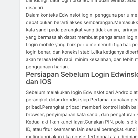
dilindungi, data login bisa lebih mudah terlihat ata
disadari.
Dalam konteks Edwinslot login, pengguna perlu 
cepat bukan berarti akses sembarangan.Memasuk
kata sandi pada perangkat yang tidak aman, jaringa
yang bermasalah dapat membuat pengalaman login
Login mobile yang baik perlu memenuhi tiga hal: p
login benar, dan koneksi stabil.Jika ketiganya dipe
akan terasa lebih rapi, minim kesalahan, dan lebih
penggunaan harian.
Persiapan Sebelum Login Edwinslo
dan iOS
Sebelum melakukan login Edwinslot dari Android at
perangkat dalam kondisi siap.Pertama, gunakan pe
pribadi.Perangkat pribadi memberi kontrol lebih ba
browser, penyimpanan kata sandi, dan pengaturan
Kedua, aktifkan kunci layar.Gunakan PIN, pola, sidik 
ID, atau fitur keamanan lain sesuai perangkat.Kunc
melindungi akun jika ponsel tertinggal atau dipinjam