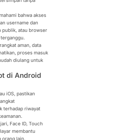
u tersimpan tanpa
memahami bahwa akses
kan username dan
n publik, atau browser
 terganggu.
erangkat aman, data
rhatikan, proses masuk
 mudah diulang untuk
t di Android
au iOS, pastikan
rangkat
ik terhadap riwayat
 keamanan.
jari, Face ID, Touch
i layar membantu
 orang lain.