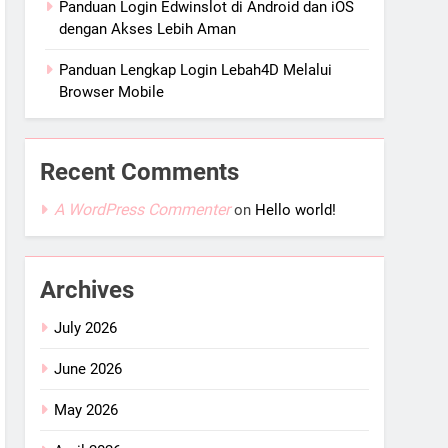
Panduan Login Edwinslot di Android dan iOS
dengan Akses Lebih Aman
Panduan Lengkap Login Lebah4D Melalui
Browser Mobile
Recent Comments
A WordPress Commenter
on
Hello world!
Archives
July 2026
June 2026
May 2026