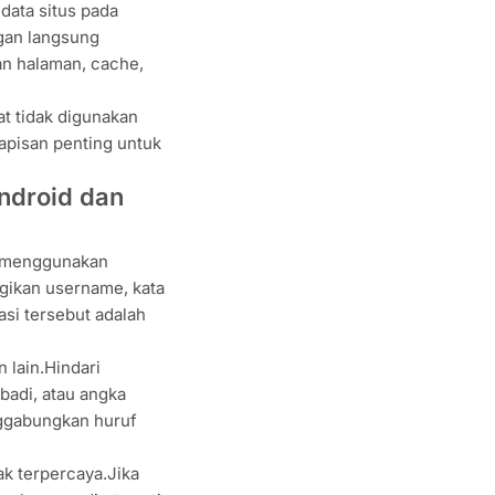
data situs pada
ngan langsung
an halaman, cache,
t tidak digunakan
lapisan penting untuk
ndroid dan
t menggunakan
gikan username, kata
asi tersebut adalah
 lain.Hindari
badi, atau angka
nggabungkan huruf
dak terpercaya.Jika