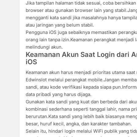
Jika tampilan halaman tidak sesuai, coba bersihkan 
browser atau gunakan browser lain yang stabil.Ja
mengganti kata sandi jika masalahnya hanya tampil
atau jaringan yang belum stabil.
Pengguna iOS juga sebaiknya memastikan perangka
orang lain tanpa izin.Keamanan perangkat menjadi 
melindungi akun.
Keamanan Akun Saat Login dari A
iOS
Keamanan akun harus menjadi prioritas utama saa
Edwinslot melalui perangkat mobile.Jangan memba
sandi, atau kode verifikasi kepada siapa pun.Inform
data pribadi yang harus dijaga.
Gunakan kata sandi yang kuat dan berbeda dari akun
kombinasi sederhana seperti tanggal lahir, nama pri
berurutan.Kata sandi yang lebih baik biasanya me
besar, huruf kecil, angka, dan karakter tambahan.
Selain itu, hindari login melalui WiFi publik yang ti