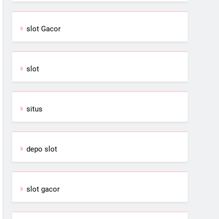
slot Gacor
slot
situs
depo slot
slot gacor