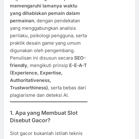
memengaruhi lamanya waktu
yang dihabiskan pemain dalam
permainan
, dengan pendekatan
yang menggabungkan analisis
perilaku, psikologi pengguna, serta
praktik desain game yang umum
digunakan oleh pengembang.
Penulisan ini disusun secara
SEO-
friendly
, mengikuti prinsip
E-E-A-T
(Experience, Expertise,
Authoritativeness,
Trustworthiness)
, serta bebas dari
plagiarisme dan deteksi AI.
1. Apa yang Membuat Slot
Disebut Gacor?
Slot gacor bukanlah istilah teknis