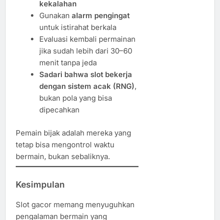
kekalahan
Gunakan
alarm pengingat
untuk istirahat berkala
Evaluasi kembali permainan
jika sudah lebih dari 30–60
menit tanpa jeda
Sadari bahwa slot bekerja
dengan sistem acak (RNG)
,
bukan pola yang bisa
dipecahkan
Pemain bijak adalah mereka yang
tetap bisa mengontrol waktu
bermain, bukan sebaliknya.
Kesimpulan
Slot gacor memang menyuguhkan
pengalaman bermain yang