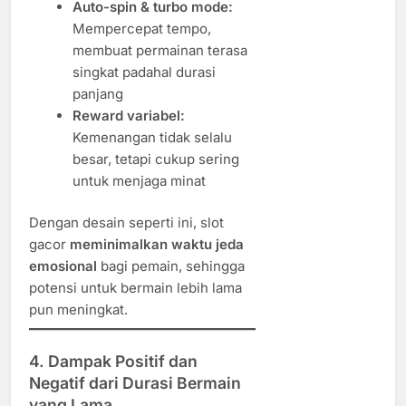
Auto-spin & turbo mode:
Mempercepat tempo,
membuat permainan terasa
singkat padahal durasi
panjang
Reward variabel:
Kemenangan tidak selalu
besar, tetapi cukup sering
untuk menjaga minat
Dengan desain seperti ini, slot
gacor
meminimalkan waktu jeda
emosional
bagi pemain, sehingga
potensi untuk bermain lebih lama
pun meningkat.
4. Dampak Positif dan
Negatif dari Durasi Bermain
yang Lama