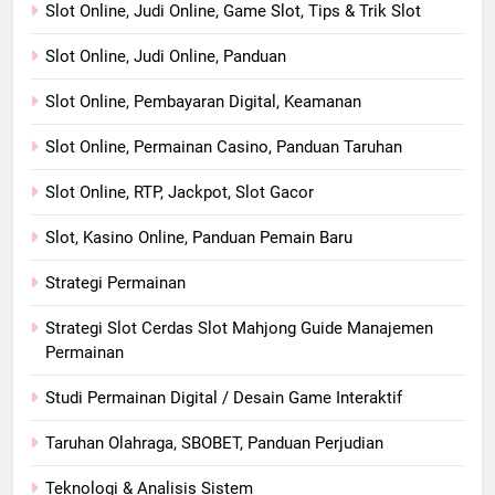
Slot Online, Judi Online, Game Slot, Tips & Trik Slot
Slot Online, Judi Online, Panduan
Slot Online, Pembayaran Digital, Keamanan
Slot Online, Permainan Casino, Panduan Taruhan
Slot Online, RTP, Jackpot, Slot Gacor
Slot, Kasino Online, Panduan Pemain Baru
Strategi Permainan
Strategi Slot Cerdas Slot Mahjong Guide Manajemen
Permainan
Studi Permainan Digital / Desain Game Interaktif
Taruhan Olahraga, SBOBET, Panduan Perjudian
Teknologi & Analisis Sistem