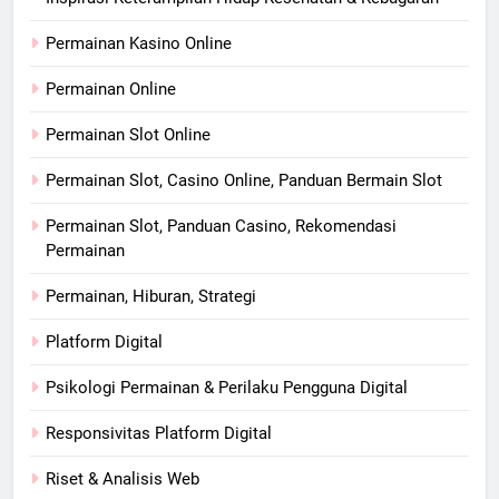
Permainan Kasino Online
Permainan Online
Permainan Slot Online
Permainan Slot, Casino Online, Panduan Bermain Slot
Permainan Slot, Panduan Casino, Rekomendasi
Permainan
Permainan, Hiburan, Strategi
Platform Digital
Psikologi Permainan & Perilaku Pengguna Digital
Responsivitas Platform Digital
Riset & Analisis Web