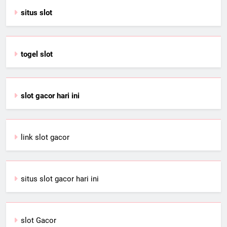
situs slot
togel slot
slot gacor hari ini
link slot gacor
situs slot gacor hari ini
slot Gacor