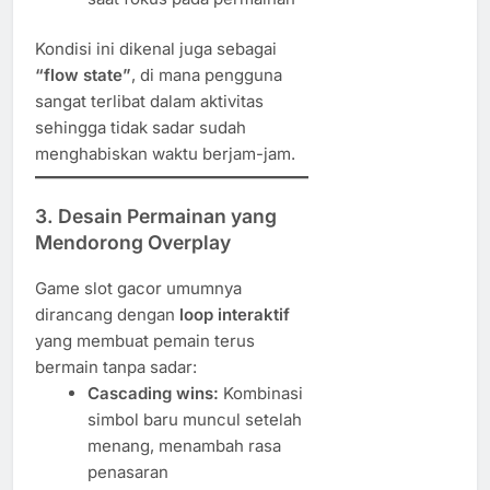
Kondisi ini dikenal juga sebagai
“flow state”
, di mana pengguna
sangat terlibat dalam aktivitas
sehingga tidak sadar sudah
menghabiskan waktu berjam-jam.
3. Desain Permainan yang
Mendorong Overplay
Game slot gacor umumnya
dirancang dengan
loop interaktif
yang membuat pemain terus
bermain tanpa sadar:
Cascading wins:
Kombinasi
simbol baru muncul setelah
menang, menambah rasa
penasaran