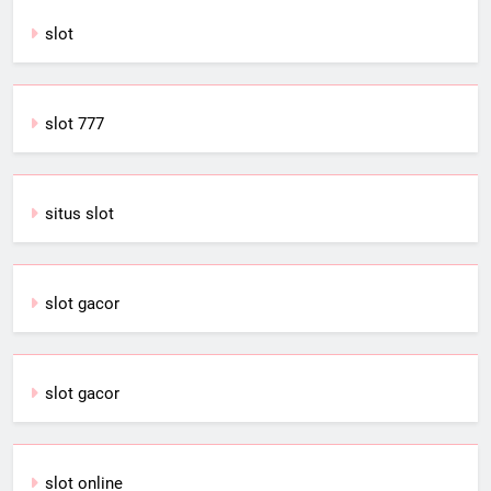
slot
slot 777
situs slot
slot gacor
slot gacor
slot online