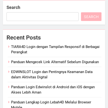
Search
SEARCH
Recent Posts
TIARA4D Login dengan Tampilan Responsif di Berbagai
Perangkat
Panduan Mengecek Link Alternatif Sebelum Digunakan
EDWINSLOT Login dan Pentingnya Keamanan Data
dalam Aktivitas Digital
Panduan Login Edwinslot di Android dan iOS dengan
Akses Lebih Aman
Panduan Lengkap Login Lebah4D Melalui Browser
Mobile