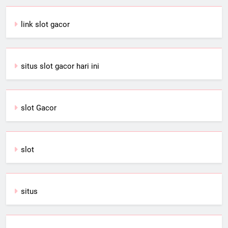
link slot gacor
situs slot gacor hari ini
slot Gacor
slot
situs