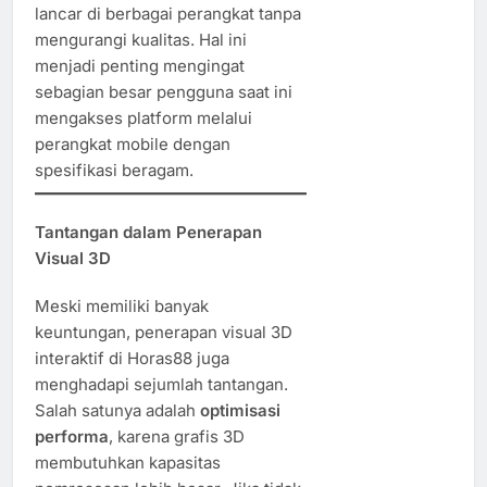
lancar di berbagai perangkat tanpa
mengurangi kualitas. Hal ini
menjadi penting mengingat
sebagian besar pengguna saat ini
mengakses platform melalui
perangkat mobile dengan
spesifikasi beragam.
Tantangan dalam Penerapan
Visual 3D
Meski memiliki banyak
keuntungan, penerapan visual 3D
interaktif di Horas88 juga
menghadapi sejumlah tantangan.
Salah satunya adalah
optimisasi
performa
, karena grafis 3D
membutuhkan kapasitas