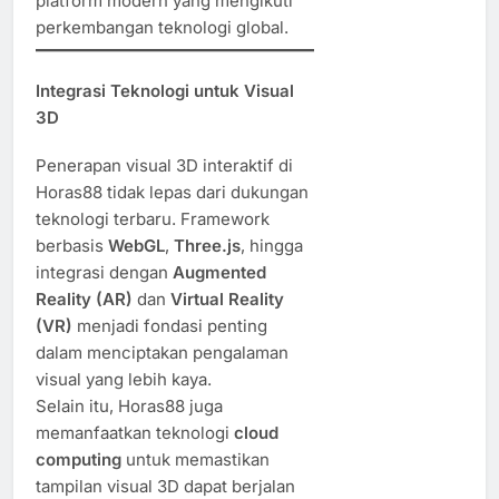
platform modern yang mengikuti
perkembangan teknologi global.
Integrasi Teknologi untuk Visual
3D
Penerapan visual 3D interaktif di
Horas88 tidak lepas dari dukungan
teknologi terbaru. Framework
berbasis
WebGL
,
Three.js
, hingga
integrasi dengan
Augmented
Reality (AR)
dan
Virtual Reality
(VR)
menjadi fondasi penting
dalam menciptakan pengalaman
visual yang lebih kaya.
Selain itu, Horas88 juga
memanfaatkan teknologi
cloud
computing
untuk memastikan
tampilan visual 3D dapat berjalan