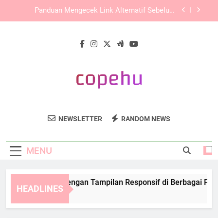
Skip
EDWINSLOT Login dan Pentingnya Keamanan
to
Data dalam Aktivitas Digital
content
Panduan Login Edwinslot di Android dan iOS
dengan Akses Lebih Aman
TIARA4D Login dengan Tampilan Responsif di
Berbagai Perangkat
Panduan Mengecek Link Alternatif Sebelum
Digunakan
EDWINSLOT Login dan Pentingnya Keamanan
Data dalam Aktivitas Digital
Copehu
Copehu Menyediakan Sumber Daya
Panduan Login Edwinslot di Android dan iOS
NEWSLETTER
RANDOM NEWS
dengan Akses Lebih Aman
Pendidikan Untuk Pengembangan Sosial.
MENU
IARA4D Login dengan Tampilan Responsif di Berbagai Perang
HEADLINES
Weeks Ago