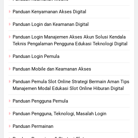
Panduan Kenyamanan Akses Digital
Panduan Login dan Keamanan Digital
Panduan Login Manajemen Akses Akun Solusi Kendala
Teknis Pengalaman Pengguna Edukasi Teknologi Digital
Panduan Login Pemula
Panduan Mobile dan Keamanan Akses
Panduan Pemula Slot Online Strategi Bermain Aman Tips
Manajemen Modal Edukasi Slot Online Hiburan Digital
Panduan Pengguna Pemula
Panduan Pengguna, Teknologi, Masalah Login
Panduan Permainan