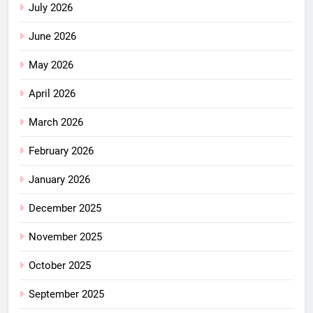
July 2026
June 2026
May 2026
April 2026
March 2026
February 2026
January 2026
December 2025
November 2025
October 2025
September 2025