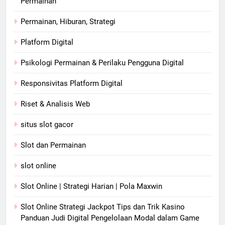
Permainan
Permainan, Hiburan, Strategi
Platform Digital
Psikologi Permainan & Perilaku Pengguna Digital
Responsivitas Platform Digital
Riset & Analisis Web
situs slot gacor
Slot dan Permainan
slot online
Slot Online | Strategi Harian | Pola Maxwin
Slot Online Strategi Jackpot Tips dan Trik Kasino
Panduan Judi Digital Pengelolaan Modal dalam Game