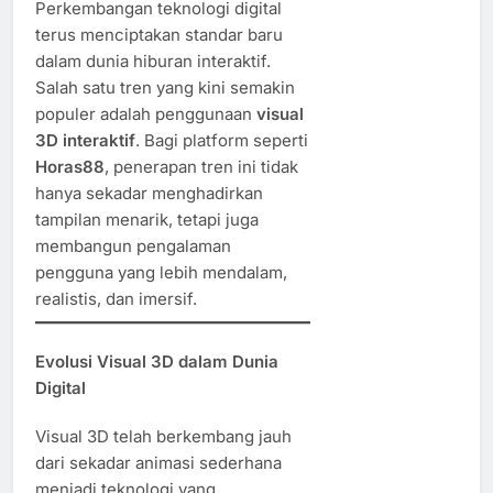
Perkembangan teknologi digital
terus menciptakan standar baru
dalam dunia hiburan interaktif.
Salah satu tren yang kini semakin
populer adalah penggunaan
visual
3D interaktif
. Bagi platform seperti
Horas88
, penerapan tren ini tidak
hanya sekadar menghadirkan
tampilan menarik, tetapi juga
membangun pengalaman
pengguna yang lebih mendalam,
realistis, dan imersif.
Evolusi Visual 3D dalam Dunia
Digital
Visual 3D telah berkembang jauh
dari sekadar animasi sederhana
menjadi teknologi yang