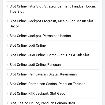
Slot Online, Fitur Slot, Strategi Bermain, Panduan Login,
Tips Slot
Slot Online, Jackpot Progresif, Mesin Slot, Mesin Slot
Gacor
Slot Online, Jackpot, Permainan Kasino
Slot Online, Judi Online
Slot Online, Judi Online, Game Slot, Tips & Trik Slot
Slot Online, Judi Online, Panduan
Slot Online, Pembayaran Digital, Keamanan
Slot Online, Permainan Casino, Panduan Taruhan
Slot Online, RTP, Jackpot, Slot Gacor
Slot, Kasino Online, Panduan Pemain Baru