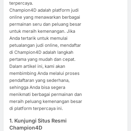
terpercaya.
Champion4D adalah platform judi
online yang menawarkan berbagai
permainan seru dan peluang besar
untuk meraih kemenangan. Jika
Anda tertarik untuk memulai
petualangan judi online, mendaftar
di Champion4D adalah langkah
pertama yang mudah dan cepat.
Dalam artikel ini, kami akan
membimbing Anda melalui proses
pendaftaran yang sederhana,
sehingga Anda bisa segera
menikmati berbagai permainan dan
meraih peluang kemenangan besar
di platform terpercaya ini.
1.
Kunjungi Situs Resmi
Champion4D