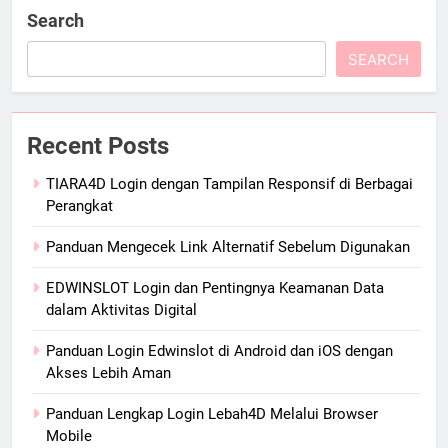
Search
SEARCH
Recent Posts
TIARA4D Login dengan Tampilan Responsif di Berbagai
Perangkat
Panduan Mengecek Link Alternatif Sebelum Digunakan
EDWINSLOT Login dan Pentingnya Keamanan Data
dalam Aktivitas Digital
Panduan Login Edwinslot di Android dan iOS dengan
Akses Lebih Aman
Panduan Lengkap Login Lebah4D Melalui Browser
Mobile