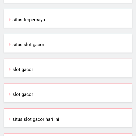
situs terpercaya
situs slot gacor
slot gacor
slot gacor
situs slot gacor hari ini