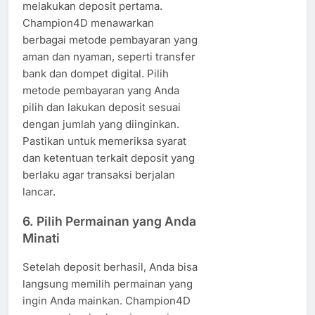
melakukan deposit pertama.
Champion4D menawarkan
berbagai metode pembayaran yang
aman dan nyaman, seperti transfer
bank dan dompet digital. Pilih
metode pembayaran yang Anda
pilih dan lakukan deposit sesuai
dengan jumlah yang diinginkan.
Pastikan untuk memeriksa syarat
dan ketentuan terkait deposit yang
berlaku agar transaksi berjalan
lancar.
6.
Pilih Permainan yang Anda
Minati
Setelah deposit berhasil, Anda bisa
langsung memilih permainan yang
ingin Anda mainkan. Champion4D