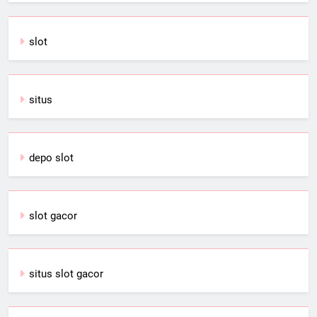
slot
situs
depo slot
slot gacor
situs slot gacor