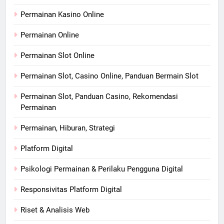
Permainan Kasino Online
Permainan Online
Permainan Slot Online
Permainan Slot, Casino Online, Panduan Bermain Slot
Permainan Slot, Panduan Casino, Rekomendasi
Permainan
Permainan, Hiburan, Strategi
Platform Digital
Psikologi Permainan & Perilaku Pengguna Digital
Responsivitas Platform Digital
Riset & Analisis Web