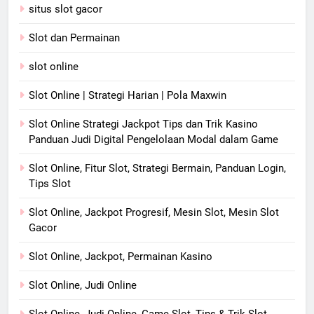
situs slot gacor
Slot dan Permainan
slot online
Slot Online | Strategi Harian | Pola Maxwin
Slot Online Strategi Jackpot Tips dan Trik Kasino
Panduan Judi Digital Pengelolaan Modal dalam Game
Slot Online, Fitur Slot, Strategi Bermain, Panduan Login,
Tips Slot
Slot Online, Jackpot Progresif, Mesin Slot, Mesin Slot
Gacor
Slot Online, Jackpot, Permainan Kasino
Slot Online, Judi Online