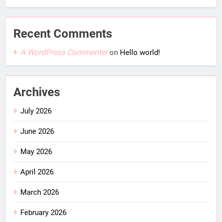
Recent Comments
A WordPress Commenter
on
Hello world!
Archives
July 2026
June 2026
May 2026
April 2026
March 2026
February 2026