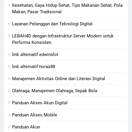
Kesehatan, Gaya Hidup Sehat, Tips Makanan Sehat, Pola
Makan, Pasar Tradisional
Layanan Pelanggan dan Teknologi Digital
LEBAH4D dengan Infrastruktur Server Modern untuk
Performa Konsisten
link alternatif edwinslot
link alternatif horas88
Manajemen Aktivitas Online dan Literasi Digital
Olahraga, Manajemen Olahraga, Sepak Bola
Panduan Akses Akun Digital
Panduan Akses Mobile
Panduan Akun