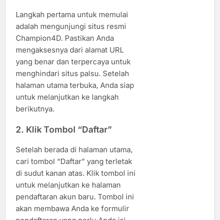
Langkah pertama untuk memulai
adalah mengunjungi situs resmi
Champion4D. Pastikan Anda
mengaksesnya dari alamat URL
yang benar dan terpercaya untuk
menghindari situs palsu. Setelah
halaman utama terbuka, Anda siap
untuk melanjutkan ke langkah
berikutnya.
2.
Klik Tombol “Daftar”
Setelah berada di halaman utama,
cari tombol “Daftar” yang terletak
di sudut kanan atas. Klik tombol ini
untuk melanjutkan ke halaman
pendaftaran akun baru. Tombol ini
akan membawa Anda ke formulir