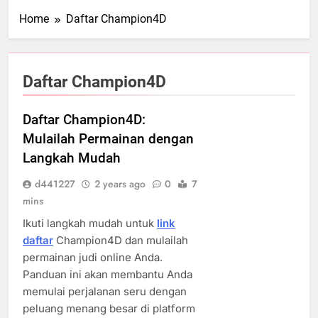
Home
Daftar Champion4D
Daftar Champion4D
Daftar Champion4D:
Mulailah Permainan dengan
Langkah Mudah
d441227
2 years ago
0
7
mins
Ikuti langkah mudah untuk
link
daftar
Champion4D dan mulailah
permainan judi online Anda.
Panduan ini akan membantu Anda
memulai perjalanan seru dengan
peluang menang besar di platform