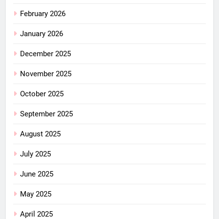
February 2026
January 2026
December 2025
November 2025
October 2025
September 2025
August 2025
July 2025
June 2025
May 2025
April 2025