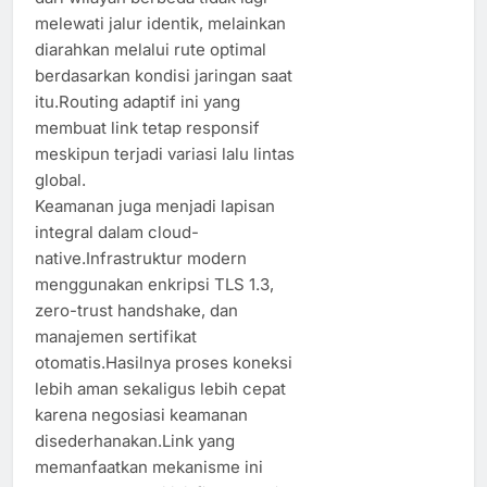
melewati jalur identik, melainkan
diarahkan melalui rute optimal
berdasarkan kondisi jaringan saat
itu.Routing adaptif ini yang
membuat link tetap responsif
meskipun terjadi variasi lalu lintas
global.
Keamanan juga menjadi lapisan
integral dalam cloud-
native.Infrastruktur modern
menggunakan enkripsi TLS 1.3,
zero-trust handshake, dan
manajemen sertifikat
otomatis.Hasilnya proses koneksi
lebih aman sekaligus lebih cepat
karena negosiasi keamanan
disederhanakan.Link yang
memanfaatkan mekanisme ini