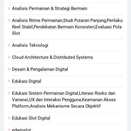
Analisis Permainan & Strategi Bermain
Analisis Ritme Permainan,Studi Putaran Panjang,Perilaku
Reel Stabil,Pendekatan Bermain Konsisten,Evaluasi Pola
Slot
Analisis Teknologi
Cloud Architecture & Distributed Systems
Desain & Pengalaman Digital
Edukasi Digital
Edukasi Sistem Permainan Digital,Literasi Risiko dan
Variansi,UX dan Interaksi Pengguna,Keamanan Akses
Platform,Analisis Mekanisme Secara Objektif
Edukasi Slot Digital
edwinslot