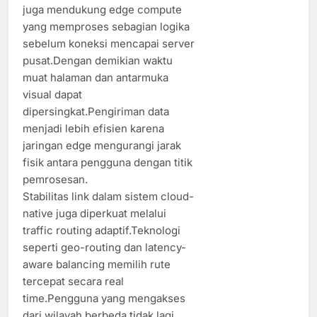
juga mendukung edge compute
yang memproses sebagian logika
sebelum koneksi mencapai server
pusat.Dengan demikian waktu
muat halaman dan antarmuka
visual dapat
dipersingkat.Pengiriman data
menjadi lebih efisien karena
jaringan edge mengurangi jarak
fisik antara pengguna dengan titik
pemrosesan.
Stabilitas link dalam sistem cloud-
native juga diperkuat melalui
traffic routing adaptif.Teknologi
seperti geo-routing dan latency-
aware balancing memilih rute
tercepat secara real
time.Pengguna yang mengakses
dari wilayah berbeda tidak lagi