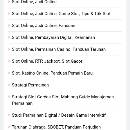
Slot Online, Judi Online
Slot Online, Judi Online, Game Slot, Tips & Trik Slot
Slot Online, Judi Online, Panduan
Slot Online, Pembayaran Digital, Keamanan
Slot Online, Permainan Casino, Panduan Taruhan
Slot Online, RTP, Jackpot, Slot Gacor
Slot, Kasino Online, Panduan Pemain Baru
Strategi Permainan
Strategi Slot Cerdas Slot Mahjong Guide Manajemen
Permainan
Studi Permainan Digital / Desain Game Interaktif
Taruhan Olahraga, SBOBET, Panduan Perjudian