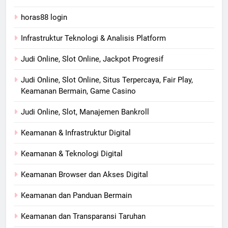
horas88 login
Infrastruktur Teknologi & Analisis Platform
Judi Online, Slot Online, Jackpot Progresif
Judi Online, Slot Online, Situs Terpercaya, Fair Play,
Keamanan Bermain, Game Casino
Judi Online, Slot, Manajemen Bankroll
Keamanan & Infrastruktur Digital
Keamanan & Teknologi Digital
Keamanan Browser dan Akses Digital
Keamanan dan Panduan Bermain
Keamanan dan Transparansi Taruhan