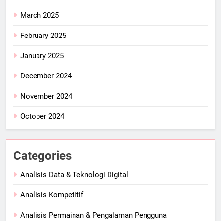
March 2025
February 2025
January 2025
December 2024
November 2024
October 2024
Categories
Analisis Data & Teknologi Digital
Analisis Kompetitif
Analisis Permainan & Pengalaman Pengguna