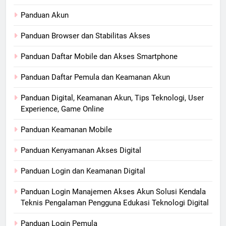
Panduan Akun
Panduan Browser dan Stabilitas Akses
Panduan Daftar Mobile dan Akses Smartphone
Panduan Daftar Pemula dan Keamanan Akun
Panduan Digital, Keamanan Akun, Tips Teknologi, User
Experience, Game Online
Panduan Keamanan Mobile
Panduan Kenyamanan Akses Digital
Panduan Login dan Keamanan Digital
Panduan Login Manajemen Akses Akun Solusi Kendala
Teknis Pengalaman Pengguna Edukasi Teknologi Digital
Panduan Login Pemula