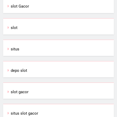
slot Gacor
slot
situs
depo slot
slot gacor
situs slot gacor