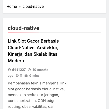
Home
cloud-native
cloud-native
Link Slot Gacor Berbasis
Cloud-Native: Arsitektur,
Kinerja, dan Skalabilitas
Modern
d441227
10 months
ago
0
6 mins
Pembahasan teknis mengenai link
slot gacor berbasis cloud-native,
mencakup arsitektur jaringan,
containerization, CDN edge
routing, observabilitas, dan