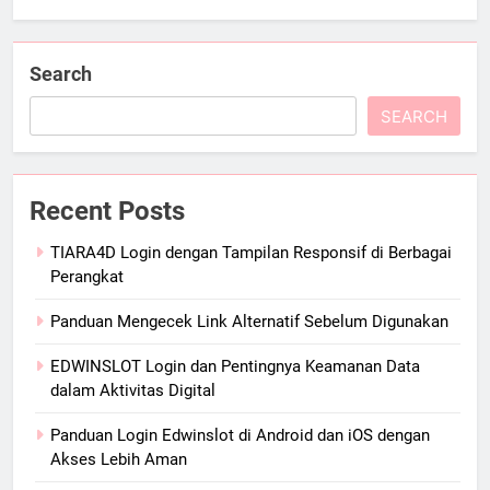
Search
SEARCH
Recent Posts
TIARA4D Login dengan Tampilan Responsif di Berbagai
Perangkat
Panduan Mengecek Link Alternatif Sebelum Digunakan
EDWINSLOT Login dan Pentingnya Keamanan Data
dalam Aktivitas Digital
Panduan Login Edwinslot di Android dan iOS dengan
Akses Lebih Aman