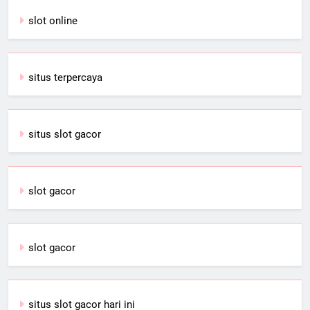
slot online
situs terpercaya
situs slot gacor
slot gacor
slot gacor
situs slot gacor hari ini