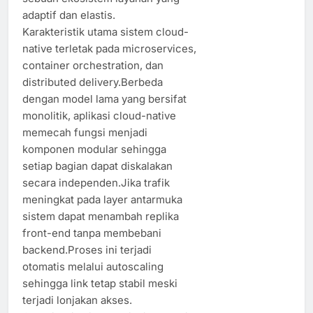
adaptif dan elastis.
Karakteristik utama sistem cloud-
native terletak pada microservices,
container orchestration, dan
distributed delivery.Berbeda
dengan model lama yang bersifat
monolitik, aplikasi cloud-native
memecah fungsi menjadi
komponen modular sehingga
setiap bagian dapat diskalakan
secara independen.Jika trafik
meningkat pada layer antarmuka
sistem dapat menambah replika
front-end tanpa membebani
backend.Proses ini terjadi
otomatis melalui autoscaling
sehingga link tetap stabil meski
terjadi lonjakan akses.