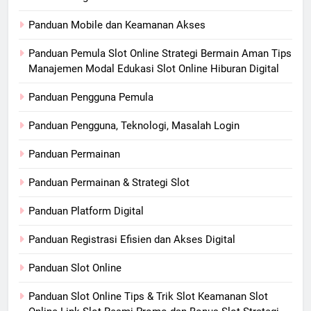
Panduan Mobile dan Keamanan Akses
Panduan Pemula Slot Online Strategi Bermain Aman Tips
Manajemen Modal Edukasi Slot Online Hiburan Digital
Panduan Pengguna Pemula
Panduan Pengguna, Teknologi, Masalah Login
Panduan Permainan
Panduan Permainan & Strategi Slot
Panduan Platform Digital
Panduan Registrasi Efisien dan Akses Digital
Panduan Slot Online
Panduan Slot Online Tips & Trik Slot Keamanan Slot