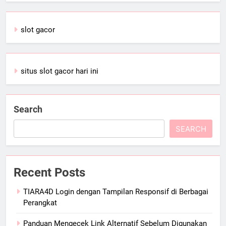
slot gacor
situs slot gacor hari ini
Search
SEARCH
Recent Posts
TIARA4D Login dengan Tampilan Responsif di Berbagai
Perangkat
Panduan Mengecek Link Alternatif Sebelum Digunakan