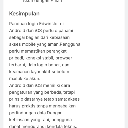
Akun dengan Aman
Kesimpulan
Panduan login Edwinslot di
Android dan iOS perlu dipahami
sebagai bagian dari kebiasaan
akses mobile yang aman.Pengguna
perlu memastikan perangkat
pribadi, koneksi stabil, browser
terbarui, data login benar, dan
keamanan layar aktif sebelum
masuk ke akun.
Android dan iOS memiliki cara
pengaturan yang berbeda, tetapi
prinsip dasarnya tetap sama: akses
harus praktis tanpa mengabaikan
perlindungan data.Dengan
kebiasaan yang rapi, pengguna
dapat mengurangi kendala teknis,