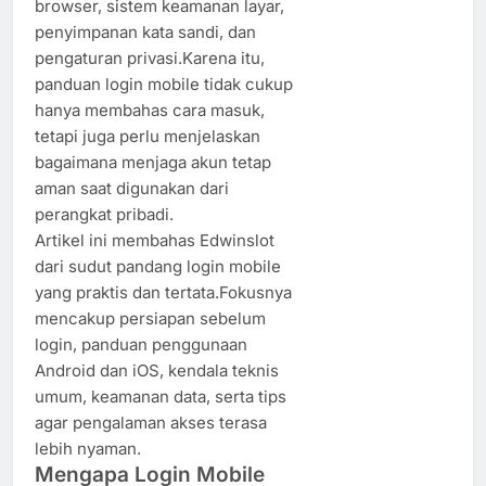
browser, sistem keamanan layar,
penyimpanan kata sandi, dan
pengaturan privasi.Karena itu,
panduan login mobile tidak cukup
hanya membahas cara masuk,
tetapi juga perlu menjelaskan
bagaimana menjaga akun tetap
aman saat digunakan dari
perangkat pribadi.
Artikel ini membahas Edwinslot
dari sudut pandang login mobile
yang praktis dan tertata.Fokusnya
mencakup persiapan sebelum
login, panduan penggunaan
Android dan iOS, kendala teknis
umum, keamanan data, serta tips
agar pengalaman akses terasa
lebih nyaman.
Mengapa Login Mobile