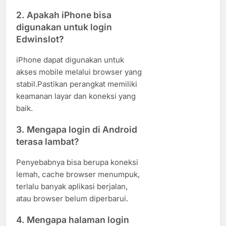
2. Apakah iPhone bisa
digunakan untuk login
Edwinslot?
iPhone dapat digunakan untuk
akses mobile melalui browser yang
stabil.Pastikan perangkat memiliki
keamanan layar dan koneksi yang
baik.
3. Mengapa login di Android
terasa lambat?
Penyebabnya bisa berupa koneksi
lemah, cache browser menumpuk,
terlalu banyak aplikasi berjalan,
atau browser belum diperbarui.
4. Mengapa halaman login