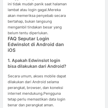
ini tidak mudah panik saat halaman
lambat atau login gagal.Mereka
akan memeriksa penyebab secara
bertahap, bukan langsung
mengambil tindakan besar yang
belum tentu diperlukan.
FAQ Seputar Login
Edwinslot di Android dan
iOS
1. Apakah Edwinslot login
bisa dilakukan dari Android?
Secara umum, akses mobile dapat
dilakukan dari Android selama
perangkat, browser, dan koneksi
internet mendukung.Pengguna
tetap perlu memastikan data login
benar dan perangkat aman.