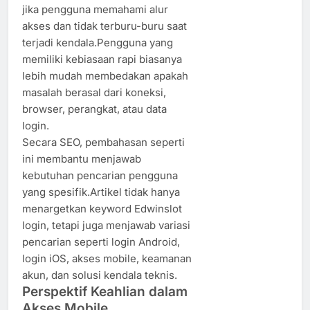
jika pengguna memahami alur
akses dan tidak terburu-buru saat
terjadi kendala.Pengguna yang
memiliki kebiasaan rapi biasanya
lebih mudah membedakan apakah
masalah berasal dari koneksi,
browser, perangkat, atau data
login.
Secara SEO, pembahasan seperti
ini membantu menjawab
kebutuhan pencarian pengguna
yang spesifik.Artikel tidak hanya
menargetkan keyword Edwinslot
login, tetapi juga menjawab variasi
pencarian seperti login Android,
login iOS, akses mobile, keamanan
akun, dan solusi kendala teknis.
Perspektif Keahlian dalam
Akses Mobile