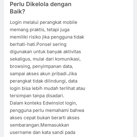
Perlu Dikelola dengan
Baik?
Login melalui perangkat mobile
memang praktis, tetapi juga
memiliki risiko jika pengguna tidak
berhati-hati.Ponsel sering
digunakan untuk banyak aktivitas
sekaligus, mulai dari komunikasi,
browsing, penyimpanan data,
sampai akses akun pribadi.Jika
perangkat tidak dilindungi, data
login bisa lebih mudah terlihat atau
tersimpan tanpa disadari.
Dalam konteks Edwinslot login,
pengguna perlu memahami bahwa
akses cepat bukan berarti akses
sembarangan.Memasukkan
username dan kata sandi pada