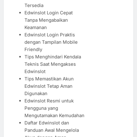
Tersedia
Edwinslot Login Cepat
Tanpa Mengabaikan
Keamanan
Edwinslot Login Praktis
dengan Tampilan Mobile
Friendly
Tips Menghindari Kendala
Teknis Saat Mengakses
Edwinslot
Tips Memastikan Akun
Edwinslot Tetap Aman
Digunakan
Edwinslot Resmi untuk
Pengguna yang
Mengutamakan Kemudahan
Daftar Edwinslot dan
Panduan Awal Mengelola