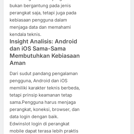
bukan bergantung pada jenis
perangkat saja, tetapi juga pada
kebiasaan pengguna dalam
menjaga data dan memahami
kendala teknis.
Insight Analisis: Android
dan iOS Sama-Sama
Membutuhkan Kebiasaan
Aman
Dari sudut pandang pengalaman
pengguna, Android dan iOS
memiliki karakter teknis berbeda,
tetapi prinsip keamanan tetap
sama.Pengguna harus menjaga
perangkat, koneksi, browser, dan
data login dengan baik.
Edwinslot login di perangkat
mobile dapat terasa lebih praktis