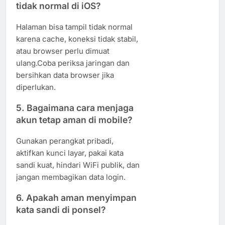
tidak normal di iOS?
Halaman bisa tampil tidak normal
karena cache, koneksi tidak stabil,
atau browser perlu dimuat
ulang.Coba periksa jaringan dan
bersihkan data browser jika
diperlukan.
5. Bagaimana cara menjaga
akun tetap aman di mobile?
Gunakan perangkat pribadi,
aktifkan kunci layar, pakai kata
sandi kuat, hindari WiFi publik, dan
jangan membagikan data login.
6. Apakah aman menyimpan
kata sandi di ponsel?