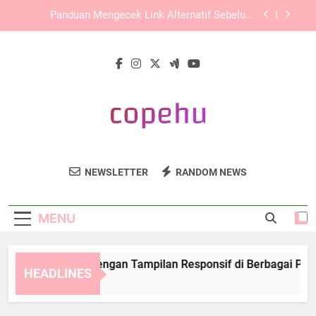
Skip
EDWINSLOT Login dan Pentingnya Keamanan
to
Data dalam Aktivitas Digital
content
Panduan Login Edwinslot di Android dan iOS
dengan Akses Lebih Aman
TIARA4D Login dengan Tampilan Responsif di
Berbagai Perangkat
Panduan Mengecek Link Alternatif Sebelum
Digunakan
EDWINSLOT Login dan Pentingnya Keamanan
Data dalam Aktivitas Digital
Copehu
Copehu Menyediakan Sumber Daya
Panduan Login Edwinslot di Android dan iOS
NEWSLETTER
RANDOM NEWS
dengan Akses Lebih Aman
Pendidikan Untuk Pengembangan Sosial.
MENU
IARA4D Login dengan Tampilan Responsif di Berbagai Perangk
HEADLINES
Weeks Ago