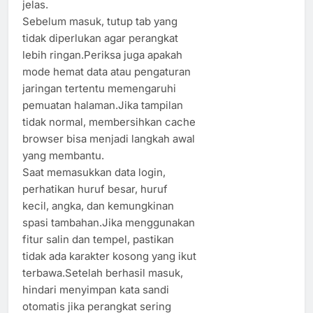
jelas.
Sebelum masuk, tutup tab yang
tidak diperlukan agar perangkat
lebih ringan.Periksa juga apakah
mode hemat data atau pengaturan
jaringan tertentu memengaruhi
pemuatan halaman.Jika tampilan
tidak normal, membersihkan cache
browser bisa menjadi langkah awal
yang membantu.
Saat memasukkan data login,
perhatikan huruf besar, huruf
kecil, angka, dan kemungkinan
spasi tambahan.Jika menggunakan
fitur salin dan tempel, pastikan
tidak ada karakter kosong yang ikut
terbawa.Setelah berhasil masuk,
hindari menyimpan kata sandi
otomatis jika perangkat sering