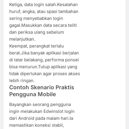
Ketiga, data login salah.Kesalahan
huruf, angka, atau spasi tambahan
sering menyebabkan login
gagal.Masukkan data secara teliti
dan periksa ulang sebelum
melanjutkan.
Keempat, perangkat terlalu
berat.Jika banyak aplikasi berjalan
di latar belakang, performa ponsel
bisa menurun.Tutup aplikasi yang
tidak diperlukan agar proses akses
lebih ringan.
Contoh Skenario Praktis
Pengguna Mobile
Bayangkan seorang pengguna
ingin melakukan Edwinslot login
dari Android pada malam hari.Ia
memastikan koneksi stabil,