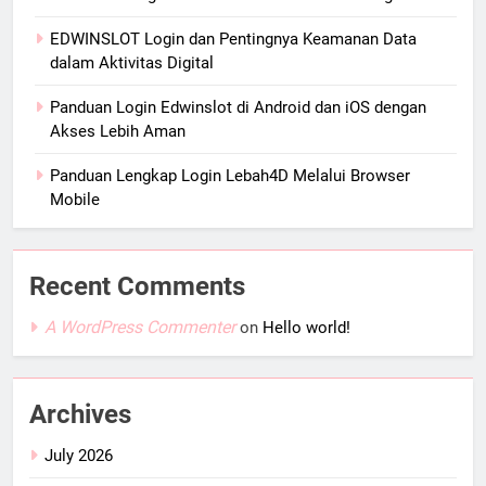
EDWINSLOT Login dan Pentingnya Keamanan Data
dalam Aktivitas Digital
Panduan Login Edwinslot di Android dan iOS dengan
Akses Lebih Aman
Panduan Lengkap Login Lebah4D Melalui Browser
Mobile
Recent Comments
A WordPress Commenter
on
Hello world!
Archives
July 2026