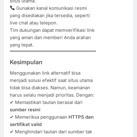
situs utama.
Gunakan kanal komunikasi resmi
yang disediakan jika tersedia, seperti
live chat atau telepon.
Tim dukungan dapat memverifikasi link
yang aman dan memberi Anda arahan
yang tepat.
Kesimpulan
Menggunakan link alternatif bisa
menjadi solusi efektif saat situs utama
tidak bisa diakses. Namun, keamanan
harus selalu menjadi prioritas. Dengan:
✔ Memastikan tautan berasal dari
sumber resmi
✔ Memeriksa penggunaan
HTTPS dan
sertifikat valid
✔ Menghindari tautan dari sumber tak