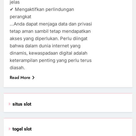
jelas
✔ Mengaktifkan perlindungan
perangkat
…Anda dapat menjaga data dan privasi
tetap aman sambil tetap mendapatkan
akses yang diperlukan. Perlu diingat
bahwa dalam dunia internet yang
dinamis, kewaspadaan digital adalah
keterampilan penting yang perlu terus
diasah.
Read More
situs slot
togel slot