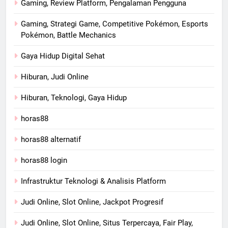
Gaming, Review Platform, Pengalaman Pengguna
Gaming, Strategi Game, Competitive Pokémon, Esports
Pokémon, Battle Mechanics
Gaya Hidup Digital Sehat
Hiburan, Judi Online
Hiburan, Teknologi, Gaya Hidup
horas88
horas88 alternatif
horas88 login
Infrastruktur Teknologi & Analisis Platform
Judi Online, Slot Online, Jackpot Progresif
Judi Online, Slot Online, Situs Terpercaya, Fair Play,