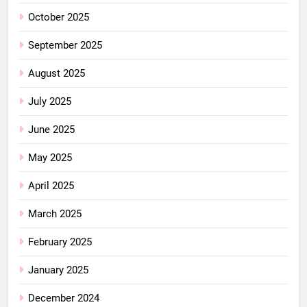
October 2025
September 2025
August 2025
July 2025
June 2025
May 2025
April 2025
March 2025
February 2025
January 2025
December 2024