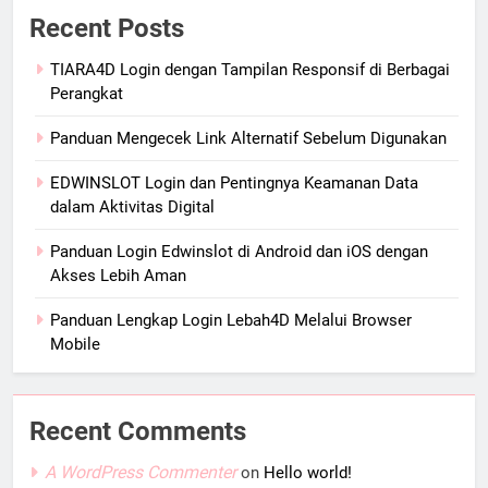
Recent Posts
TIARA4D Login dengan Tampilan Responsif di Berbagai
Perangkat
Panduan Mengecek Link Alternatif Sebelum Digunakan
EDWINSLOT Login dan Pentingnya Keamanan Data
dalam Aktivitas Digital
Panduan Login Edwinslot di Android dan iOS dengan
Akses Lebih Aman
Panduan Lengkap Login Lebah4D Melalui Browser
Mobile
Recent Comments
A WordPress Commenter
on
Hello world!