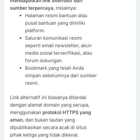
mendapatkan link alternatif dari
sumber terpercaya
, misalnya:
Halaman resmi bantuan atau
pusat bantuan yang dimiliki
platform.
Saluran komunikasi resmi
seperti email newsletter, akun
media sosial terverifikasi, atau
forum dukungan.
Bookmark yang telah Anda
simpan sebelumnya dari sumber
resmi.
Link alternatif ini biasanya ditandai
dengan alamat domain yang serupa,
menggunakan
protokol HTTPS yang
aman
, dan bukan tautan yang
dipublikasikan secara acak di situs
pihak ketiga yang tidak dikenal.