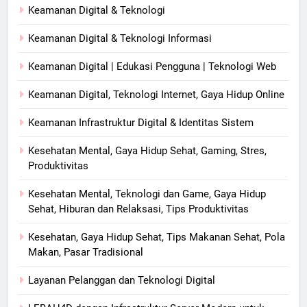
Keamanan Digital & Teknologi
Keamanan Digital & Teknologi Informasi
Keamanan Digital | Edukasi Pengguna | Teknologi Web
Keamanan Digital, Teknologi Internet, Gaya Hidup Online
Keamanan Infrastruktur Digital & Identitas Sistem
Kesehatan Mental, Gaya Hidup Sehat, Gaming, Stres,
Produktivitas
Kesehatan Mental, Teknologi dan Game, Gaya Hidup
Sehat, Hiburan dan Relaksasi, Tips Produktivitas
Kesehatan, Gaya Hidup Sehat, Tips Makanan Sehat, Pola
Makan, Pasar Tradisional
Layanan Pelanggan dan Teknologi Digital