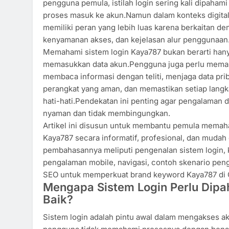
pengguna pemula, istilah login sering kali dipaham
proses masuk ke akun.Namun dalam konteks digital
memiliki peran yang lebih luas karena berkaitan d
kenyamanan akses, dan kejelasan alur penggunaan
Memahami sistem login Kaya787 bukan berarti han
memasukkan data akun.Pengguna juga perlu mema
membaca informasi dengan teliti, menjaga data pr
perangkat yang aman, dan memastikan setiap langk
hati-hati.Pendekatan ini penting agar pengalaman di
nyaman dan tidak membingungkan.
Artikel ini disusun untuk membantu pemula memaha
Kaya787 secara informatif, profesional, dan mudah
pembahasannya meliputi pengenalan sistem login,
pengalaman mobile, navigasi, contoh skenario peng
SEO untuk memperkuat brand keyword Kaya787 di 
Mengapa Sistem Login Perlu Dip
Baik?
Sistem login adalah pintu awal dalam mengakses aku