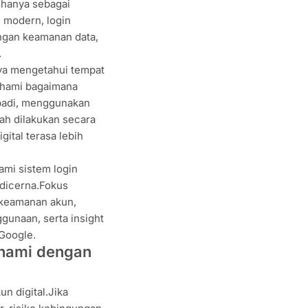
i hanya sebagai
 modern, login
engan keamanan data,
.
ya mengetahui tempat
hami bagaimana
ibadi, menggunakan
ah dilakukan secara
gital terasa lebih
mi sistem login
 dicerna.Fokus
 keamanan akun,
gunaan, serta insight
Google.
ahami dengan
n digital.Jika