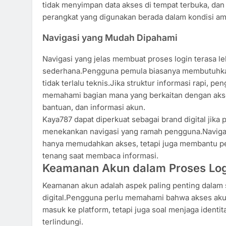
tidak menyimpan data akses di tempat terbuka, da
perangkat yang digunakan berada dalam kondisi am
Navigasi yang Mudah Dipahami
Navigasi yang jelas membuat proses login terasa le
sederhana.Pengguna pemula biasanya membutuhka
tidak terlalu teknis.Jika struktur informasi rapi, p
memahami bagian mana yang berkaitan dengan aks
bantuan, dan informasi akun.
Kaya787 dapat diperkuat sebagai brand digital jik
menekankan navigasi yang ramah pengguna.Navigas
hanya memudahkan akses, tetapi juga membantu p
tenang saat membaca informasi.
Keamanan Akun dalam Proses Log
Keamanan akun adalah aspek paling penting dalam 
digital.Pengguna perlu memahami bahwa akses aku
masuk ke platform, tetapi juga soal menjaga identita
terlindungi.