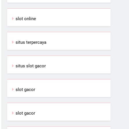
slot online
situs terpercaya
situs slot gacor
slot gacor
slot gacor