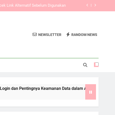
ek Link Alternatif Sebelum Digunakan
eamanan Data dalam Aktivitas Digital
roid dan iOS dengan Akses Lebih Aman
NEWSLETTER
RANDOM NEWS
ilan Responsif di Berbagai Perangkat
ek Link Alternatif Sebelum Digunakan
ial.
eamanan Data dalam Aktivitas Digital
roid dan iOS dengan Akses Lebih Aman
ntingnya Keamanan Data dalam Aktivitas Digital
Pandu
2 Month