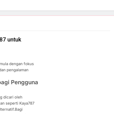
87 untuk
mula dengan fokus
 dan pengalaman
bagi Pengguna
g dicari oleh
ian seperti Kaya787
ternatif.Bagi