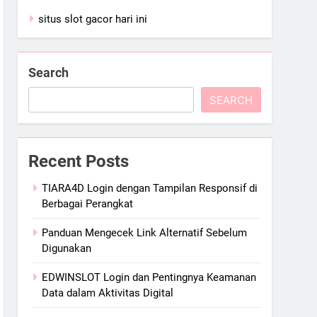
situs slot gacor hari ini
Search
SEARCH
Recent Posts
TIARA4D Login dengan Tampilan Responsif di
Berbagai Perangkat
Panduan Mengecek Link Alternatif Sebelum
Digunakan
EDWINSLOT Login dan Pentingnya Keamanan
Data dalam Aktivitas Digital