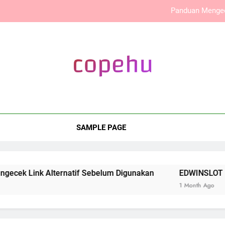
Panduan Mengec
EDWINSLOT Login dan Pentingnya K
Panduan Login Edwinslot di And
TIARA4D Login dengan Tamp
pehu
Panduan Mengec
nyediakan Sumber Daya Pendidikan Untuk Pengembangan Sos
EDWINSLOT Login dan Pentingnya K
SAMPLE PAGE
Panduan Login Edwinslot di And
Alternatif Sebelum Digunakan
EDWINSLOT Login dan Pe
1 Month Ago