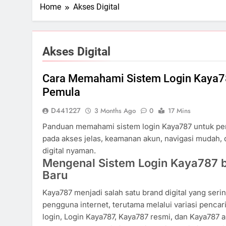
Home
Akses Digital
Akses Digital
Cara Memahami Sistem Login Kaya7
Pemula
D441227
3 Months Ago
0
17 Mins
Panduan memahami sistem login Kaya787 untuk pe
pada akses jelas, keamanan akun, navigasi mudah,
digital nyaman.
Mengenal Sistem Login Kaya787 
Baru
Kaya787 menjadi salah satu brand digital yang serin
pengguna internet, terutama melalui variasi pencar
login, Login Kaya787, Kaya787 resmi, dan Kaya787 al