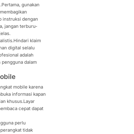
n.Pertama, gunakan
ri membagikan
p instruksi dengan
a, jangan terburu-
elas.
istis.Hindari klaim
an digital selalu
ofesional adalah
n pengguna dalam
obile
ngkat mobile karena
buka informasi kapan
ian khusus.Layar
 membaca cepat dapat
ngguna perlu
 perangkat tidak