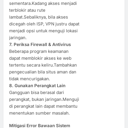
sementara.Kadang akses menjadi
terblokir atau rute
lambat.Sebaliknya, bila akses
dicegah oleh ISP, VPN justru dapat
menjadi opsi untuk menguji lokasi
jaringan.
7. Periksa Firewall & Antivirus
Beberapa program keamanan
dapat memblokir akses ke web
tertentu secara keliru.Tambahkan
pengecualian bila situs aman dan
tidak mencurigakan.
8. Gunakan Perangkat Lain
Gangguan bisa berasal dari
perangkat, bukan jaringan.Menguji
di perangkat lain dapat membantu
menentukan sumber masalah.
Mitigasi Error Bawaan Sistem