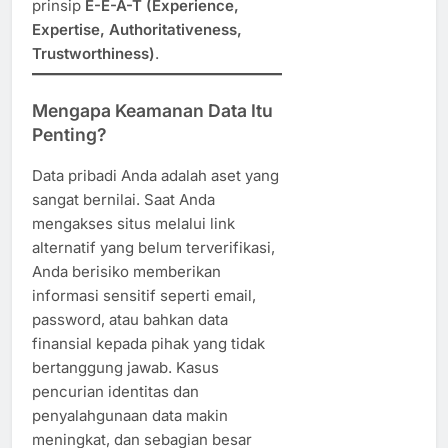
prinsip
E-E-A-T (Experience,
Expertise, Authoritativeness,
Trustworthiness)
.
Mengapa Keamanan Data Itu
Penting?
Data pribadi Anda adalah aset yang
sangat bernilai. Saat Anda
mengakses situs melalui link
alternatif yang belum terverifikasi,
Anda berisiko memberikan
informasi sensitif seperti email,
password, atau bahkan data
finansial kepada pihak yang tidak
bertanggung jawab. Kasus
pencurian identitas dan
penyalahgunaan data makin
meningkat, dan sebagian besar