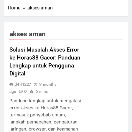
Home
akses aman
akses aman
Solusi Masalah Akses Error
ke Horas88 Gacor: Panduan
Lengkap untuk Pengguna
Digital
d441227
9 months
ago
0
6 mins
Panduan lengkap untuk mengatasi
error akses ke Horas88 Gacor,
termasuk penyebab umum,
langkah pemecahan, pengaturan
jaringan, browser, dan keamanan