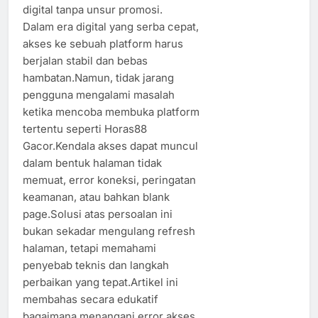
digital tanpa unsur promosi.
Dalam era digital yang serba cepat,
akses ke sebuah platform harus
berjalan stabil dan bebas
hambatan.Namun, tidak jarang
pengguna mengalami masalah
ketika mencoba membuka platform
tertentu seperti Horas88
Gacor.Kendala akses dapat muncul
dalam bentuk halaman tidak
memuat, error koneksi, peringatan
keamanan, atau bahkan blank
page.Solusi atas persoalan ini
bukan sekadar mengulang refresh
halaman, tetapi memahami
penyebab teknis dan langkah
perbaikan yang tepat.Artikel ini
membahas secara edukatif
bagaimana menangani error akses