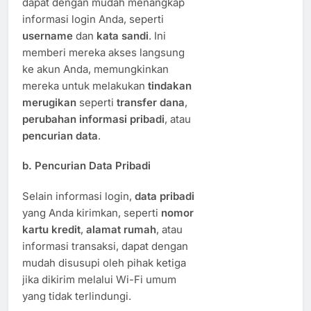
dapat dengan mudah menangkap
informasi login Anda, seperti
username
dan
kata sandi
. Ini
memberi mereka akses langsung
ke akun Anda, memungkinkan
mereka untuk melakukan
tindakan
merugikan
seperti
transfer dana
,
perubahan informasi pribadi
, atau
pencurian data
.
b.
Pencurian Data Pribadi
Selain informasi login,
data pribadi
yang Anda kirimkan, seperti
nomor
kartu kredit
,
alamat rumah
, atau
informasi transaksi, dapat dengan
mudah disusupi oleh pihak ketiga
jika dikirim melalui Wi-Fi umum
yang tidak terlindungi.