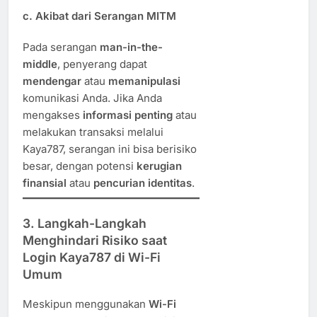
c.
Akibat dari Serangan MITM
Pada serangan
man-in-the-
middle
, penyerang dapat
mendengar
atau
memanipulasi
komunikasi Anda. Jika Anda
mengakses
informasi penting
atau
melakukan transaksi melalui
Kaya787, serangan ini bisa berisiko
besar, dengan potensi
kerugian
finansial
atau
pencurian identitas
.
3.
Langkah-Langkah
Menghindari Risiko saat
Login Kaya787 di Wi-Fi
Umum
Meskipun menggunakan
Wi-Fi