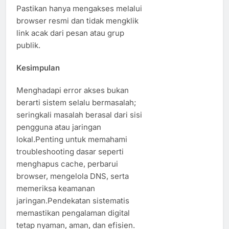
Pastikan hanya mengakses melalui
browser resmi dan tidak mengklik
link acak dari pesan atau grup
publik.
Kesimpulan
Menghadapi error akses bukan
berarti sistem selalu bermasalah;
seringkali masalah berasal dari sisi
pengguna atau jaringan
lokal.Penting untuk memahami
troubleshooting dasar seperti
menghapus cache, perbarui
browser, mengelola DNS, serta
memeriksa keamanan
jaringan.Pendekatan sistematis
memastikan pengalaman digital
tetap nyaman, aman, dan efisien.