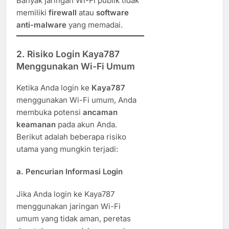
Banyak jaringan Wi-Fi publik tidak
memiliki
firewall
atau
software
anti-malware
yang memadai.
2.
Risiko Login Kaya787
Menggunakan Wi-Fi Umum
Ketika Anda login ke
Kaya787
menggunakan Wi-Fi umum, Anda
membuka potensi
ancaman
keamanan
pada akun Anda.
Berikut adalah beberapa risiko
utama yang mungkin terjadi:
a.
Pencurian Informasi Login
Jika Anda login ke Kaya787
menggunakan jaringan Wi-Fi
umum yang tidak aman, peretas