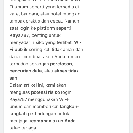
Fi umum
seperti yang tersedia di
kafe, bandara, atau hotel mungkin
tampak praktis dan cepat. Namun,
saat login ke platform seperti
Kaya787
, penting untuk
menyadari risiko yang terlibat.
Wi-
Fi publik
sering kali tidak aman dan
dapat membuat akun Anda rentan
terhadap serangan
peretasan
,
pencurian data
, atau
akses tidak
sah
.
Dalam artikel ini, kami akan
mengulas
potensi risiko
login
Kaya787 menggunakan Wi-Fi
umum dan memberikan
langkah-
langkah perlindungan
untuk
menjaga
keamanan akun Anda
tetap terjaga.