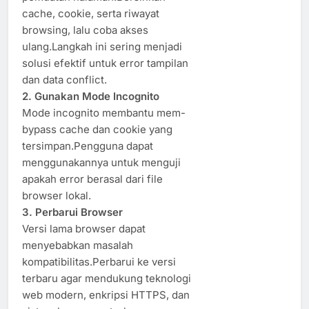
cache, cookie, serta riwayat
browsing, lalu coba akses
ulang.Langkah ini sering menjadi
solusi efektif untuk error tampilan
dan data conflict.
2. Gunakan Mode Incognito
Mode incognito membantu mem-
bypass cache dan cookie yang
tersimpan.Pengguna dapat
menggunakannya untuk menguji
apakah error berasal dari file
browser lokal.
3. Perbarui Browser
Versi lama browser dapat
menyebabkan masalah
kompatibilitas.Perbarui ke versi
terbaru agar mendukung teknologi
web modern, enkripsi HTTPS, dan