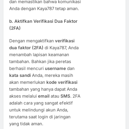
dan memastikan bahwa komunikasi
Anda dengan Kaya787 tetap aman.
b.
Aktifkan Verifikasi Dua Faktor
(2FA)
Dengan mengaktifkan
verifikasi
dua faktor (2FA)
di Kaya787, Anda
menambah lapisan keamanan
tambahan. Bahkan jika peretas
berhasil mencuri
username
dan
kata sandi
Anda, mereka masih
akan memerlukan
kode verifikasi
tambahan yang hanya dapat Anda
akses melalui
email
atau
SMS
. 2FA
adalah cara yang sangat efektif
untuk melindungi akun Anda,
terutama saat login di jaringan
yang tidak aman.