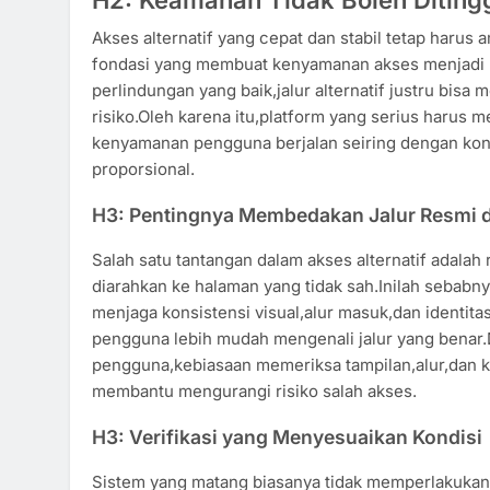
H2: Keamanan Tidak Boleh Diting
Akses alternatif yang cepat dan stabil tetap haru
fondasi yang membuat kenyamanan akses menjadi b
perlindungan yang baik,jalur alternatif justru bisa
risiko.Oleh karena itu,platform yang serius harus
kenyamanan pengguna berjalan seiring dengan kon
proporsional.
H3: Pentingnya Membedakan Jalur Resmi 
Salah satu tantangan dalam akses alternatif adalah
diarahkan ke halaman yang tidak sah.Inilah sebabny
menjaga konsistensi visual,alur masuk,dan identita
pengguna lebih mudah mengenali jalur yang benar.D
pengguna,kebiasaan memeriksa tampilan,alur,dan ke
membantu mengurangi risiko salah akses.
H3: Verifikasi yang Menyesuaikan Kondisi
Sistem yang matang biasanya tidak memperlakukan