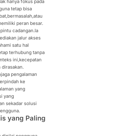
dak hanya fokus pada
guna tetap bisa
bat,bermasalah,atau
 memiliki peran besar.
 pintu cadangan.Ia
ediakan jalur akses
ami satu hal
etap terhubung tanpa
nteks ini,kecepatan
 dirasakan.
enjaga pengalaman
erpindah ke
halaman yang
si yang
an sekadar solusi
 pengguna.
is yang Paling
 dinilai pengguna