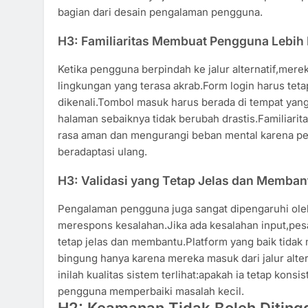
bagian dari desain pengalaman pengguna.
H3: Familiaritas Membuat Pengguna Lebih
Ketika pengguna berpindah ke jalur alternatif,merek
lingkungan yang terasa akrab.Form login harus tet
dikenali.Tombol masuk harus berada di tempat yang
halaman sebaiknya tidak berubah drastis.Familiarit
rasa aman dan mengurangi beban mental karena pe
beradaptasi ulang.
H3: Validasi yang Tetap Jelas dan Memban
Pengalaman pengguna juga sangat dipengaruhi ole
merespons kesalahan.Jika ada kesalahan input,pe
tetap jelas dan membantu.Platform yang baik tid
bingung hanya karena mereka masuk dari jalur altern
inilah kualitas sistem terlihat:apakah ia tetap kons
pengguna memperbaiki masalah kecil.