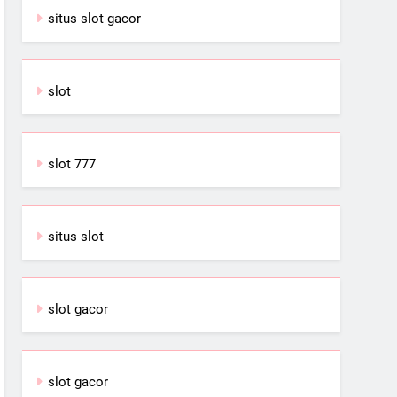
situs slot gacor
slot
slot 777
situs slot
slot gacor
slot gacor