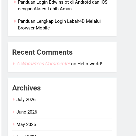
Panduan Login Edwinslot di Android dan iOS
dengan Akses Lebih Aman
Panduan Lengkap Login Lebah4D Melalui
Browser Mobile
Recent Comments
A WordPress Commenter
on
Hello world!
Archives
July 2026
June 2026
May 2026