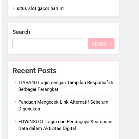
situs slot gacor hari ini
Search
SEARCH
Recent Posts
TIARA4D Login dengan Tampilan Responsif di
Berbagai Perangkat
Panduan Mengecek Link Alternatif Sebelum
Digunakan
EDWINSLOT Login dan Pentingnya Keamanan
Data dalam Aktivitas Digital