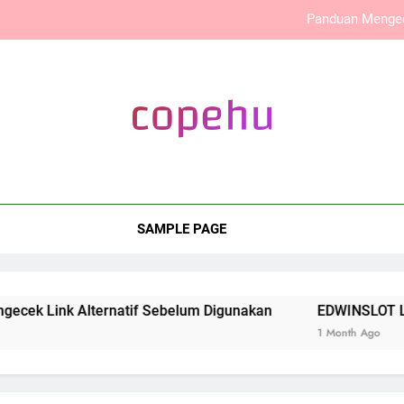
Panduan Mengec
EDWINSLOT Login dan Pentingnya K
Panduan Login Edwinslot di And
TIARA4D Login dengan Tamp
pehu
Panduan Mengec
nyediakan Sumber Daya Pendidikan Untuk Pengembangan Sos
EDWINSLOT Login dan Pentingnya K
SAMPLE PAGE
Panduan Login Edwinslot di And
lternatif Sebelum Digunakan
EDWINSLOT Login dan Pen
1 Month Ago