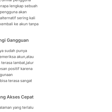
berapa lengkap sebuah
t,pengguna akan
ternatif sering kali
kembali ke akun tanpa
angi Gangguan
ya sudah punya
memeriksa akun,atau
 terasa lambat,jalur
san positif karena
ggunaan
bisa terasa sangat
ng Akses Cepat
alaman yang terlalu