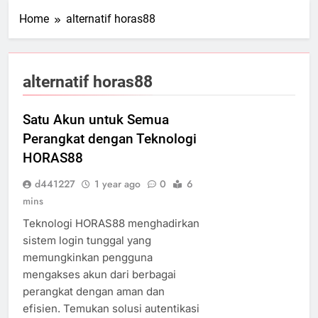
Home
alternatif horas88
alternatif horas88
Satu Akun untuk Semua
Perangkat dengan Teknologi
HORAS88
d441227
1 year ago
0
6
mins
Teknologi HORAS88 menghadirkan
sistem login tunggal yang
memungkinkan pengguna
mengakses akun dari berbagai
perangkat dengan aman dan
efisien. Temukan solusi autentikasi