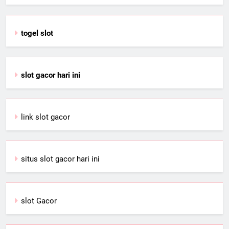
togel slot
slot gacor hari ini
link slot gacor
situs slot gacor hari ini
slot Gacor