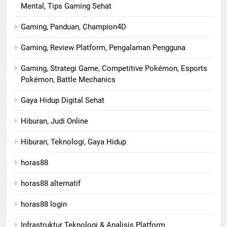
Mental, Tips Gaming Sehat
Gaming, Panduan, Champion4D
Gaming, Review Platform, Pengalaman Pengguna
Gaming, Strategi Game, Competitive Pokémon, Esports
Pokémon, Battle Mechanics
Gaya Hidup Digital Sehat
Hiburan, Judi Online
Hiburan, Teknologi, Gaya Hidup
horas88
horas88 alternatif
horas88 login
Infrastruktur Teknologi & Analisis Platform