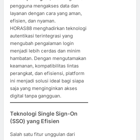
pengguna mengakses data dan
layanan dengan cara yang aman,
efisien, dan nyaman.
HORAS88 menghadirkan teknologi
autentikasi terintegrasi yang
mengubah pengalaman login
menjadi lebih cerdas dan minim
hambatan. Dengan mengutamakan
keamanan, kompatibilitas lintas
perangkat, dan efisiensi, platform
ini menjadi solusi ideal bagi siapa
saja yang menginginkan akses
digital tanpa gangguan.
Teknologi Single Sign-On
(SSO) yang Efisien
Salah satu fitur unggulan dari