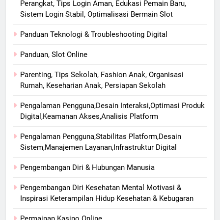
Perangkat, Tips Login Aman, Edukasi Pemain Baru,
Sistem Login Stabil, Optimalisasi Bermain Slot
Panduan Teknologi & Troubleshooting Digital
Panduan, Slot Online
Parenting, Tips Sekolah, Fashion Anak, Organisasi
Rumah, Keseharian Anak, Persiapan Sekolah
Pengalaman Pengguna,Desain Interaksi,Optimasi Produk
Digital,Keamanan Akses,Analisis Platform
Pengalaman Pengguna,Stabilitas Platform,Desain
Sistem,Manajemen Layanan,Infrastruktur Digital
Pengembangan Diri & Hubungan Manusia
Pengembangan Diri Kesehatan Mental Motivasi &
Inspirasi Keterampilan Hidup Kesehatan & Kebugaran
Permainan Kasino Online