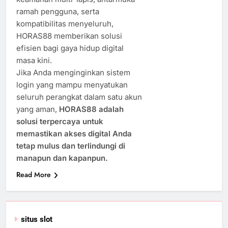
ramah pengguna, serta
kompatibilitas menyeluruh,
HORAS88 memberikan solusi
efisien bagi gaya hidup digital
masa kini.
Jika Anda menginginkan sistem
login yang mampu menyatukan
seluruh perangkat dalam satu akun
yang aman,
HORAS88 adalah
solusi terpercaya untuk
memastikan akses digital Anda
tetap mulus dan terlindungi di
manapun dan kapanpun.
Read More
situs slot