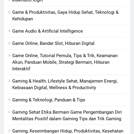
edwinslot login
Game & Produktivitas, Gaya Hidup Sehat, Teknologi &
Kehidupan
Game Audio & Artificial Intelligence
Game Online, Bandar Slot, Hiburan Digital
Game Online, Tutorial Pemula, Tips & Trik, Keamanan
Akun, Panduan Mobile, Strategi Bermain, Hiburan
Interaktif
Gaming & Health, Lifestyle Sehat, Manajemen Energi,
Kebiasaan Digital, Wellness & Productivity
Gaming & Teknologi, Panduan & Tips
Gaming Sehat Etika Bermain Game Pengembangan Diri
Mentalitas Positif dalam Gaming Tips dan Trik Gaming
Gaming, Keseimbangan Hidup, Produktivitas, Kesehatan