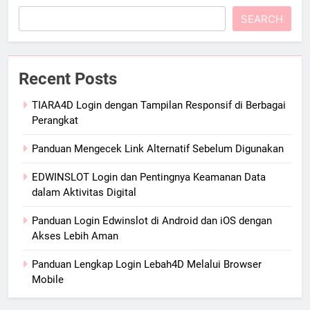
SEARCH
Recent Posts
TIARA4D Login dengan Tampilan Responsif di Berbagai
Perangkat
Panduan Mengecek Link Alternatif Sebelum Digunakan
EDWINSLOT Login dan Pentingnya Keamanan Data
dalam Aktivitas Digital
Panduan Login Edwinslot di Android dan iOS dengan
Akses Lebih Aman
Panduan Lengkap Login Lebah4D Melalui Browser
Mobile