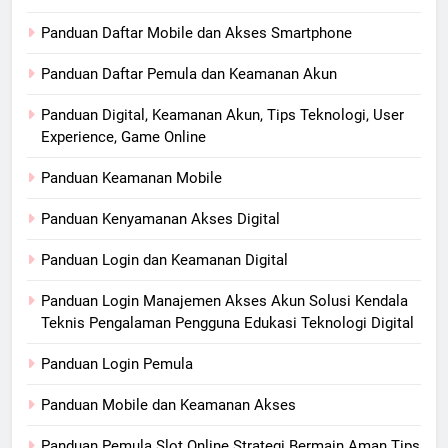
Panduan Daftar Mobile dan Akses Smartphone
Panduan Daftar Pemula dan Keamanan Akun
Panduan Digital, Keamanan Akun, Tips Teknologi, User
Experience, Game Online
Panduan Keamanan Mobile
Panduan Kenyamanan Akses Digital
Panduan Login dan Keamanan Digital
Panduan Login Manajemen Akses Akun Solusi Kendala
Teknis Pengalaman Pengguna Edukasi Teknologi Digital
Panduan Login Pemula
Panduan Mobile dan Keamanan Akses
Panduan Pemula Slot Online Strategi Bermain Aman Tips