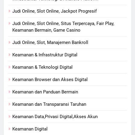
Judi Online, Slot Online, Jackpot Progresif
Judi Online, Slot Online, Situs Terpercaya, Fair Play,
Keamanan Bermain, Game Casino
Judi Online, Slot, Manajemen Bankroll
Keamanan & Infrastruktur Digital
Keamanan & Teknologi Digital
Keamanan Browser dan Akses Digital
Keamanan dan Panduan Bermain
Keamanan dan Transparansi Taruhan
Keamanan Data,Privasi Digital,Akses Akun
Keamanan Digital