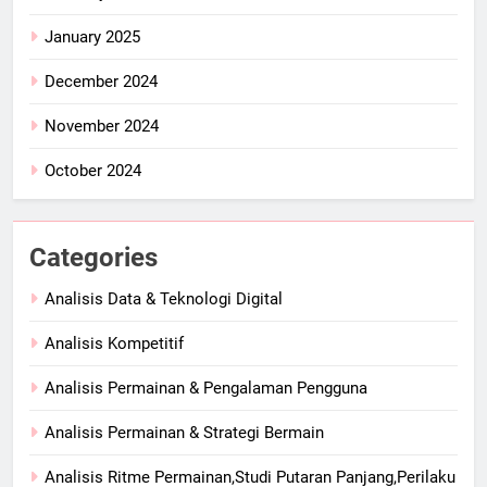
January 2025
December 2024
November 2024
October 2024
Categories
Analisis Data & Teknologi Digital
Analisis Kompetitif
Analisis Permainan & Pengalaman Pengguna
Analisis Permainan & Strategi Bermain
Analisis Ritme Permainan,Studi Putaran Panjang,Perilaku