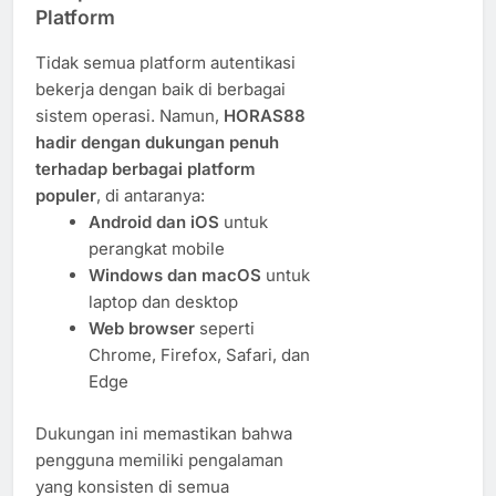
Platform
Tidak semua platform autentikasi
bekerja dengan baik di berbagai
sistem operasi. Namun,
HORAS88
hadir dengan dukungan penuh
terhadap berbagai platform
populer
, di antaranya:
Android dan iOS
untuk
perangkat mobile
Windows dan macOS
untuk
laptop dan desktop
Web browser
seperti
Chrome, Firefox, Safari, dan
Edge
Dukungan ini memastikan bahwa
pengguna memiliki pengalaman
yang konsisten di semua