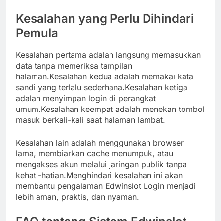
Kesalahan yang Perlu Dihindari
Pemula
Kesalahan pertama adalah langsung memasukkan
data tanpa memeriksa tampilan
halaman.Kesalahan kedua adalah memakai kata
sandi yang terlalu sederhana.Kesalahan ketiga
adalah menyimpan login di perangkat
umum.Kesalahan keempat adalah menekan tombol
masuk berkali-kali saat halaman lambat.
Kesalahan lain adalah menggunakan browser
lama, membiarkan cache menumpuk, atau
mengakses akun melalui jaringan publik tanpa
kehati-hatian.Menghindari kesalahan ini akan
membantu pengalaman Edwinslot Login menjadi
lebih aman, praktis, dan nyaman.