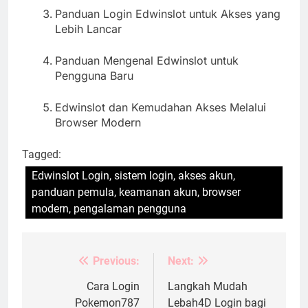
Panduan Login Edwinslot untuk Akses yang
Lebih Lancar
Panduan Mengenal Edwinslot untuk
Pengguna Baru
Edwinslot dan Kemudahan Akses Melalui
Browser Modern
Tagged:
Edwinslot Login, sistem login, akses akun,
panduan pemula, keamanan akun, browser
modern, pengalaman pengguna
Previous:
Next:
Post
navigation
Cara Login
Langkah Mudah
Pokemon787
Lebah4D Login bagi