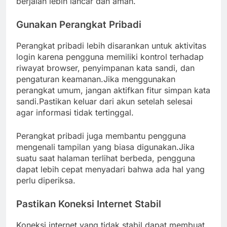
berjalan lebih lancar dan aman.
Gunakan Perangkat Pribadi
Perangkat pribadi lebih disarankan untuk aktivitas
login karena pengguna memiliki kontrol terhadap
riwayat browser, penyimpanan kata sandi, dan
pengaturan keamanan.Jika menggunakan
perangkat umum, jangan aktifkan fitur simpan kata
sandi.Pastikan keluar dari akun setelah selesai
agar informasi tidak tertinggal.
Perangkat pribadi juga membantu pengguna
mengenali tampilan yang biasa digunakan.Jika
suatu saat halaman terlihat berbeda, pengguna
dapat lebih cepat menyadari bahwa ada hal yang
perlu diperiksa.
Pastikan Koneksi Internet Stabil
Koneksi internet yang tidak stabil dapat membuat