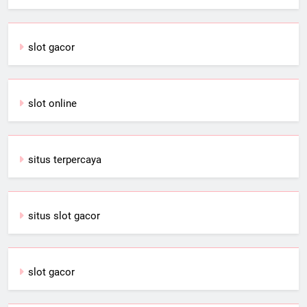
slot gacor
slot online
situs terpercaya
situs slot gacor
slot gacor