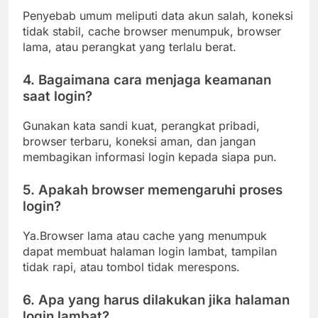
Penyebab umum meliputi data akun salah, koneksi
tidak stabil, cache browser menumpuk, browser
lama, atau perangkat yang terlalu berat.
4. Bagaimana cara menjaga keamanan
saat login?
Gunakan kata sandi kuat, perangkat pribadi,
browser terbaru, koneksi aman, dan jangan
membagikan informasi login kepada siapa pun.
5. Apakah browser memengaruhi proses
login?
Ya.Browser lama atau cache yang menumpuk
dapat membuat halaman login lambat, tampilan
tidak rapi, atau tombol tidak merespons.
6. Apa yang harus dilakukan jika halaman
login lambat?