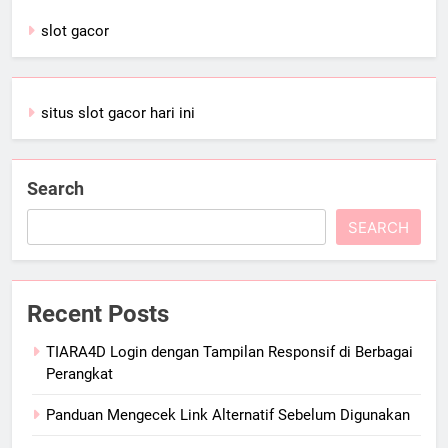
slot gacor
situs slot gacor hari ini
Search
SEARCH
Recent Posts
TIARA4D Login dengan Tampilan Responsif di Berbagai
Perangkat
Panduan Mengecek Link Alternatif Sebelum Digunakan