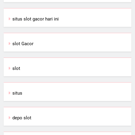
situs slot gacor hari ini
slot Gacor
slot
situs
depo slot