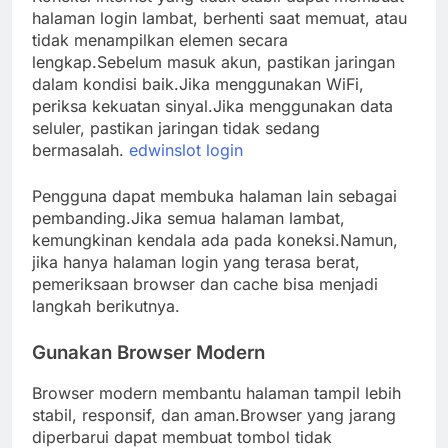
halaman login lambat, berhenti saat memuat, atau
tidak menampilkan elemen secara
lengkap.Sebelum masuk akun, pastikan jaringan
dalam kondisi baik.Jika menggunakan WiFi,
periksa kekuatan sinyal.Jika menggunakan data
seluler, pastikan jaringan tidak sedang
bermasalah.
edwinslot login
Pengguna dapat membuka halaman lain sebagai
pembanding.Jika semua halaman lambat,
kemungkinan kendala ada pada koneksi.Namun,
jika hanya halaman login yang terasa berat,
pemeriksaan browser dan cache bisa menjadi
langkah berikutnya.
Gunakan Browser Modern
Browser modern membantu halaman tampil lebih
stabil, responsif, dan aman.Browser yang jarang
diperbarui dapat membuat tombol tidak