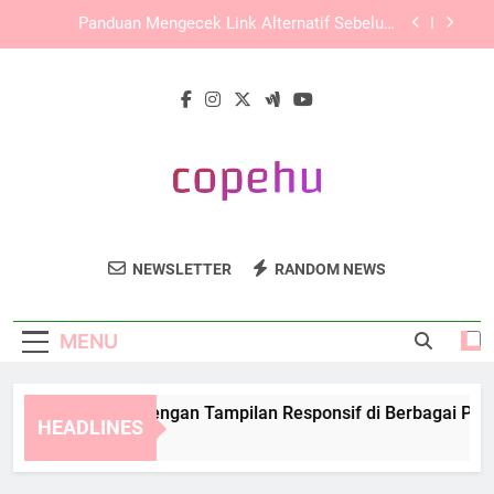
Skip
EDWINSLOT Login dan Pentingnya Keamanan
to
Data dalam Aktivitas Digital
content
Panduan Login Edwinslot di Android dan iOS
dengan Akses Lebih Aman
TIARA4D Login dengan Tampilan Responsif di
Berbagai Perangkat
Panduan Mengecek Link Alternatif Sebelum
Digunakan
EDWINSLOT Login dan Pentingnya Keamanan
Data dalam Aktivitas Digital
Copehu
Copehu Menyediakan Sumber Daya
Panduan Login Edwinslot di Android dan iOS
NEWSLETTER
RANDOM NEWS
dengan Akses Lebih Aman
Pendidikan Untuk Pengembangan Sosial.
MENU
IARA4D Login dengan Tampilan Responsif di Berbagai Perang
HEADLINES
 Weeks Ago