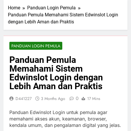
Home
Panduan Login Pemula
Panduan Pemula Memahami Sistem Edwinslot Login
dengan Lebih Aman dan Praktis
PANDUAN LOGIN PEMULA
Panduan Pemula
Memahami Sistem
Edwinslot Login dengan
Lebih Aman dan Praktis
0
D441227
3 Months Ago
17 Mins
Panduan Edwinslot Login untuk pemula agar
memahami akses akun, keamanan, browser,
kendala umum, dan pengalaman digital yang jelas.