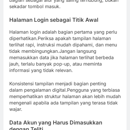
sekadar tombol masuk.
Halaman Login sebagai Titik Awal
Halaman login adalah bagian pertama yang perlu
diperhatikan.Periksa apakah tampilan halaman
terlihat rapi, instruksi mudah dipahami, dan menu
tidak membingungkan.Jangan langsung
memasukkan data jika halaman terlihat berbeda
jauh, terlalu banyak pop-up, atau meminta
informasi yang tidak relevan.
Konsistensi tampilan menjadi bagian penting
dalam pengalaman digital.Pengguna yang terbiasa
memperhatikan struktur halaman akan lebih mudah
mengenali apabila ada tampilan yang terasa tidak
wajar.
Data Akun yang Harus Dimasukkan
dengan Teliti