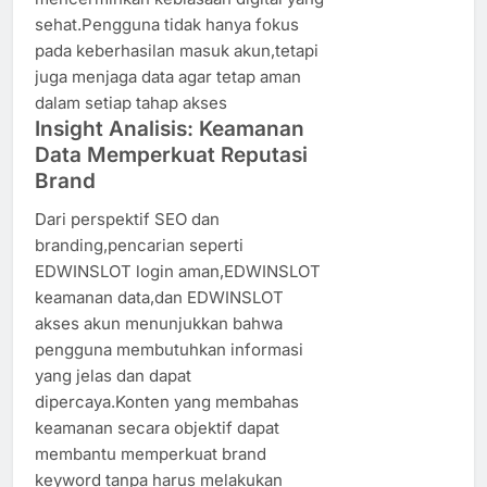
sehat.Pengguna tidak hanya fokus
pada keberhasilan masuk akun,tetapi
juga menjaga data agar tetap aman
dalam setiap tahap akses
Insight Analisis: Keamanan
Data Memperkuat Reputasi
Brand
Dari perspektif SEO dan
branding,pencarian seperti
EDWINSLOT login aman,EDWINSLOT
keamanan data,dan EDWINSLOT
akses akun menunjukkan bahwa
pengguna membutuhkan informasi
yang jelas dan dapat
dipercaya.Konten yang membahas
keamanan secara objektif dapat
membantu memperkuat brand
keyword tanpa harus melakukan