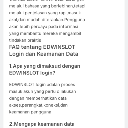
melalui bahasa yang berlebihan,tetapi
melalui penjelasan yang rapi,masuk
akal,dan mudah diterapkan.Pengguna
akan lebih percaya pada informasi
yang membantu mereka mengambil
tindakan praktis
FAQ tentang EDWINSLOT
Login dan Keamanan Data
1.Apa yang dimaksud dengan
EDWINSLOT login?
EDWINSLOT login adalah proses
masuk akun yang perlu dilakukan
dengan memperhatikan data
akses,perangkat,koneksi,dan
keamanan pengguna
2.Mengapa keamanan data