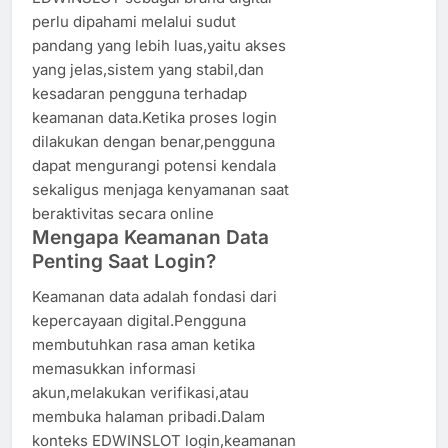
perlu dipahami melalui sudut
pandang yang lebih luas,yaitu akses
yang jelas,sistem yang stabil,dan
kesadaran pengguna terhadap
keamanan data.Ketika proses login
dilakukan dengan benar,pengguna
dapat mengurangi potensi kendala
sekaligus menjaga kenyamanan saat
beraktivitas secara online
Mengapa Keamanan Data
Penting Saat Login?
Keamanan data adalah fondasi dari
kepercayaan digital.Pengguna
membutuhkan rasa aman ketika
memasukkan informasi
akun,melakukan verifikasi,atau
membuka halaman pribadi.Dalam
konteks EDWINSLOT login,keamanan