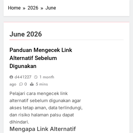
Home
2026
June
June 2026
Panduan Mengecek Link
Alternatif Sebelum
Digunakan
d441227
1 month
ago
0
5 mins
Pelajari cara mengecek link
alternatif sebelum digunakan agar
akses tetap aman, data terlindungi,
dan risiko halaman palsu dapat
dihindari.
Mengapa Link Alternatif