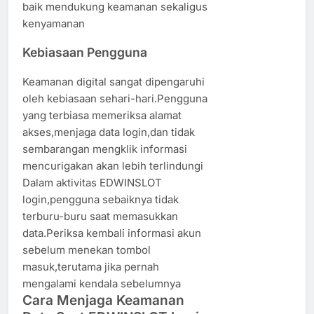
baik mendukung keamanan sekaligus
kenyamanan
Kebiasaan Pengguna
Keamanan digital sangat dipengaruhi
oleh kebiasaan sehari-hari.Pengguna
yang terbiasa memeriksa alamat
akses,menjaga data login,dan tidak
sembarangan mengklik informasi
mencurigakan akan lebih terlindungi
Dalam aktivitas EDWINSLOT
login,pengguna sebaiknya tidak
terburu-buru saat memasukkan
data.Periksa kembali informasi akun
sebelum menekan tombol
masuk,terutama jika pernah
mengalami kendala sebelumnya
Cara Menjaga Keamanan