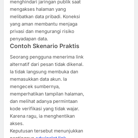
menghindari jaringan publik saat
mengakses halaman yang
melibatkan data pribadi. Koneksi
yang aman membantu menjaga
privasi dan mengurangi risiko
penyadapan data.
Contoh Skenario Praktis
Seorang pengguna menerima link
alternatif dari pesan tidak dikenal.
Ia tidak langsung membuka dan
memasukkan data akun. Ia
mengecek sumbernya,
memperhatikan tampilan halaman,
dan melihat adanya permintaan
kode verifikasi yang tidak wajar.
Karena ragu, ia menghentikan
akses.
Keputusan tersebut menunjukkan