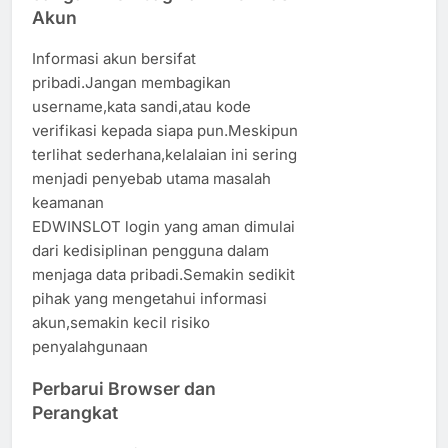
Akun
Informasi akun bersifat
pribadi.Jangan membagikan
username,kata sandi,atau kode
verifikasi kepada siapa pun.Meskipun
terlihat sederhana,kelalaian ini sering
menjadi penyebab utama masalah
keamanan
EDWINSLOT login yang aman dimulai
dari kedisiplinan pengguna dalam
menjaga data pribadi.Semakin sedikit
pihak yang mengetahui informasi
akun,semakin kecil risiko
penyalahgunaan
Perbarui Browser dan
Perangkat