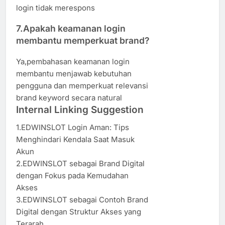
login tidak merespons
7.Apakah keamanan login
membantu memperkuat brand?
Ya,pembahasan keamanan login
membantu menjawab kebutuhan
pengguna dan memperkuat relevansi
brand keyword secara natural
Internal Linking Suggestion
1.EDWINSLOT Login Aman: Tips
Menghindari Kendala Saat Masuk
Akun
2.EDWINSLOT sebagai Brand Digital
dengan Fokus pada Kemudahan
Akses
3.EDWINSLOT sebagai Contoh Brand
Digital dengan Struktur Akses yang
Terarah