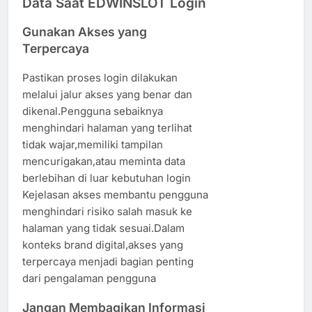
Data Saat EDWINSLOT Login
Gunakan Akses yang
Terpercaya
Pastikan proses login dilakukan
melalui jalur akses yang benar dan
dikenal.Pengguna sebaiknya
menghindari halaman yang terlihat
tidak wajar,memiliki tampilan
mencurigakan,atau meminta data
berlebihan di luar kebutuhan login
Kejelasan akses membantu pengguna
menghindari risiko salah masuk ke
halaman yang tidak sesuai.Dalam
konteks brand digital,akses yang
terpercaya menjadi bagian penting
dari pengalaman pengguna
Jangan Membagikan Informasi