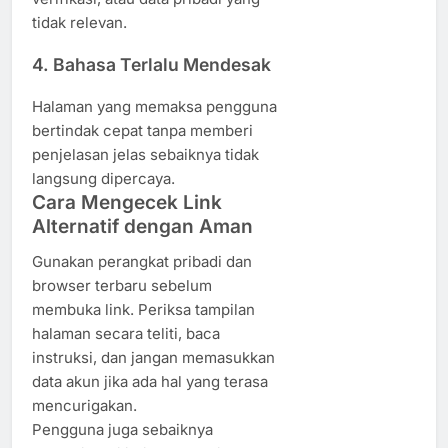
tidak relevan.
4. Bahasa Terlalu Mendesak
Halaman yang memaksa pengguna
bertindak cepat tanpa memberi
penjelasan jelas sebaiknya tidak
langsung dipercaya.
Cara Mengecek Link
Alternatif dengan Aman
Gunakan perangkat pribadi dan
browser terbaru sebelum
membuka link. Periksa tampilan
halaman secara teliti, baca
instruksi, dan jangan memasukkan
data akun jika ada hal yang terasa
mencurigakan.
Pengguna juga sebaiknya