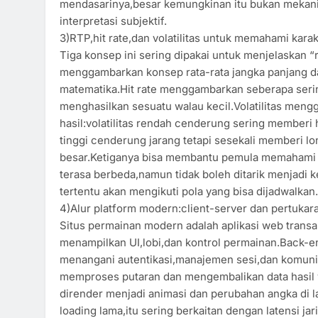
mendasarinya,besar kemungkinan itu bukan mekan
interpretasi subjektif.
3)RTP,hit rate,dan volatilitas untuk memahami kar
Tiga konsep ini sering dipakai untuk menjelaskan 
menggambarkan konsep rata-rata jangka panjang 
matematika.Hit rate menggambarkan seberapa seri
menghasilkan sesuatu walau kecil.Volatilitas men
hasil:volatilitas rendah cenderung sering memberi ha
tinggi cenderung jarang tetapi sesekali memberi lo
besar.Ketiganya bisa membantu pemula memaham
terasa berbeda,namun tidak boleh ditarik menjadi 
tertentu akan mengikuti pola yang bisa dijadwalkan.
4)Alur platform modern:client-server dan pertukar
Situs permainan modern adalah aplikasi web transa
menampilkan UI,lobi,dan kontrol permainan.Back-e
menangani autentikasi,manajemen sesi,dan komuni
memproses putaran dan mengembalikan data hasil
dirender menjadi animasi dan perubahan angka di la
loading lama,itu sering berkaitan dengan latensi jar