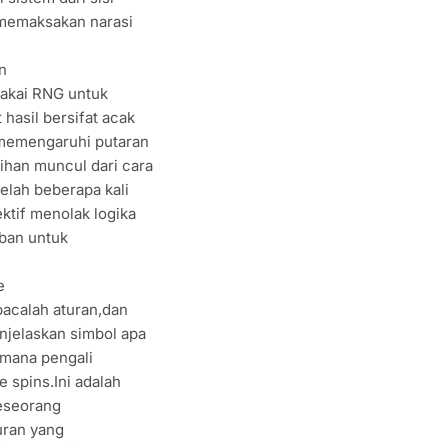
 memaksakan narasi
n
makai RNG untuk
asil bersifat acak
 memengaruhi putaran
bihan muncul dari cara
elah beberapa kali
tif menolak logika
iban untuk
e
bacalah aturan,dan
njelaskan simbol apa
imana pengali
e spins.Ini adalah
seseorang
uran yang