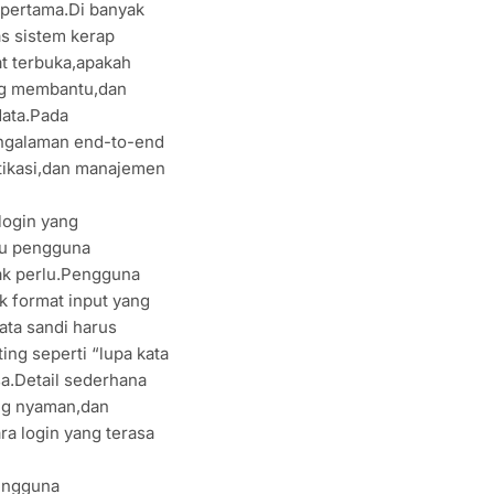
 pertama.Di banyak
as sistem kerap
at terbuka,apakah
ng membantu,dan
ata.Pada
engalaman end-to-end
tikasi,dan manajemen
login yang
ntu pengguna
dak perlu.Pengguna
k format input yang
ata sandi harus
ng seperti “lupa kata
sa.Detail sederhana
ang nyaman,dan
ra login yang terasa
Pengguna