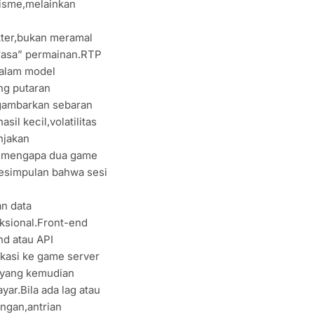
isme,melainkan
akter,bukan meramal
“rasa” permainan.RTP
dalam model
ng putaran
ggambarkan sebaran
sil kecil,volatilitas
njakan
i mengapa dua game
kesimpulan bahwa sesi
an data
ksional.Front-end
nd atau API
kasi ke game server
 yang kemudian
yar.Bila ada lag atau
ingan,antrian