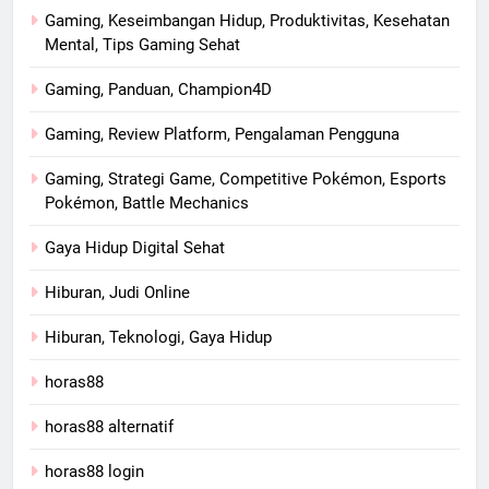
Gaming, Keseimbangan Hidup, Produktivitas, Kesehatan
Mental, Tips Gaming Sehat
Gaming, Panduan, Champion4D
Gaming, Review Platform, Pengalaman Pengguna
Gaming, Strategi Game, Competitive Pokémon, Esports
Pokémon, Battle Mechanics
Gaya Hidup Digital Sehat
Hiburan, Judi Online
Hiburan, Teknologi, Gaya Hidup
horas88
horas88 alternatif
horas88 login