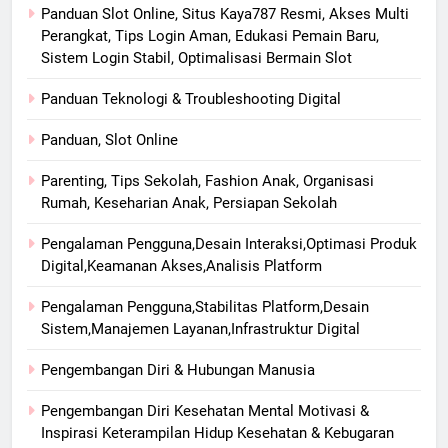
Panduan Slot Online, Situs Kaya787 Resmi, Akses Multi
Perangkat, Tips Login Aman, Edukasi Pemain Baru,
Sistem Login Stabil, Optimalisasi Bermain Slot
Panduan Teknologi & Troubleshooting Digital
Panduan, Slot Online
Parenting, Tips Sekolah, Fashion Anak, Organisasi
Rumah, Keseharian Anak, Persiapan Sekolah
Pengalaman Pengguna,Desain Interaksi,Optimasi Produk
Digital,Keamanan Akses,Analisis Platform
Pengalaman Pengguna,Stabilitas Platform,Desain
Sistem,Manajemen Layanan,Infrastruktur Digital
Pengembangan Diri & Hubungan Manusia
Pengembangan Diri Kesehatan Mental Motivasi &
Inspirasi Keterampilan Hidup Kesehatan & Kebugaran