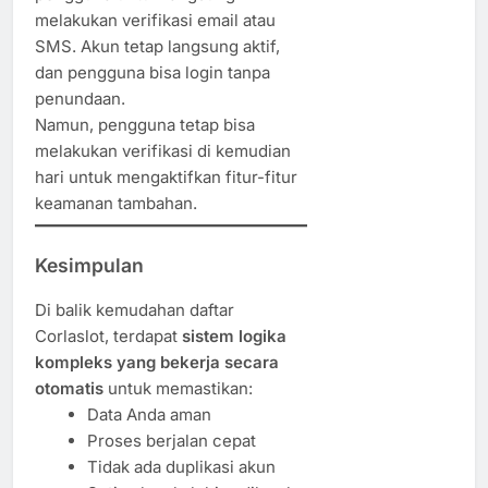
melakukan verifikasi email atau
SMS. Akun tetap langsung aktif,
dan pengguna bisa login tanpa
penundaan.
Namun, pengguna tetap bisa
melakukan verifikasi di kemudian
hari untuk mengaktifkan fitur-fitur
keamanan tambahan.
Kesimpulan
Di balik kemudahan daftar
Corlaslot, terdapat
sistem logika
kompleks yang bekerja secara
otomatis
untuk memastikan:
Data Anda aman
Proses berjalan cepat
Tidak ada duplikasi akun