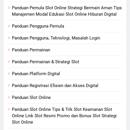
Panduan Pemula Slot Online Strategi Bermain Aman Tips
Manajemen Modal Edukasi Slot Online Hiburan Digital
Panduan Pengguna Pemula
Panduan Pengguna, Teknologi, Masalah Login
Panduan Permainan
Panduan Permainan & Strategi Slot
Panduan Platform Digital
Panduan Registrasi Efisien dan Akses Digital
Panduan Slot Online
Panduan Slot Online Tips & Trik Slot Keamanan Slot
Online Link Slot Resmi Promo dan Bonus Slot Strategi
Slot Online