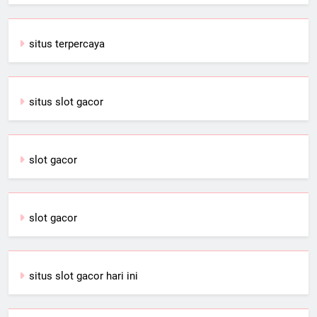
situs terpercaya
situs slot gacor
slot gacor
slot gacor
situs slot gacor hari ini