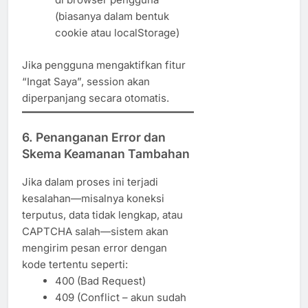
(biasanya dalam bentuk
cookie atau localStorage)
Jika pengguna mengaktifkan fitur
“Ingat Saya”, session akan
diperpanjang secara otomatis.
6.
Penanganan Error dan
Skema Keamanan Tambahan
Jika dalam proses ini terjadi
kesalahan—misalnya koneksi
terputus, data tidak lengkap, atau
CAPTCHA salah—sistem akan
mengirim pesan error dengan
kode tertentu seperti:
400 (Bad Request)
409 (Conflict – akun sudah