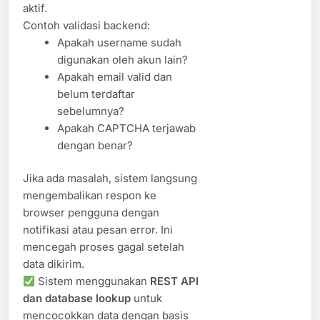
aktif.
Contoh validasi backend:
Apakah username sudah
digunakan oleh akun lain?
Apakah email valid dan
belum terdaftar
sebelumnya?
Apakah CAPTCHA terjawab
dengan benar?
Jika ada masalah, sistem langsung
mengembalikan respon ke
browser pengguna dengan
notifikasi atau pesan error. Ini
mencegah proses gagal setelah
data dikirim.
Sistem menggunakan
REST API
dan database lookup
untuk
mencocokkan data dengan basis