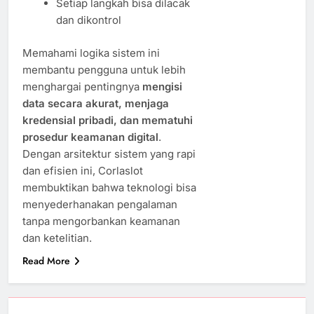
Setiap langkah bisa dilacak
dan dikontrol
Memahami logika sistem ini
membantu pengguna untuk lebih
menghargai pentingnya
mengisi
data secara akurat, menjaga
kredensial pribadi, dan mematuhi
prosedur keamanan digital
.
Dengan arsitektur sistem yang rapi
dan efisien ini, Corlaslot
membuktikan bahwa teknologi bisa
menyederhanakan pengalaman
tanpa mengorbankan keamanan
dan ketelitian.
Read More