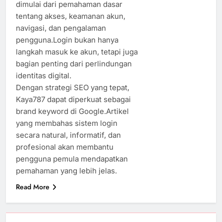
dimulai dari pemahaman dasar
tentang akses, keamanan akun,
navigasi, dan pengalaman
pengguna.Login bukan hanya
langkah masuk ke akun, tetapi juga
bagian penting dari perlindungan
identitas digital.
Dengan strategi SEO yang tepat,
Kaya787 dapat diperkuat sebagai
brand keyword di Google.Artikel
yang membahas sistem login
secara natural, informatif, dan
profesional akan membantu
pengguna pemula mendapatkan
pemahaman yang lebih jelas.
Read More