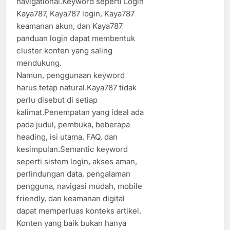
navigational.Keyword seperti Login
Kaya787, Kaya787 login, Kaya787
keamanan akun, dan Kaya787
panduan login dapat membentuk
cluster konten yang saling
mendukung.
Namun, penggunaan keyword
harus tetap natural.Kaya787 tidak
perlu disebut di setiap
kalimat.Penempatan yang ideal ada
pada judul, pembuka, beberapa
heading, isi utama, FAQ, dan
kesimpulan.Semantic keyword
seperti sistem login, akses aman,
perlindungan data, pengalaman
pengguna, navigasi mudah, mobile
friendly, dan keamanan digital
dapat memperluas konteks artikel.
Konten yang baik bukan hanya