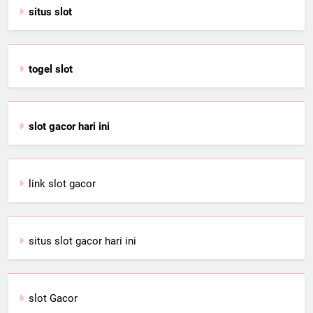
situs slot
togel slot
slot gacor hari ini
link slot gacor
situs slot gacor hari ini
slot Gacor