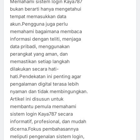
Memahami sistem login Kaya787
bukan berarti hanya mengetahui
tempat memasukkan data
akun.Pengguna juga perlu
memahami bagaimana membaca
informasi dengan teliti, menjaga
data pribadi, menggunakan
perangkat yang aman, dan
memastikan setiap langkah
dilakukan secara hati-
hati.Pendekatan ini penting agar
pengalaman digital terasa lebih
nyaman dan tidak membingungkan.
Artikel ini disusun untuk
membantu pemula memahami
sistem login Kaya787 secara
informatif, profesional, dan mudah
dicerna.Fokus pembahasannya
meliputi pengenalan sistem login,