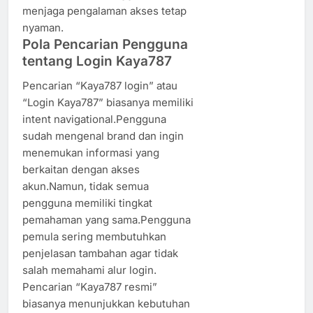
menjaga pengalaman akses tetap
nyaman.
Pola Pencarian Pengguna
tentang Login Kaya787
Pencarian “Kaya787 login” atau
“Login Kaya787” biasanya memiliki
intent navigational.Pengguna
sudah mengenal brand dan ingin
menemukan informasi yang
berkaitan dengan akses
akun.Namun, tidak semua
pengguna memiliki tingkat
pemahaman yang sama.Pengguna
pemula sering membutuhkan
penjelasan tambahan agar tidak
salah memahami alur login.
Pencarian “Kaya787 resmi”
biasanya menunjukkan kebutuhan