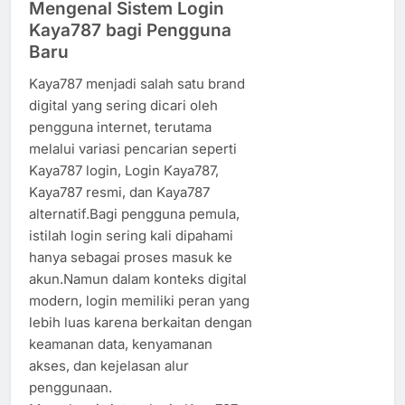
Mengenal Sistem Login
Kaya787 bagi Pengguna
Baru
Kaya787 menjadi salah satu brand
digital yang sering dicari oleh
pengguna internet, terutama
melalui variasi pencarian seperti
Kaya787 login, Login Kaya787,
Kaya787 resmi, dan Kaya787
alternatif.Bagi pengguna pemula,
istilah login sering kali dipahami
hanya sebagai proses masuk ke
akun.Namun dalam konteks digital
modern, login memiliki peran yang
lebih luas karena berkaitan dengan
keamanan data, kenyamanan
akses, dan kejelasan alur
penggunaan.