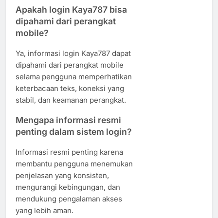
Apakah login Kaya787 bisa
dipahami dari perangkat
mobile?
Ya, informasi login Kaya787 dapat
dipahami dari perangkat mobile
selama pengguna memperhatikan
keterbacaan teks, koneksi yang
stabil, dan keamanan perangkat.
Mengapa informasi resmi
penting dalam sistem login?
Informasi resmi penting karena
membantu pengguna menemukan
penjelasan yang konsisten,
mengurangi kebingungan, dan
mendukung pengalaman akses
yang lebih aman.