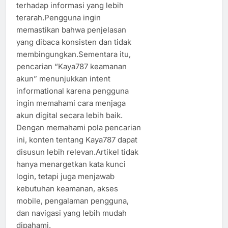
terhadap informasi yang lebih
terarah.Pengguna ingin
memastikan bahwa penjelasan
yang dibaca konsisten dan tidak
membingungkan.Sementara itu,
pencarian “Kaya787 keamanan
akun” menunjukkan intent
informational karena pengguna
ingin memahami cara menjaga
akun digital secara lebih baik.
Dengan memahami pola pencarian
ini, konten tentang Kaya787 dapat
disusun lebih relevan.Artikel tidak
hanya menargetkan kata kunci
login, tetapi juga menjawab
kebutuhan keamanan, akses
mobile, pengalaman pengguna,
dan navigasi yang lebih mudah
dipahami.