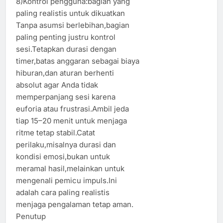
8)Kontrol pengguna:bagian yang
paling realistis untuk dikuatkan
Tanpa asumsi berlebihan,bagian
paling penting justru kontrol
sesi.Tetapkan durasi dengan
timer,batas anggaran sebagai biaya
hiburan,dan aturan berhenti
absolut agar Anda tidak
memperpanjang sesi karena
euforia atau frustrasi.Ambil jeda
tiap 15–20 menit untuk menjaga
ritme tetap stabil.Catat
perilaku,misalnya durasi dan
kondisi emosi,bukan untuk
meramal hasil,melainkan untuk
mengenali pemicu impuls.Ini
adalah cara paling realistis
menjaga pengalaman tetap aman.
Penutup