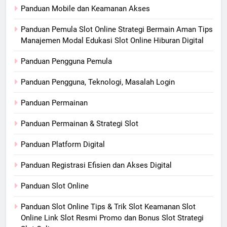
Panduan Mobile dan Keamanan Akses
Panduan Pemula Slot Online Strategi Bermain Aman Tips
Manajemen Modal Edukasi Slot Online Hiburan Digital
Panduan Pengguna Pemula
Panduan Pengguna, Teknologi, Masalah Login
Panduan Permainan
Panduan Permainan & Strategi Slot
Panduan Platform Digital
Panduan Registrasi Efisien dan Akses Digital
Panduan Slot Online
Panduan Slot Online Tips & Trik Slot Keamanan Slot
Online Link Slot Resmi Promo dan Bonus Slot Strategi