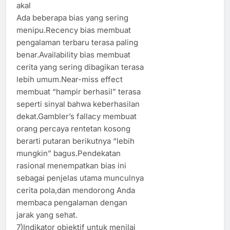
akal
Ada beberapa bias yang sering
menipu.Recency bias membuat
pengalaman terbaru terasa paling
benar.Availability bias membuat
cerita yang sering dibagikan terasa
lebih umum.Near-miss effect
membuat “hampir berhasil” terasa
seperti sinyal bahwa keberhasilan
dekat.Gambler’s fallacy membuat
orang percaya rentetan kosong
berarti putaran berikutnya “lebih
mungkin” bagus.Pendekatan
rasional menempatkan bias ini
sebagai penjelas utama munculnya
cerita pola,dan mendorong Anda
membaca pengalaman dengan
jarak yang sehat.
7)Indikator objektif untuk menilai