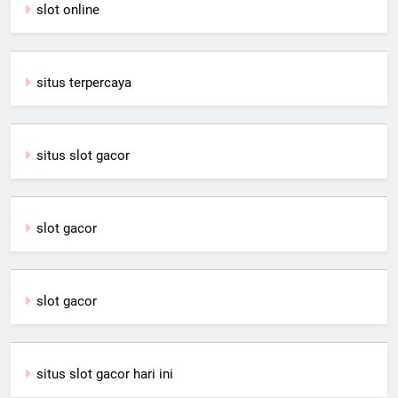
slot online
situs terpercaya
situs slot gacor
slot gacor
slot gacor
situs slot gacor hari ini