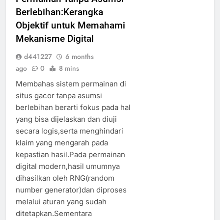
Berlebihan:Kerangka
Objektif untuk Memahami
Mekanisme Digital
d441227
6 months
ago
0
8 mins
Membahas sistem permainan di
situs gacor tanpa asumsi
berlebihan berarti fokus pada hal
yang bisa dijelaskan dan diuji
secara logis,serta menghindari
klaim yang mengarah pada
kepastian hasil.Pada permainan
digital modern,hasil umumnya
dihasilkan oleh RNG(random
number generator)dan diproses
melalui aturan yang sudah
ditetapkan.Sementara