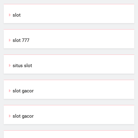
slot
slot 777
situs slot
slot gacor
slot gacor