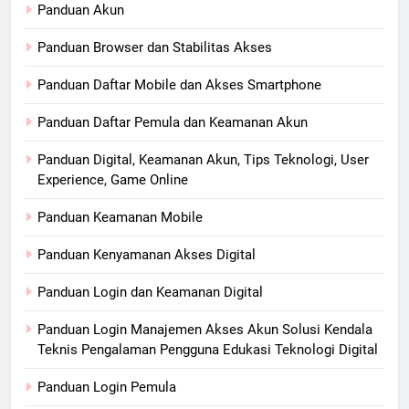
Panduan Akun
Panduan Browser dan Stabilitas Akses
Panduan Daftar Mobile dan Akses Smartphone
Panduan Daftar Pemula dan Keamanan Akun
Panduan Digital, Keamanan Akun, Tips Teknologi, User
Experience, Game Online
Panduan Keamanan Mobile
Panduan Kenyamanan Akses Digital
Panduan Login dan Keamanan Digital
Panduan Login Manajemen Akses Akun Solusi Kendala
Teknis Pengalaman Pengguna Edukasi Teknologi Digital
Panduan Login Pemula