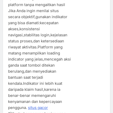
platform tanpa mengaitkan hasil
Jika Anda ingin menilai situs
secara objektif,gunakan indikator
yang bisa diamati:kecepatan
akses,konsistensi
navigasi,stabilitas login,kejelasan
status proses,dan ketersediaan
riwayat aktivitas.Platform yang
matang menampilkan loading
indicator yang jelas,mencegah aksi
ganda saat tombol ditekan
berulang,dan menyediakan
bantuan saat terjadi
kendala.Indikator ini lebih kuat
daripada klaim hasil,karena ia
benar-benar memengaruhi
kenyamanan dan kepercayaan
pengguna.
situs gacor