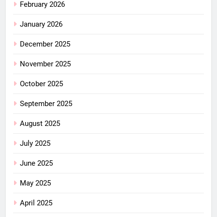
February 2026
January 2026
December 2025
November 2025
October 2025
September 2025
August 2025
July 2025
June 2025
May 2025
April 2025