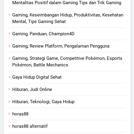
Mentalitas Positif dalam Gaming Tips dan Trik Gaming
Gaming, Keseimbangan Hidup, Produktivitas, Kesehatan
Mental, Tips Gaming Sehat
Gaming, Panduan, Champion4D
Gaming, Review Platform, Pengalaman Pengguna
Gaming, Strategi Game, Competitive Pokémon, Esports
Pokémon, Battle Mechanics
Gaya Hidup Digital Sehat
Hiburan, Judi Online
Hiburan, Teknologi, Gaya Hidup
horas88
horas88 alternatif