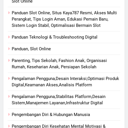
Slot Online
Panduan Slot Online, Situs Kaya787 Resmi, Akses Multi
Perangkat, Tips Login Aman, Edukasi Pemain Baru,
Sistem Login Stabil, Optimalisasi Bermain Slot
Panduan Teknologi & Troubleshooting Digital
Panduan, Slot Online
Parenting, Tips Sekolah, Fashion Anak, Organisasi
Rumah, Keseharian Anak, Persiapan Sekolah
Pengalaman Pengguna,Desain Interaksi,Optimasi Produk
Digital,Keamanan Akses,Analisis Platform
Pengalaman Pengguna,Stabilitas Platform,Desain
Sistem,Manajemen Layanan,Infrastruktur Digital
Pengembangan Diri & Hubungan Manusia
Pengembangan Diri Kesehatan Mental Motivasi &