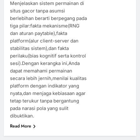
Menjelaskan sistem permainan di
situs gacor tanpa asumsi
berlebihan berarti berpegang pada
tiga pilar:fakta mekanisme(RNG
dan aturan paytable),fakta
platform(alur client-server dan
stabilitas sistem),dan fakta
perilaku(bias kognitif serta kontrol
sesi).Dengan kerangka ini,Anda
dapat memahami permainan
secara lebih jernih,menilai kualitas
platform dengan indikator yang
nyata,dan menjaga kebiasaan agar
tetap terukur tanpa bergantung
pada narasi pola yang sulit
dibuktikan.
Read More