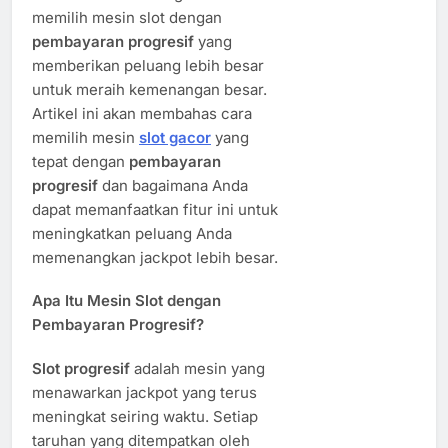
memilih mesin slot dengan
pembayaran progresif
yang
memberikan peluang lebih besar
untuk meraih kemenangan besar.
Artikel ini akan membahas cara
memilih mesin
slot gacor
yang
tepat dengan
pembayaran
progresif
dan bagaimana Anda
dapat memanfaatkan fitur ini untuk
meningkatkan peluang Anda
memenangkan jackpot lebih besar.
Apa Itu Mesin Slot dengan
Pembayaran Progresif?
Slot progresif
adalah mesin yang
menawarkan jackpot yang terus
meningkat seiring waktu. Setiap
taruhan yang ditempatkan oleh