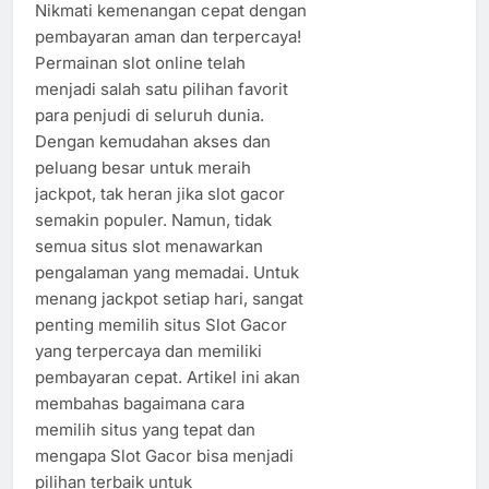
Nikmati kemenangan cepat dengan
pembayaran aman dan terpercaya!
Permainan slot online telah
menjadi salah satu pilihan favorit
para penjudi di seluruh dunia.
Dengan kemudahan akses dan
peluang besar untuk meraih
jackpot, tak heran jika slot gacor
semakin populer. Namun, tidak
semua situs slot menawarkan
pengalaman yang memadai. Untuk
menang jackpot setiap hari, sangat
penting memilih situs Slot Gacor
yang terpercaya dan memiliki
pembayaran cepat. Artikel ini akan
membahas bagaimana cara
memilih situs yang tepat dan
mengapa Slot Gacor bisa menjadi
pilihan terbaik untuk