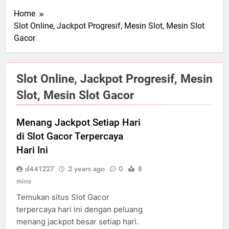
Home
Slot Online, Jackpot Progresif, Mesin Slot, Mesin Slot
Gacor
Slot Online, Jackpot Progresif, Mesin
Slot, Mesin Slot Gacor
Menang Jackpot Setiap Hari
di Slot Gacor Terpercaya
Hari Ini
d441227
2 years ago
0
8
mins
Temukan situs Slot Gacor
terpercaya hari ini dengan peluang
menang jackpot besar setiap hari.