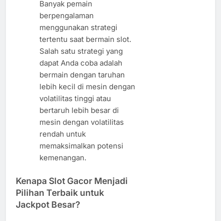
Banyak pemain
berpengalaman
menggunakan strategi
tertentu saat bermain slot.
Salah satu strategi yang
dapat Anda coba adalah
bermain dengan taruhan
lebih kecil di mesin dengan
volatilitas tinggi atau
bertaruh lebih besar di
mesin dengan volatilitas
rendah untuk
memaksimalkan potensi
kemenangan.
Kenapa Slot Gacor Menjadi
Pilihan Terbaik untuk
Jackpot Besar?