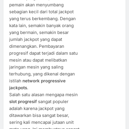
pemain akan menyumbang
sebagian kecil dari total jackpot
yang terus berkembang. Dengan
kata lain, semakin banyak orang
yang bermain, semakin besar
jumlah jackpot yang dapat
dimenangkan. Pembayaran
progresif dapat terjadi dalam satu
mesin atau dapat melibatkan
jaringan mesin yang saling
terhubung, yang dikenal dengan
istilah
network progressive
jackpots
.
Salah satu alasan mengapa mesin
slot progresif
sangat populer
adalah karena jackpot yang
ditawarkan bisa sangat besar,
sering kali mencapai jutaan unit