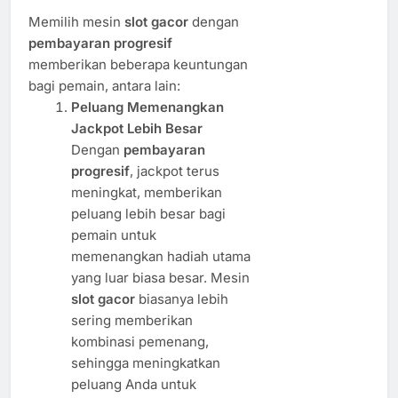
Memilih mesin
slot gacor
dengan
pembayaran progresif
memberikan beberapa keuntungan
bagi pemain, antara lain:
Peluang Memenangkan
Jackpot Lebih Besar
Dengan
pembayaran
progresif
, jackpot terus
meningkat, memberikan
peluang lebih besar bagi
pemain untuk
memenangkan hadiah utama
yang luar biasa besar. Mesin
slot gacor
biasanya lebih
sering memberikan
kombinasi pemenang,
sehingga meningkatkan
peluang Anda untuk