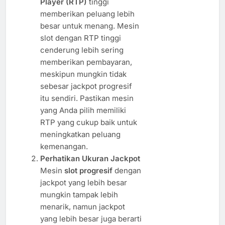
Player (RTP)
tinggi
memberikan peluang lebih
besar untuk menang. Mesin
slot dengan RTP tinggi
cenderung lebih sering
memberikan pembayaran,
meskipun mungkin tidak
sebesar jackpot progresif
itu sendiri. Pastikan mesin
yang Anda pilih memiliki
RTP yang cukup baik untuk
meningkatkan peluang
kemenangan.
Perhatikan Ukuran Jackpot
Mesin
slot progresif
dengan
jackpot yang lebih besar
mungkin tampak lebih
menarik, namun jackpot
yang lebih besar juga berarti