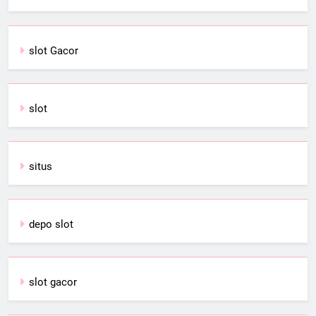
slot Gacor
slot
situs
depo slot
slot gacor