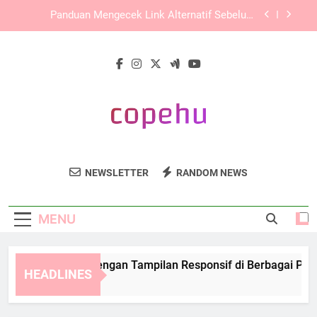
Skip
EDWINSLOT Login dan Pentingnya Keamanan
to
Data dalam Aktivitas Digital
content
Panduan Login Edwinslot di Android dan iOS
dengan Akses Lebih Aman
TIARA4D Login dengan Tampilan Responsif di
Berbagai Perangkat
Panduan Mengecek Link Alternatif Sebelum
Digunakan
EDWINSLOT Login dan Pentingnya Keamanan
Data dalam Aktivitas Digital
Copehu
Copehu Menyediakan Sumber Daya
Panduan Login Edwinslot di Android dan iOS
NEWSLETTER
RANDOM NEWS
dengan Akses Lebih Aman
Pendidikan Untuk Pengembangan Sosial.
MENU
IARA4D Login dengan Tampilan Responsif di Berbagai Perang
HEADLINES
 Month Ago