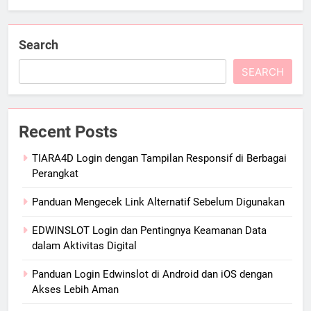
Search
SEARCH
Recent Posts
TIARA4D Login dengan Tampilan Responsif di Berbagai
Perangkat
Panduan Mengecek Link Alternatif Sebelum Digunakan
EDWINSLOT Login dan Pentingnya Keamanan Data
dalam Aktivitas Digital
Panduan Login Edwinslot di Android dan iOS dengan
Akses Lebih Aman