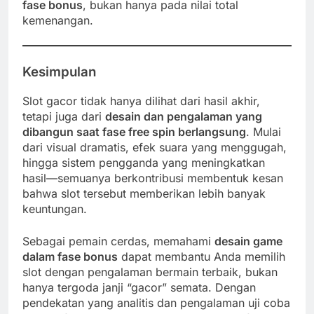
fase bonus
, bukan hanya pada nilai total
kemenangan.
Kesimpulan
Slot gacor tidak hanya dilihat dari hasil akhir,
tetapi juga dari
desain dan pengalaman yang
dibangun saat fase free spin berlangsung
. Mulai
dari visual dramatis, efek suara yang menggugah,
hingga sistem pengganda yang meningkatkan
hasil—semuanya berkontribusi membentuk kesan
bahwa slot tersebut memberikan lebih banyak
keuntungan.
Sebagai pemain cerdas, memahami
desain game
dalam fase bonus
dapat membantu Anda memilih
slot dengan pengalaman bermain terbaik, bukan
hanya tergoda janji “gacor” semata. Dengan
pendekatan yang analitis dan pengalaman uji coba