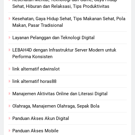
Sehat, Hiburan dan Relaksasi, Tips Produktivitas
Kesehatan, Gaya Hidup Sehat, Tips Makanan Sehat, Pola
Makan, Pasar Tradisional
Layanan Pelanggan dan Teknologi Digital
LEBAH4D dengan Infrastruktur Server Modern untuk
Performa Konsisten
link alternatif edwinslot
link alternatif horas88
Manajemen Aktivitas Online dan Literasi Digital
Olahraga, Manajemen Olahraga, Sepak Bola
Panduan Akses Akun Digital
Panduan Akses Mobile