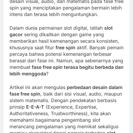
desain visual, audio, dan matematis pada fase free
spin yang menciptakan pengalaman bermain lebih
intens dan terasa lebih menguntungkan.
Dalam dunia permainan slot digital, istilah
slot
gacor
sering dikaitkan dengan game yang
memberikan hasil kemenangan secara konsisten,
khususnya saat fitur
free spin
aktif. Banyak pemain
percaya bahwa potensi kemenangan terbesar
berasal dari fase ini. Namun, apa sebenarnya yang
membuat
fase free spin terasa begitu berbeda dan
lebih menggoda
?
Artikel ini akan mengulas
perbedaan desain dalam
fase free spin
, baik dari sisi visual, audio, maupun
sistem matematis. Dengan pendekatan berbasis
prinsip
E-E-A-T
(Experience, Expertise,
Authoritativeness, Trustworthiness), kita akan
memahami bagaimana pengembang slot
merancang pengalaman yang memikat sekaligus