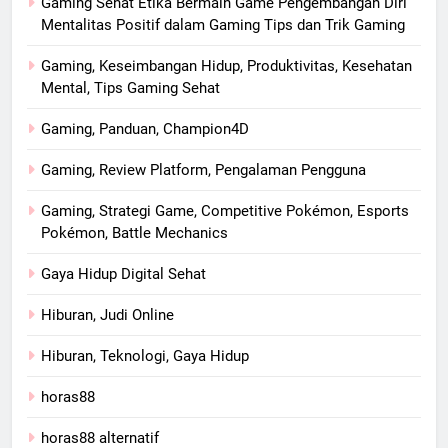
Gaming Sehat Etika Bermain Game Pengembangan Diri
Mentalitas Positif dalam Gaming Tips dan Trik Gaming
Gaming, Keseimbangan Hidup, Produktivitas, Kesehatan
Mental, Tips Gaming Sehat
Gaming, Panduan, Champion4D
Gaming, Review Platform, Pengalaman Pengguna
Gaming, Strategi Game, Competitive Pokémon, Esports
Pokémon, Battle Mechanics
Gaya Hidup Digital Sehat
Hiburan, Judi Online
Hiburan, Teknologi, Gaya Hidup
horas88
horas88 alternatif