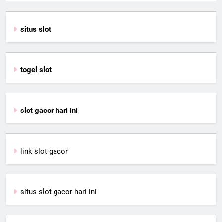
situs slot
togel slot
slot gacor hari ini
link slot gacor
situs slot gacor hari ini