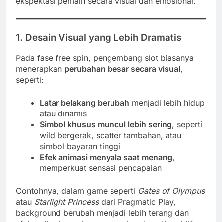
ekspektasi pemain secara visual dan emosional.
1. Desain Visual yang Lebih Dramatis
Pada fase free spin, pengembang slot biasanya
menerapkan
perubahan besar secara visual
,
seperti:
Latar belakang berubah
menjadi lebih hidup
atau dinamis
Simbol khusus muncul lebih sering
, seperti
wild bergerak, scatter tambahan, atau
simbol bayaran tinggi
Efek animasi menyala saat menang
,
memperkuat sensasi pencapaian
Contohnya, dalam game seperti
Gates of Olympus
atau
Starlight Princess
dari Pragmatic Play,
background berubah menjadi lebih terang dan