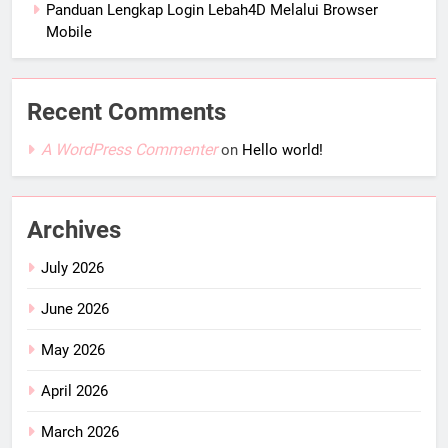
Panduan Lengkap Login Lebah4D Melalui Browser
Mobile
Recent Comments
A WordPress Commenter
on
Hello world!
Archives
July 2026
June 2026
May 2026
April 2026
March 2026