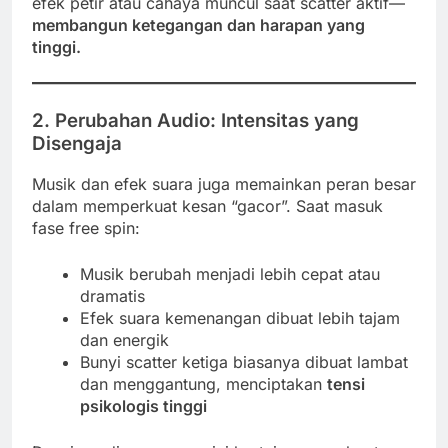
efek petir atau cahaya muncul saat scatter aktif—
membangun ketegangan dan harapan yang
tinggi.
2. Perubahan Audio: Intensitas yang
Disengaja
Musik dan efek suara juga memainkan peran besar
dalam memperkuat kesan “gacor”. Saat masuk
fase free spin:
Musik berubah menjadi lebih cepat atau
dramatis
Efek suara kemenangan dibuat lebih tajam
dan energik
Bunyi scatter ketiga biasanya dibuat lambat
dan menggantung, menciptakan
tensi
psikologis tinggi