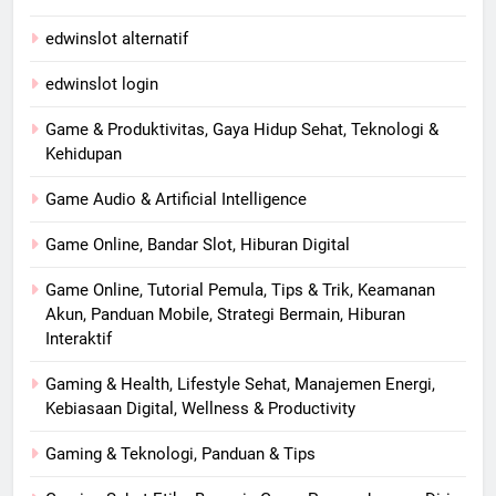
edwinslot alternatif
edwinslot login
Game & Produktivitas, Gaya Hidup Sehat, Teknologi &
Kehidupan
Game Audio & Artificial Intelligence
Game Online, Bandar Slot, Hiburan Digital
Game Online, Tutorial Pemula, Tips & Trik, Keamanan
Akun, Panduan Mobile, Strategi Bermain, Hiburan
Interaktif
Gaming & Health, Lifestyle Sehat, Manajemen Energi,
Kebiasaan Digital, Wellness & Productivity
Gaming & Teknologi, Panduan & Tips