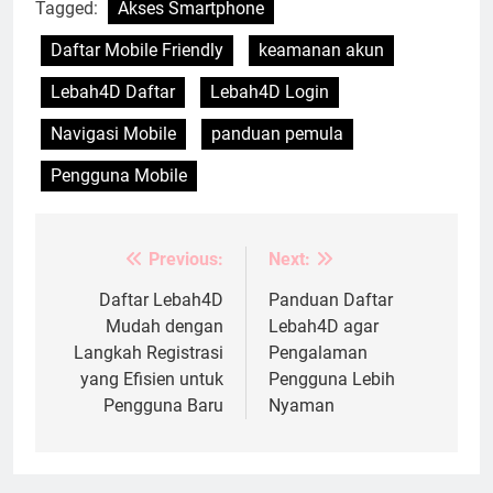
Tagged:
Akses Smartphone
Daftar Mobile Friendly
keamanan akun
Lebah4D Daftar
Lebah4D Login
Navigasi Mobile
panduan pemula
Pengguna Mobile
Previous:
Next:
Post
navigation
Daftar Lebah4D
Panduan Daftar
Mudah dengan
Lebah4D agar
Langkah Registrasi
Pengalaman
yang Efisien untuk
Pengguna Lebih
Pengguna Baru
Nyaman