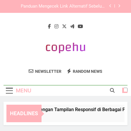
Skip
EDWINSLOT Login dan Pentingnya Keamanan
to
Data dalam Aktivitas Digital
content
Panduan Login Edwinslot di Android dan iOS
dengan Akses Lebih Aman
TIARA4D Login dengan Tampilan Responsif di
Berbagai Perangkat
Panduan Mengecek Link Alternatif Sebelum
Digunakan
EDWINSLOT Login dan Pentingnya Keamanan
Data dalam Aktivitas Digital
Copehu
Copehu Menyediakan Sumber Daya
Panduan Login Edwinslot di Android dan iOS
NEWSLETTER
RANDOM NEWS
dengan Akses Lebih Aman
Pendidikan Untuk Pengembangan Sosial.
MENU
ARA4D Login dengan Tampilan Responsif di Berbagai Perangk
HEADLINES
Weeks Ago