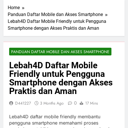
Home
Panduan Daftar Mobile dan Akses Smartphone
Lebah4D Daftar Mobile Friendly untuk Pengguna
Smartphone dengan Akses Praktis dan Aman
PANDUAN DAFTAR MOBILE DAN AKSES SMARTPHONE
Lebah4D Daftar Mobile
Friendly untuk Pengguna
Smartphone dengan Akses
Praktis dan Aman
0
D441227
3 Months Ago
17 Mins
Lebah4D daftar mobile friendly membantu
pengguna smartphone memahami proses