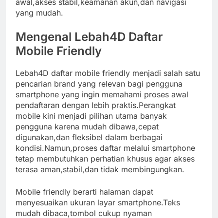
awal,akses stabil,keamanan akun,dan navigasi
yang mudah.
Mengenal Lebah4D Daftar
Mobile Friendly
Lebah4D daftar mobile friendly menjadi salah satu
pencarian brand yang relevan bagi pengguna
smartphone yang ingin memahami proses awal
pendaftaran dengan lebih praktis.Perangkat
mobile kini menjadi pilihan utama banyak
pengguna karena mudah dibawa,cepat
digunakan,dan fleksibel dalam berbagai
kondisi.Namun,proses daftar melalui smartphone
tetap membutuhkan perhatian khusus agar akses
terasa aman,stabil,dan tidak membingungkan.
Mobile friendly berarti halaman dapat
menyesuaikan ukuran layar smartphone.Teks
mudah dibaca,tombol cukup nyaman