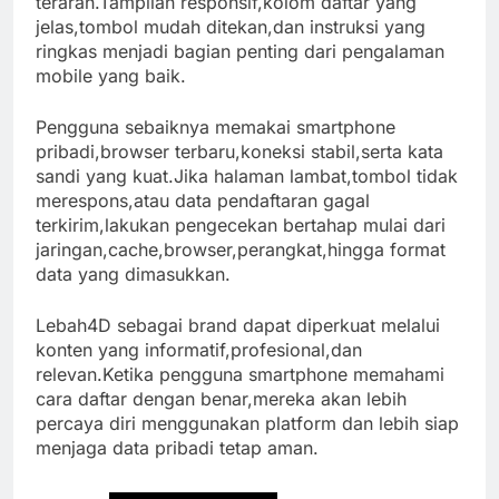
terarah.Tampilan responsif,kolom daftar yang
jelas,tombol mudah ditekan,dan instruksi yang
ringkas menjadi bagian penting dari pengalaman
mobile yang baik.
Pengguna sebaiknya memakai smartphone
pribadi,browser terbaru,koneksi stabil,serta kata
sandi yang kuat.Jika halaman lambat,tombol tidak
merespons,atau data pendaftaran gagal
terkirim,lakukan pengecekan bertahap mulai dari
jaringan,cache,browser,perangkat,hingga format
data yang dimasukkan.
Lebah4D sebagai brand dapat diperkuat melalui
konten yang informatif,profesional,dan
relevan.Ketika pengguna smartphone memahami
cara daftar dengan benar,mereka akan lebih
percaya diri menggunakan platform dan lebih siap
menjaga data pribadi tetap aman.