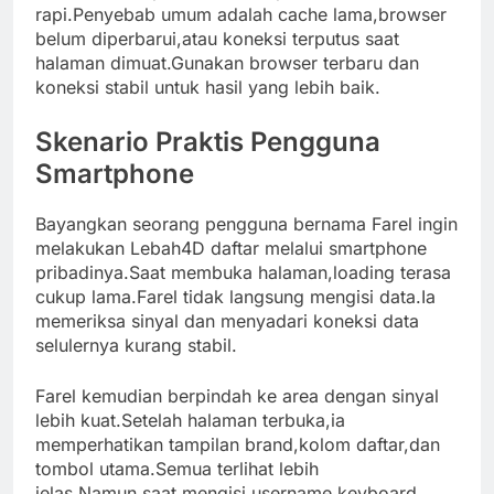
rapi.Penyebab umum adalah cache lama,browser
belum diperbarui,atau koneksi terputus saat
halaman dimuat.Gunakan browser terbaru dan
koneksi stabil untuk hasil yang lebih baik.
Skenario Praktis Pengguna
Smartphone
Bayangkan seorang pengguna bernama Farel ingin
melakukan Lebah4D daftar melalui smartphone
pribadinya.Saat membuka halaman,loading terasa
cukup lama.Farel tidak langsung mengisi data.Ia
memeriksa sinyal dan menyadari koneksi data
selulernya kurang stabil.
Farel kemudian berpindah ke area dengan sinyal
lebih kuat.Setelah halaman terbuka,ia
memperhatikan tampilan brand,kolom daftar,dan
tombol utama.Semua terlihat lebih
jelas.Namun,saat mengisi username,keyboard