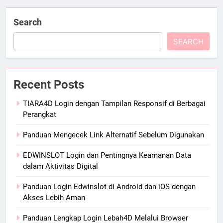
Search
SEARCH
Recent Posts
TIARA4D Login dengan Tampilan Responsif di Berbagai
Perangkat
Panduan Mengecek Link Alternatif Sebelum Digunakan
EDWINSLOT Login dan Pentingnya Keamanan Data
dalam Aktivitas Digital
Panduan Login Edwinslot di Android dan iOS dengan
Akses Lebih Aman
Panduan Lengkap Login Lebah4D Melalui Browser