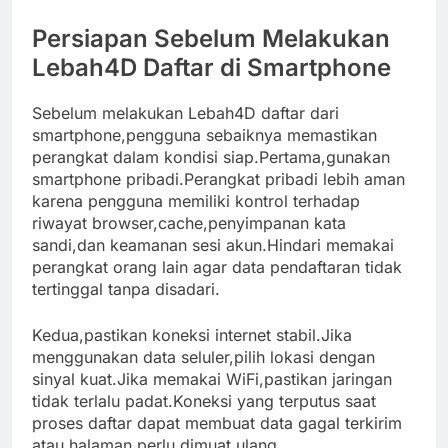
Persiapan Sebelum Melakukan
Lebah4D Daftar di Smartphone
Sebelum melakukan Lebah4D daftar dari
smartphone,pengguna sebaiknya memastikan
perangkat dalam kondisi siap.Pertama,gunakan
smartphone pribadi.Perangkat pribadi lebih aman
karena pengguna memiliki kontrol terhadap
riwayat browser,cache,penyimpanan kata
sandi,dan keamanan sesi akun.Hindari memakai
perangkat orang lain agar data pendaftaran tidak
tertinggal tanpa disadari.
Kedua,pastikan koneksi internet stabil.Jika
menggunakan data seluler,pilih lokasi dengan
sinyal kuat.Jika memakai WiFi,pastikan jaringan
tidak terlalu padat.Koneksi yang terputus saat
proses daftar dapat membuat data gagal terkirim
atau halaman perlu dimuat ulang.