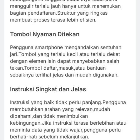
menggulir terlalu jauh hanya untuk menemukan
bagian pendaftaran.Struktur yang ringkas
membuat proses terasa lebih efisien.
Tombol Nyaman Ditekan
Pengguna smartphone mengandalkan sentuhan
jari.Tombol yang terlalu kecil atau terlalu dekat
dengan elemen lain dapat menyebabkan salah
tekan.Tombol daftar,masuk,atau bantuan
sebaiknya terlihat jelas dan mudah digunakan.
Instruksi Singkat dan Jelas
Instruksi yang baik tidak perlu panjang.Pengguna
membutuhkan arahan yang relevan,mudah
dipahami,dan tidak menimbulkan
kebingungan.Jika instruksi terasa berlebihan atau
meminta data yang tidak wajar,pengguna perlu
berhati-hati sebelum melanjutkan.