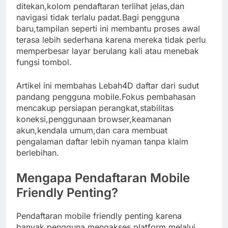
ditekan,kolom pendaftaran terlihat jelas,dan
navigasi tidak terlalu padat.Bagi pengguna
baru,tampilan seperti ini membantu proses awal
terasa lebih sederhana karena mereka tidak perlu
memperbesar layar berulang kali atau menebak
fungsi tombol.
Artikel ini membahas Lebah4D daftar dari sudut
pandang pengguna mobile.Fokus pembahasan
mencakup persiapan perangkat,stabilitas
koneksi,penggunaan browser,keamanan
akun,kendala umum,dan cara membuat
pengalaman daftar lebih nyaman tanpa klaim
berlebihan.
Mengapa Pendaftaran Mobile
Friendly Penting?
Pendaftaran mobile friendly penting karena
banyak pengguna mengakses platform melalui