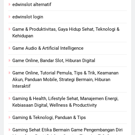
edwinslot alternatif
edwinslot login
Game & Produktivitas, Gaya Hidup Sehat, Teknologi &
Kehidupan
Game Audio & Artificial Intelligence
Game Online, Bandar Slot, Hiburan Digital
Game Online, Tutorial Pemula, Tips & Trik, Keamanan
Akun, Panduan Mobile, Strategi Bermain, Hiburan
Interaktif
Gaming & Health, Lifestyle Sehat, Manajemen Energi,
Kebiasaan Digital, Wellness & Productivity
Gaming & Teknologi, Panduan & Tips
Gaming Sehat Etika Bermain Game Pengembangan Diri