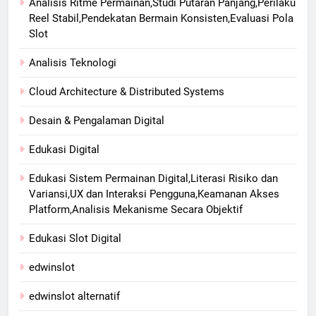
Analisis Ritme Permainan,Studi Putaran Panjang,Perilaku
Reel Stabil,Pendekatan Bermain Konsisten,Evaluasi Pola
Slot
Analisis Teknologi
Cloud Architecture & Distributed Systems
Desain & Pengalaman Digital
Edukasi Digital
Edukasi Sistem Permainan Digital,Literasi Risiko dan
Variansi,UX dan Interaksi Pengguna,Keamanan Akses
Platform,Analisis Mekanisme Secara Objektif
Edukasi Slot Digital
edwinslot
edwinslot alternatif