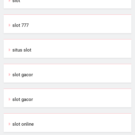
slot
slot 777
situs slot
slot gacor
slot gacor
slot online