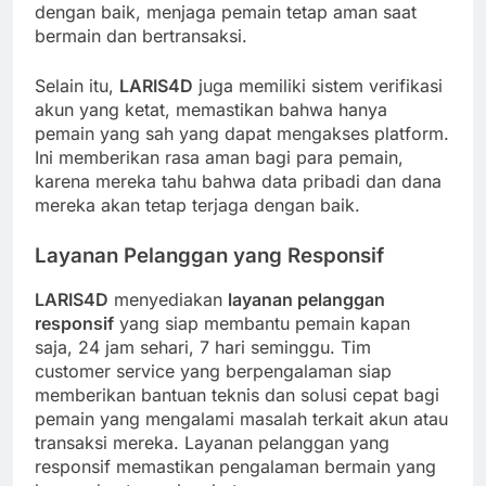
dengan baik, menjaga pemain tetap aman saat
bermain dan bertransaksi.
Selain itu,
LARIS4D
juga memiliki sistem verifikasi
akun yang ketat, memastikan bahwa hanya
pemain yang sah yang dapat mengakses platform.
Ini memberikan rasa aman bagi para pemain,
karena mereka tahu bahwa data pribadi dan dana
mereka akan tetap terjaga dengan baik.
Layanan Pelanggan yang Responsif
LARIS4D
menyediakan
layanan pelanggan
responsif
yang siap membantu pemain kapan
saja, 24 jam sehari, 7 hari seminggu. Tim
customer service yang berpengalaman siap
memberikan bantuan teknis dan solusi cepat bagi
pemain yang mengalami masalah terkait akun atau
transaksi mereka. Layanan pelanggan yang
responsif memastikan pengalaman bermain yang