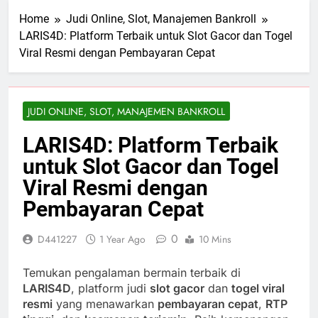
Home
Judi Online, Slot, Manajemen Bankroll
LARIS4D: Platform Terbaik untuk Slot Gacor dan Togel
Viral Resmi dengan Pembayaran Cepat
JUDI ONLINE, SLOT, MANAJEMEN BANKROLL
LARIS4D: Platform Terbaik
untuk Slot Gacor dan Togel
Viral Resmi dengan
Pembayaran Cepat
0
D441227
1 Year Ago
10 Mins
Temukan pengalaman bermain terbaik di
LARIS4D
, platform judi
slot gacor
dan
togel viral
resmi
yang menawarkan
pembayaran cepat
,
RTP