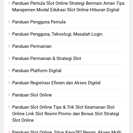
Panduan Pemula Slot Online Strategi Bermain Aman Tips
Manajemen Modal Edukasi Slot Online Hiburan Digital
Panduan Pengguna Pemula
Panduan Pengguna, Teknologi, Masalah Login
Panduan Permainan
Panduan Permainan & Strategi Slot
Panduan Platform Digital
Panduan Registrasi Efisien dan Akses Digital
Panduan Slot Online
Panduan Slot Online Tips & Trik Slot Keamanan Slot
Online Link Slot Resmi Promo dan Bonus Slot Strategi
Slot Online
Panduan Slot Online, Situs Kaya787 Resmi, Akses Multi