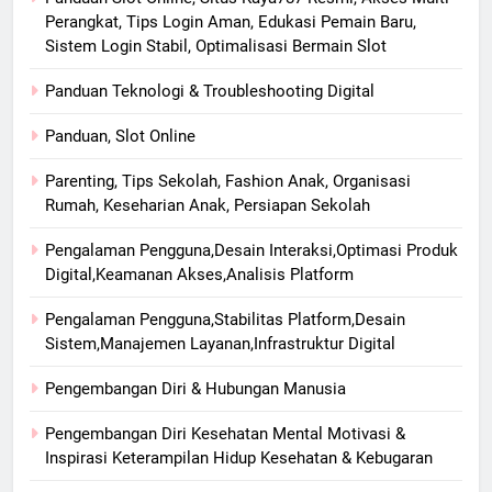
Perangkat, Tips Login Aman, Edukasi Pemain Baru,
Sistem Login Stabil, Optimalisasi Bermain Slot
Panduan Teknologi & Troubleshooting Digital
Panduan, Slot Online
Parenting, Tips Sekolah, Fashion Anak, Organisasi
Rumah, Keseharian Anak, Persiapan Sekolah
Pengalaman Pengguna,Desain Interaksi,Optimasi Produk
Digital,Keamanan Akses,Analisis Platform
Pengalaman Pengguna,Stabilitas Platform,Desain
Sistem,Manajemen Layanan,Infrastruktur Digital
Pengembangan Diri & Hubungan Manusia
Pengembangan Diri Kesehatan Mental Motivasi &
Inspirasi Keterampilan Hidup Kesehatan & Kebugaran