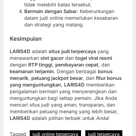
tidak melebihi batas tersebut.
Bermain dengan Sabar
: Keberuntungan
dalam judi online memerlukan kesabaran
dan strategi yang matang.
Kesimpulan
LARIS4D
adalah
situs judi terpercaya
yang
menawarkan
slot gacor
dan
togel viral resmi
dengan
RTP tinggi
,
pembayaran cepat
, dan
keamanan terjamin
. Dengan berbagai
bonus
menarik
,
peluang jackpot besar
, dan
fitur bonus
yang menguntungkan
,
LARIS4D
memberikan
pengalaman bermain yang menyenangkan dan
menguntungkan bagi setiap pemain. Jika Anda
mencari situs judi yang aman, transparan, dan
memberikan peluang menang yang lebih besar,
LARIS4D
adalah pilihan terbaik untuk Anda!
Tagged:
judi online terpercaya
judi terpercaya