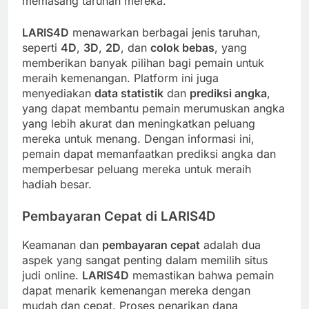
memasang taruhan mereka.
LARIS4D
menawarkan berbagai jenis taruhan,
seperti
4D
,
3D
,
2D
, dan
colok bebas
, yang
memberikan banyak pilihan bagi pemain untuk
meraih kemenangan. Platform ini juga
menyediakan
data statistik
dan
prediksi angka
,
yang dapat membantu pemain merumuskan angka
yang lebih akurat dan meningkatkan peluang
mereka untuk menang. Dengan informasi ini,
pemain dapat memanfaatkan prediksi angka dan
memperbesar peluang mereka untuk meraih
hadiah besar.
Pembayaran Cepat di LARIS4D
Keamanan dan
pembayaran cepat
adalah dua
aspek yang sangat penting dalam memilih situs
judi online.
LARIS4D
memastikan bahwa pemain
dapat menarik kemenangan mereka dengan
mudah dan cepat. Proses penarikan dana