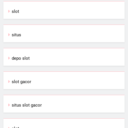
slot
situs
depo slot
slot gacor
situs slot gacor