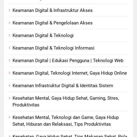
Keamanan Digital & Infrastruktur Akses
Keamanan Digital & Pengelolaan Akses
Keamanan Digital & Teknologi
Keamanan Digital & Teknologi Informasi
Keamanan Digital | Edukasi Pengguna | Teknologi Web
Keamanan Digital, Teknologi Internet, Gaya Hidup Online
Keamanan Infrastruktur Digital & Identitas Sistem
Kesehatan Mental, Gaya Hidup Sehat, Gaming, Stres,
Produktivitas
Kesehatan Mental, Teknologi dan Game, Gaya Hidup
Sehat, Hiburan dan Relaksasi, Tips Produktivitas
Kesehatan, Gaya Hidup Sehat, Tips Makanan Sehat, Pola