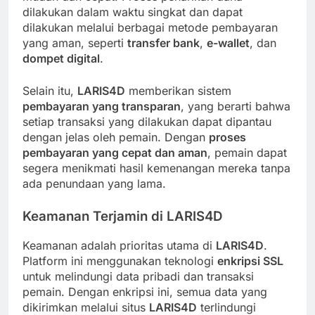
dilakukan dalam waktu singkat dan dapat
dilakukan melalui berbagai metode pembayaran
yang aman, seperti
transfer bank
,
e-wallet
, dan
dompet digital
.
Selain itu,
LARIS4D
memberikan sistem
pembayaran yang transparan
, yang berarti bahwa
setiap transaksi yang dilakukan dapat dipantau
dengan jelas oleh pemain. Dengan
proses
pembayaran yang cepat dan aman
, pemain dapat
segera menikmati hasil kemenangan mereka tanpa
ada penundaan yang lama.
Keamanan Terjamin di LARIS4D
Keamanan adalah prioritas utama di
LARIS4D
.
Platform ini menggunakan teknologi
enkripsi SSL
untuk melindungi data pribadi dan transaksi
pemain. Dengan enkripsi ini, semua data yang
dikirimkan melalui situs
LARIS4D
terlindungi