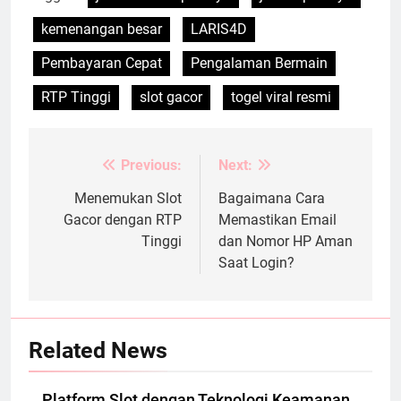
kemenangan besar
LARIS4D
Pembayaran Cepat
Pengalaman Bermain
RTP Tinggi
slot gacor
togel viral resmi
Previous:
Next:
Post
navigation
Menemukan Slot
Bagaimana Cara
Gacor dengan RTP
Memastikan Email
Tinggi
dan Nomor HP Aman
Saat Login?
Related News
Platform Slot dengan Teknologi Keamanan