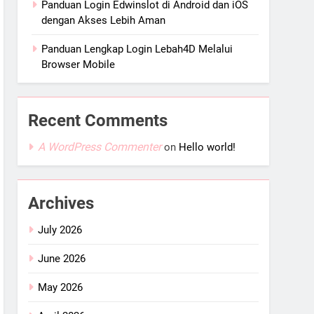
Panduan Login Edwinslot di Android dan iOS
dengan Akses Lebih Aman
Panduan Lengkap Login Lebah4D Melalui
Browser Mobile
Recent Comments
A WordPress Commenter
on
Hello world!
Archives
July 2026
June 2026
May 2026