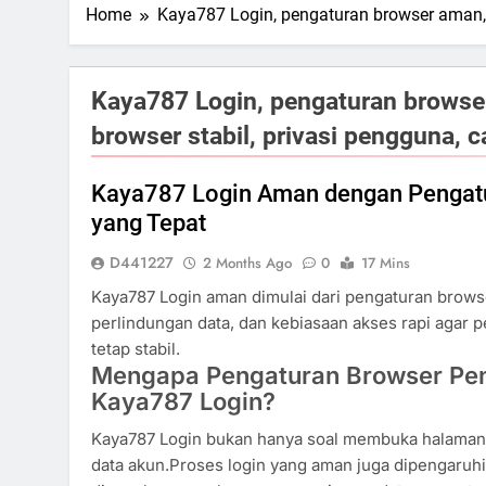
Home
Kaya787 Login, pengaturan browser aman, 
Kaya787 Login, pengaturan browser
browser stabil, privasi pengguna,
Kaya787 Login Aman dengan Pengat
yang Tepat
D441227
2 Months Ago
0
17 Mins
Kaya787 Login aman dimulai dari pengaturan browse
perlindungan data, dan kebiasaan akses rapi agar
tetap stabil.
Mengapa Pengaturan Browser Pen
Kaya787 Login?
Kaya787 Login bukan hanya soal membuka halama
data akun.Proses login yang aman juga dipengaruh