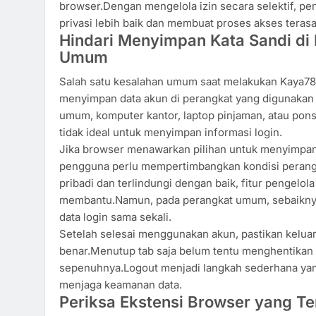
browser.Dengan mengelola izin secara selektif, p
privasi lebih baik dan membuat proses akses terasa
Hindari Menyimpan Kata Sandi di
Umum
Salah satu kesalahan umum saat melakukan Kaya78
menyimpan data akun di perangkat yang digunakan
umum, komputer kantor, laptop pinjaman, atau ponse
tidak ideal untuk menyimpan informasi login.
Jika browser menawarkan pilihan untuk menyimpan 
pengguna perlu mempertimbangkan kondisi perangk
pribadi dan terlindungi dengan baik, fitur pengelola
membantu.Namun, pada perangkat umum, sebaikn
data login sama sekali.
Setelah selesai menggunakan akun, pastikan keluar
benar.Menutup tab saja belum tentu menghentikan
sepenuhnya.Logout menjadi langkah sederhana yan
menjaga keamanan data.
Periksa Ekstensi Browser yang T