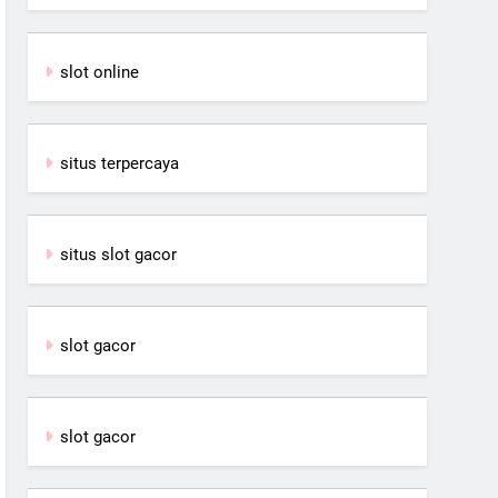
slot online
situs terpercaya
situs slot gacor
slot gacor
slot gacor