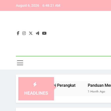
Skip
August 6, 2026
6:48:22 AM
to
content
Co
Copehu Me
ponsif di Berbagai Perangkat
Panduan Mengecek Link A
1 Month Ago
HEADLINES