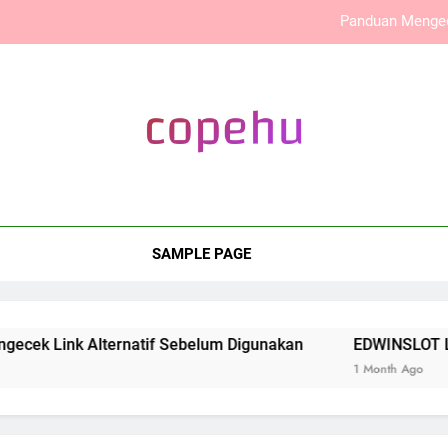
Panduan Mengec
EDWINSLOT Login dan Pentingnya K
Panduan Login Edwinslot di And
TIARA4D Login dengan Tamp
pehu
Panduan Mengec
nyediakan Sumber Daya Pendidikan Untuk Pengembangan Sos
EDWINSLOT Login dan Pentingnya K
SAMPLE PAGE
Panduan Login Edwinslot di And
lternatif Sebelum Digunakan
EDWINSLOT Login dan Pen
1 Month Ago