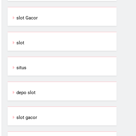
slot Gacor
slot
situs
depo slot
slot gacor