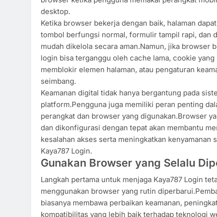
desktop.
Ketika browser bekerja dengan baik, halaman dapat 
tombol berfungsi normal, formulir tampil rapi, dan
mudah dikelola secara aman.Namun, jika browser 
login bisa terganggu oleh cache lama, cookie yang 
memblokir elemen halaman, atau pengaturan keama
seimbang.
Keamanan digital tidak hanya bergantung pada sis
platform.Pengguna juga memiliki peran penting da
perangkat dan browser yang digunakan.Browser yan
dan dikonfigurasi dengan tepat akan membantu men
kesalahan akses serta meningkatkan kenyamanan 
Kaya787 Login.
Gunakan Browser yang Selalu Dip
Langkah pertama untuk menjaga Kaya787 Login tet
menggunakan browser yang rutin diperbarui.Pemb
biasanya membawa perbaikan keamanan, peningkat
kompatibilitas yang lebih baik terhadap teknologi w