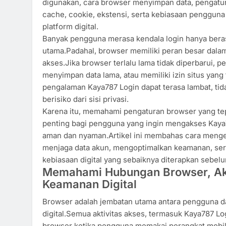
digunakan, cara browser menyimpan data, pengatura
cache, cookie, ekstensi, serta kebiasaan penggun
platform digital.
Banyak pengguna merasa kendala login hanya beras
utama.Padahal, browser memiliki peran besar dalam
akses.Jika browser terlalu lama tidak diperbarui, p
menyimpan data lama, atau memiliki izin situs yang t
pengalaman Kaya787 Login dapat terasa lambat, tida
berisiko dari sisi privasi.
Karena itu, memahami pengaturan browser yang te
penting bagi pengguna yang ingin mengakses Kaya
aman dan nyaman.Artikel ini membahas cara menge
menjaga data akun, mengoptimalkan keamanan, ser
kebiasaan digital yang sebaiknya diterapkan sebel
Memahami Hubungan Browser, Ak
Keamanan Digital
Browser adalah jembatan utama antara pengguna d
digital.Semua aktivitas akses, termasuk Kaya787 Log
browser ketika pengguna memakai perangkat mobile,