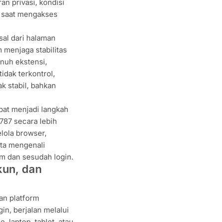
n privasi, kondisi
a saat mengakses
al dari halaman
 menjaga stabilitas
enuh ekstensi,
idak terkontrol,
k stabil, bahkan
pat menjadi langkah
787 secara lebih
lola browser,
ta mengenali
um dan sesudah login.
un, dan
an platform
in, berjalan melalui
 laptop, tablet, atau